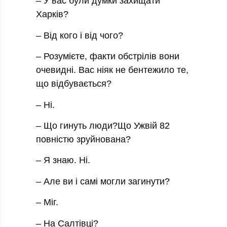
– У вас були думки захищати
Харків?
– Від кого і від чого?
– Розумієте, факти обстрілів вони
очевидні. Вас ніяк не бентежило те,
що відбувається?
– Ні.
– Що гинуть люди?Що Ужвій 82
повністю зруйнована?
– Я знаю. Ні.
– Але ви і самі могли загинути?
– Міг.
– На Салтівці?