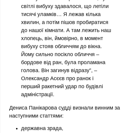
світлі вибуху здавалося, що летіли
тисячі уламків… Я лежав кілька
хвилин, а потім пішов пробиратися
до нашої кімнати. А там лежить наш
хлопець, він, ймовірно, в момент
вибуху стояв обличчям до вікна.
Йому сильно посікло обличчя –
бордове від ран, була проламана
голова. Він загинув відразу”, –
Олександр Асєєв про ранок і
перший ракетний удар по будівлі
адміністрації.
Дениса Панікарова судді визнали винним за
наступними статтями:
державна зрада,