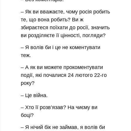
– Як ви вважаєте, чому росія робить
те, що вона робить? Ви ж
збираєтеся поїхати до росії, значить
ви розділяєте її цінності, погляди?
– Я волів би і це не коментувати
теж.
– А як ви можете прокоментувати
події, які почалися 24 лютого 22-го
року?
– Це війна.
– Хто її розв’язав? На чиєму ви
боці?
– Я нічий бік не займав, я волів би