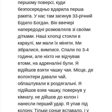
першому поверсі, куди
безпосередньо вдарила перша
ракета. У нас там загинув 33-річний
Бідило Богдан. Він ввечері
напередодні розмовлялв зі своїми
дітками. Наші хлопці стояли в
караулі, ми мали їх міняти. Ми
зібралися, вимлися. Спали по 3-4
години, але ніхто не відчував
втоми, на адреналіні були. Я
відійшов взяти чашку чая. Місце, де
волонтери давали чай,
облаштували в роздягальні. Я
підійшов взяв чашку, повернув у
кімнату, не дійшов до колон і
нанесли перший удар. Я упав під
колону. Тільки сонце вставало, і у