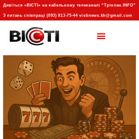
Дивіться «ВІСТІ» на кабельному телеканалі “Трiолан.INFO”
З питань співпраці (093) 813-75-44 vistinews.kh@gmail.com