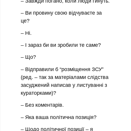
– Завжди погано, коли люди гинуть.
– Ви провину свою відчуваєте за
це?
– Ні.
– І зараз би ви зробили те саме?
– Що?
– Відправили б “розміщення ЗСУ”
(ред. – так за матеріалами слідства
засуджений написав у листуванні з
кураторками)?
– Без коментарів.
– Яка ваша політична позиція?
– Щодо політичної позиції – я