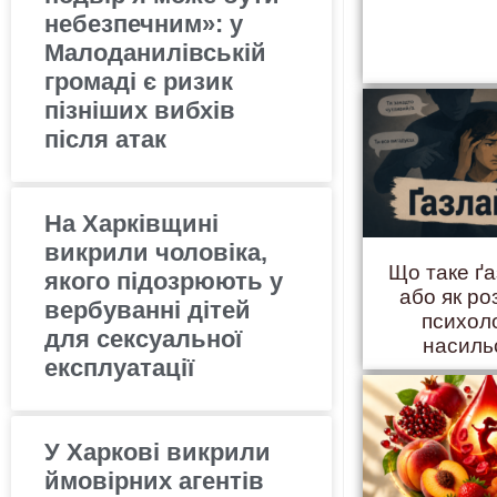
небезпечним»: у
Малоданилівській
громаді є ризик
пізніших вибхів
після атак
На Харківщині
викрили чоловіка,
Що таке ґ
якого підозрюють у
або як ро
вербуванні дітей
психол
для сексуальної
насиль
експлуатації
У Харкові викрили
ймовірних агентів