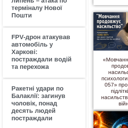
липень – атака по
терміналу Нової
Пошти
FPV-дрон атакував
автомобіль у
Харкові:
постраждали водій
«Мовчанн
продо
та перехожа
насиль
психолог
057» про
Ракетні удари по
підлітк
Балаклії: загинув
насильств
чоловік, понад
вій
десять людей
постраждали