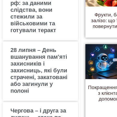
рф: за даними
слідства, вони
Фрукти, б
стежили за
залізо: що 
військовими та
повернути
готували теракт
28 липня – День
вшанування пам’яті
захисників і
захисниць, які були
страчені, закатовані
або загинули у
Покращення
полоні
з клієнт
допомо
Чергова – і друга за