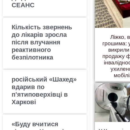
СЕАНС
Кількість звернень
до лікарів зросла
Ліжко, 
після влучання
грошима: 
реактивного
викрили
продажу ф
безпілотника
інвалідно
ухилен
мобілі
російський «Шахед»
вдарив по
п’ятиповерхівці в
Харкові
«Буду вчитися