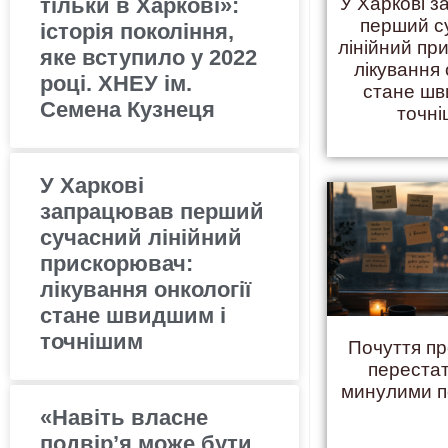
тільки в Харкові»:
У Харкові 
перший с
історія покоління,
лінійний пр
яке вступило у 2022
лікування 
році. ХНЕУ ім.
стане шв
Семена Кузнеця
точн
У Харкові
запрацював перший
сучасний лінійний
прискорювач:
лікування онкології
стане швидшим і
точнішим
Почуття пр
переста
минулими 
«Навіть власне
подвір’я може бути