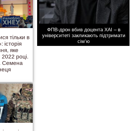
ФПВ-дрон вбив доцента ХАІ – в
університеті закликають підтримати
ися тільки в
сім’ю
: історія
ння, яке
 2022 році.
. Семена
неця