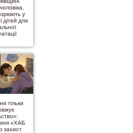
ківщині
чоловіка,
дозрюють у
і дітей для
альної
уатації
ня тільки
овжує
ьство»:
гиня «ХАБ
о захист