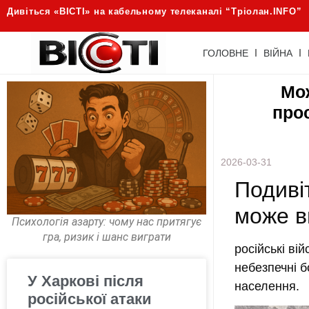
Дивіться «ВІСТІ» на кабельному телеканалі “Трiолан.INFO”
ГОЛОВНЕ
ВІЙНА
Мо
прос
2026-03-31
Подиві
може в
Психологія азарту: чому нас притягує
гра, ризик і шанс виграти
російські ві
небезпечні б
У Харкові після
населення.
російської атаки