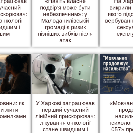
запрацював
«Навіть власне
На Хар
учасний
подвір’я може бути
викрили 
искорювач:
небезпечним»: у
якого пі
онкології
Малоданилівській
вербуванн
идшим і
громаді є ризик
сексу
ішим
пізніших вибхів після
експл
атак
овини: як
У Харкові запрацював
«Мовчан
ти жити
перший сучасний
прод
помилками
лінійний прискорювач:
насил
лікування онкології
психоло
стане швидшим і
057» пр