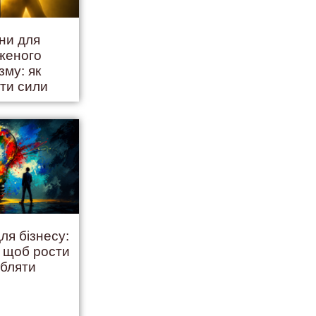
іни для
женого
зму: як
ити сили
ля бізнесу:
, щоб рости
обляти