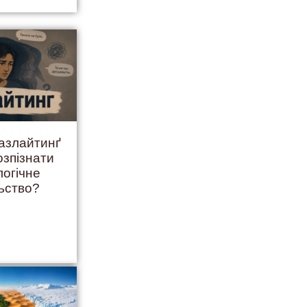
ґазлайтинґ
озпізнати
логічне
ьство?