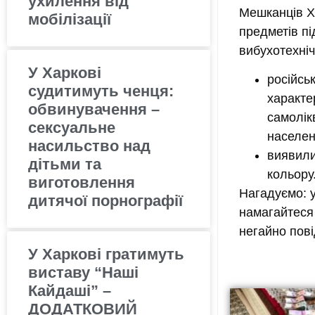
ухилення від
Мешканців Х
мобілізації
предметів пі
вибухотехніч
У Харкові
російсь
судитимуть ченця:
характе
обвинувачення –
самолік
сексуальне
населен
насильство над
виявили
дітьми та
кольору
виготовлення
Нагадуємо:
у
дитячої порнографії
намагайтеся 
негайно пові
У Харкові гратимуть
виставу “Наші
Кайдаші” –
ДОДАТКОВИЙ