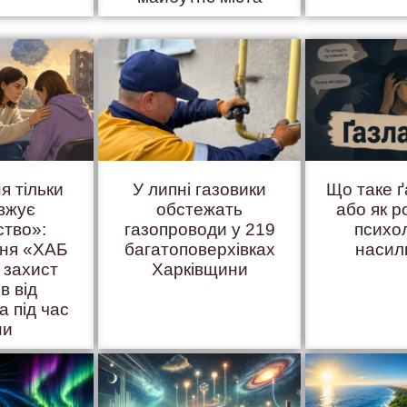
я тільки
У липні газовики
Що таке 
вжує
обстежать
або як р
ство»:
газопроводи у 219
психо
иня «ХАБ
багатоповерхівках
насил
 захист
Харківщини
ів від
а під час
ни