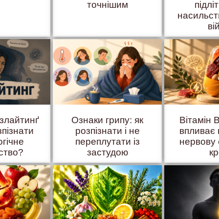
точнішим
підліт
насильст
ві
азлайтинґ
Ознаки грипу: як
Вітамін B
зпізнати
розпізнати і не
впливає 
огічне
переплутати із
нервову 
ство?
застудою
к