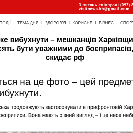
З питань співпраці (093) 
vistinews.kh@gmail.com
ПОДІЇ
ТЕМА ДНЯ
ЗДОРОВ’Я
КОРИСНЕ
БІЗНЕС
СПОР
же вибухнути – мешканців Харківщ
ять бути уважними до боєприпасів,
скидає рф
ться на це фото – цей предме
ибухнути.
йська продовжують застосовувати в прифронтовій Хар
оєприписи. Вона мають різний вигляд – і це несе неб