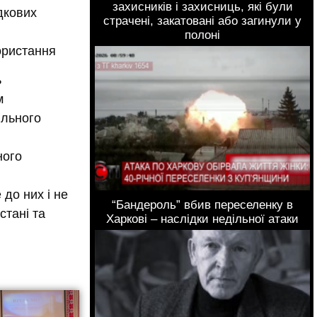
захисників і захисниць, які були
дкових
страчені, закатовані або загинули у
полоні
користання
ь
м
ільного
ного
 до них і не
“Бандероль” вбив переселенку в
стані та
Харкові – наслідки недільної атаки