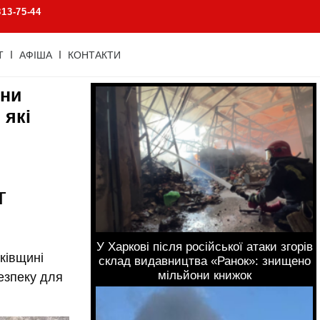
813-75-44
Т
АФІША
КОНТАКТИ
ини
 які
т
У Харкові після російської атаки згорів
ківщині
склад видавництва «Ранок»: знищено
мільйони книжок
езпеку для