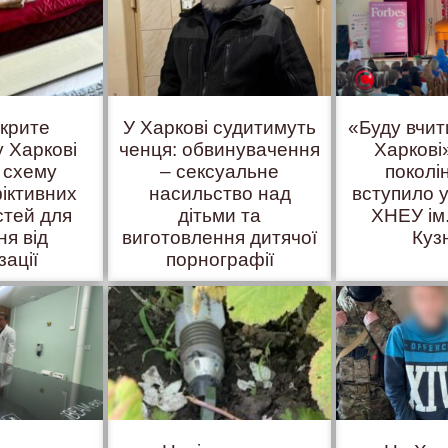
вкрите
У Харкові судитимуть
«Буду вчит
у Харкові
ченця: обвинувачення
Харкові»
 схему
– сексуальне
поколі
іктивних
насильство над
вступило у
стей для
дітьми та
ХНЕУ ім
ня від
виготовлення дитячої
Куз
зації
порнографії