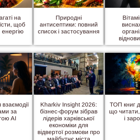
агаті на
Природні
Вітам
їсти, щоб
антисептики: повний
висна
 енергію
список і застосування
органі
віднов
 взаємодії
Kharkiv Insight 2026:
ТОП книг д
ами за
бізнес-форум зібрав
що читати
гою AI
лідерів харківської
і зар
економіки для
відвертої розмови про
майбутнє міста