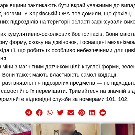
арківщини закликають бути вкрай уважними до випа
д ногами. У Харківській ОВА повідомили, що фахівці
них підрозділів
на території області зафіксували ви
ких кумулятивно-осколкових боєприпасів. Вони мают
рну форму, схожу на дзвіночок, і оснащені механізмо
відації, що робить їх особливо небезпечними для цив
ня.
 міни з магнітним датчиком цілі: круглої форми, зеле
. Вони також мають властивість самоліквідації.
 разі виявлення підозрілих предметів — не підходьте
самостійно їх переміщати. Тримайтеся на значній від
домляйте відповідні служби за номерами 101, 102.