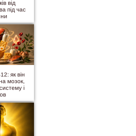
ків від
ва під час
йни
12: як він
на мозок,
систему і
ров