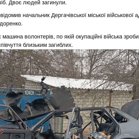
ліб. Двоє людей загинули.
овідомив н
ачальник Дергачівської міської військової а
доренко.
 машина волонтерів, по якій окупаційні війська зроби
півчуття близьким загиблих.