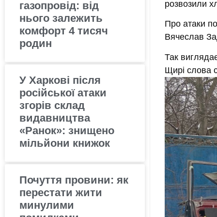
розвозили х
газопровід: від
нього залежить
Про атаки п
комфорт 4 тисяч
Вячеслав За
родин
Так виглядає
Щирі слова с
У Харкові після
російської атаки
згорів склад
видавництва
«Ранок»: знищено
мільйони книжок
Почуття провини: як
перестати жити
минулими