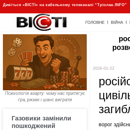
Дивіться «ВІСТІ» на кабельному телеканалі “Трiолан.INFO”
ГОЛОВНЕ
ВІЙНА
рос
розв
2026-01-22
росій
цивіл
Психологія азарту: чому нас притягує
гра, ризик і шанс виграти
загибл
Газовики замінили
ворог здійсн
пошкоджений