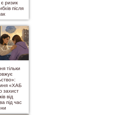
 є ризик
ибхів після
так
ня тільки
овжує
ьство»:
гиня «ХАБ
о захист
ків від
ва під час
йни