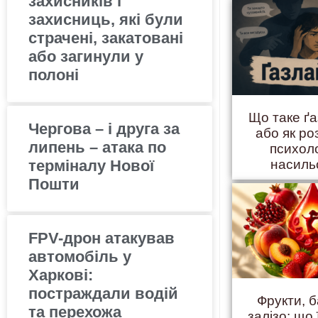
захисників і
захисниць, які були
страчені, закатовані
або загинули у
полоні
Що таке ґ
Чергова – і друга за
або як ро
липень – атака по
психол
насиль
терміналу Нової
Пошти
FPV-дрон атакував
автомобіль у
Харкові:
постраждали водій
Фрукти, б
та перехожа
залізо: що 