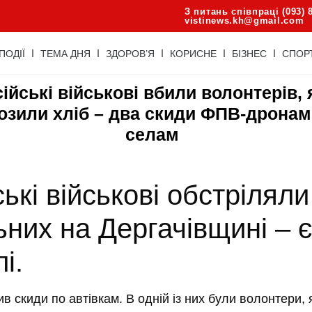
З питань співпраці (093) 
vistinews.kh@gmail.com
ПОДІЇ
ТЕМА ДНЯ
ЗДОРОВ’Я
КОРИСНЕ
БІЗНЕС
СПОР
ійські військові вбили волонтерів, 
озили хліб – два скиди ФПВ-дронам
селам
ські військові обстріляли
ьних на Дергачівщині – 
і.
ив скиди по автівкам. В одній із них були волонтери, 