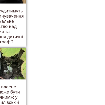
 судитимуть
винувачення
суальне
ство над
ми та
ння дитячої
графії
ь власне
 може бути
чним»: у
илівській