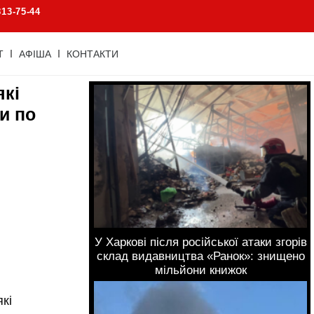
813-75-44
Т
АФІША
КОНТАКТИ
які
и по
є
У Харкові після російської атаки згорів
склад видавництва «Ранок»: знищено
мільйони книжок
які