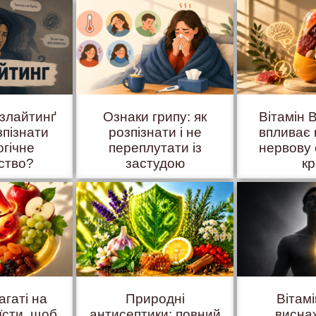
азлайтинґ
Ознаки грипу: як
Вітамін B
зпізнати
розпізнати і не
впливає 
огічне
переплутати із
нервову 
ство?
застудою
к
агаті на
Природні
Вітам
їсти, щоб
антисептики: повний
висна