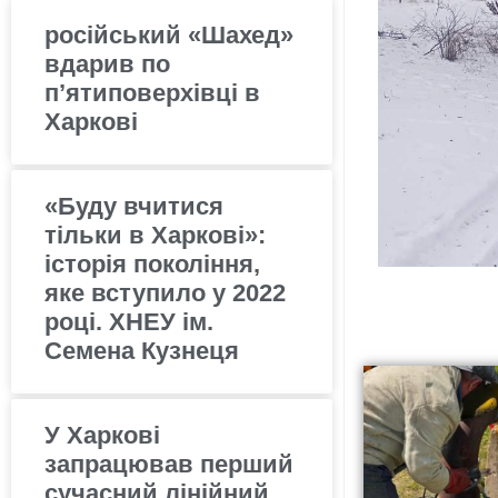
російський «Шахед»
вдарив по
п’ятиповерхівці в
Харкові
«Буду вчитися
тільки в Харкові»:
історія покоління,
яке вступило у 2022
році. ХНЕУ ім.
Семена Кузнеця
У Харкові
запрацював перший
сучасний лінійний