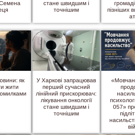
 Семена
стане швидшим і
громаді
еця
точнішим
пізніших в
а
овини: як
У Харкові запрацював
«Мовчан
ти жити
перший сучасний
прод
помилками
лінійний прискорювач:
насил
лікування онкології
психоло
стане швидшим і
057» пр
точнішим
підліт
насильст
ві