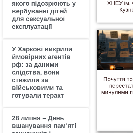
якого підозрюють у
ХНЕУ ім.
Кузн
вербуванні дітей
для сексуальної
експлуатації
У Харкові викрили
ймовірних агентів
рф: за даними
слідства, вони
Почуття пр
стежили за
переста
військовими та
минулими 
готували теракт
28 липня – День
вшанування пам’яті