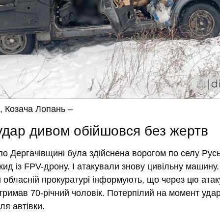
, Козача Лопань –
удар дивом обійшовся без жертв
по Дергачівщині була здійснена ворогом по селу Рус
кид із FPV-дрону. І атакували знову цивільну машину.
й обласній прокуратурі інформують, що через цю атак
римав 70-річний чоловік.
Потерпілий на момент уда
ля автівки.