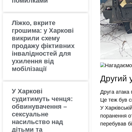
помилками
Ліжко, вкрите
грошима: у Харкові
викрили схему
продажу фіктивних
інвалідностей для
ухилення від
Нагадаємо
мобілізації
Другий 
У Харкові
Друга атака 
судитимуть ченця:
Це теж був с
обвинувачення –
У Харківські
сексуальне
поранення от
насильство над
перебував бі
дітьми та