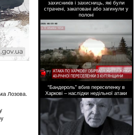
захисників і захисниць, які були
страчені, закатовані або загинули у
полоні
“Бандероль” вбив переселенку в
Харкові – наслідки недільної атаки
ька Лозова.
у
ру