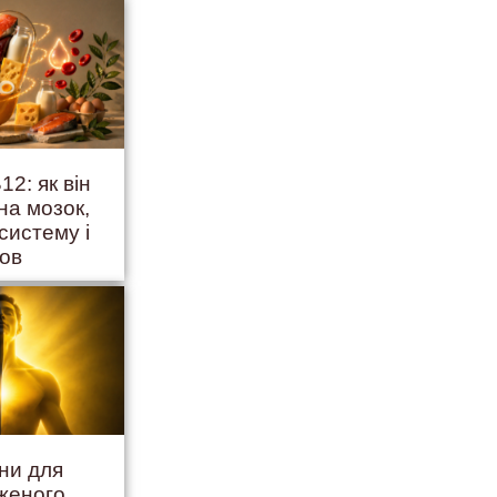
12: як він
на мозок,
систему і
ров
іни для
женого