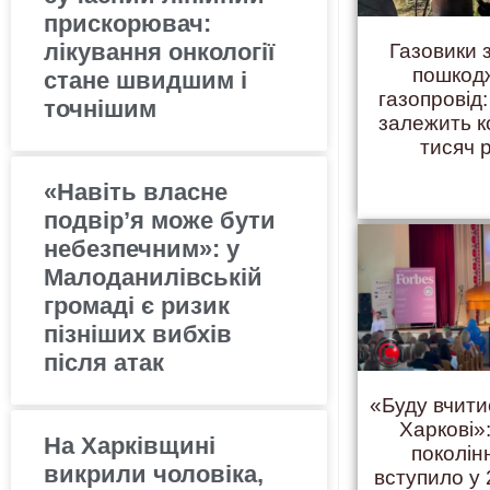
прискорювач:
лікування онкології
Газовики 
пошкод
стане швидшим і
газопровід:
точнішим
залежить 
тисяч 
«Навіть власне
подвір’я може бути
небезпечним»: у
Малоданилівській
громаді є ризик
пізніших вибхів
після атак
«Буду вчити
Харкові»:
На Харківщині
поколінн
викрили чоловіка,
вступило у 