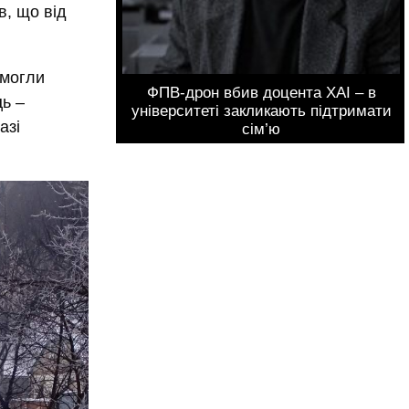
в, що від
змогли
ФПВ-дрон вбив доцента ХАІ – в
ць –
університеті закликають підтримати
азі
сім’ю