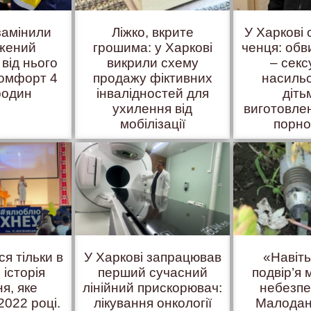
замінили
Ліжко, вкрите
У Харкові
жений
грошима: у Харкові
ченця: об
 від нього
викрили схему
– сек
комфорт 4
продажу фіктивних
насиль
родин
інвалідностей для
діть
ухилення від
виготовле
мобілізації
порно
ся тільки в
У Харкові запрацював
«Навіт
 історія
перший сучасний
подвір’я
я, яке
лінійний прискорювач:
небезпе
2022 році.
лікування онкології
Малодан