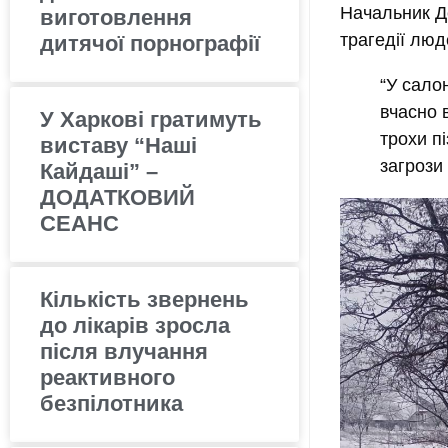
Начальник Де
виготовлення
трагедії люд
дитячої порнографії
“У сало
вчасно 
У Харкові гратимуть
трохи п
виставу “Наші
загрози
Кайдаші” –
ДОДАТКОВИЙ
СЕАНС
Кількість звернень
до лікарів зросла
після влучання
реактивного
безпілотника