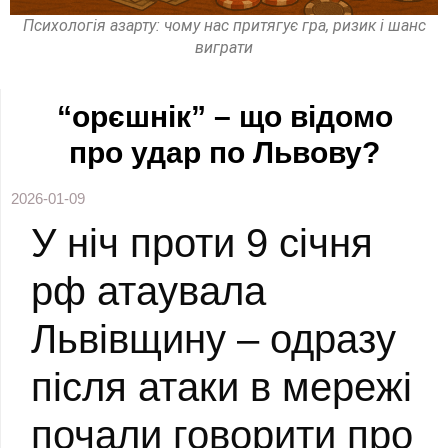
Психологія азарту: чому нас притягує гра, ризик і шанс
виграти
“орєшнік” – що відомо
про удар по Львову?
2026-01-09
У ніч проти 9 січня
рф атаувала
Львівщину – одразу
після атаки в мережі
почали говорити про