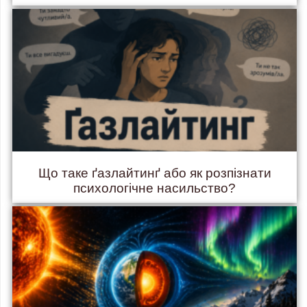
Що таке ґазлайтинґ або як розпізнати
психологічне насильство?