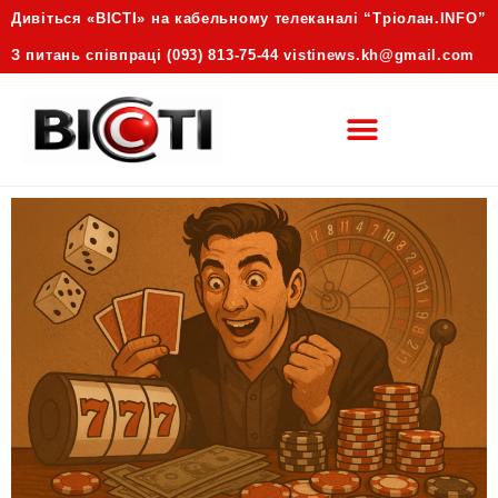
Дивіться «ВІСТІ» на кабельному телеканалі “Трiолан.INFO”
З питань співпраці (093) 813-75-44 vistinews.kh@gmail.com