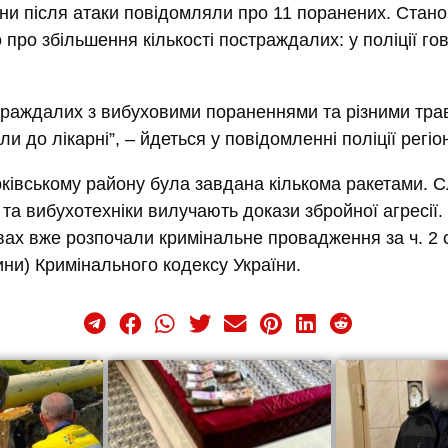
ни після атаки повідомляли про 11 поранених. Стано
 про збільшення кількості постраждалих: у поліції го
траждалих з вибуховими пораненнями та різними тр
и до лікарні”, – йдеться у повідомленні поліції регіон
ківському району була завдана кількома ракетами. Сл
 та вибухотехніки вилучають докази збройної агресії.
вах вже розпочали кримінальне провадження за ч. 2 с
ини) Кримінального кодексу України.