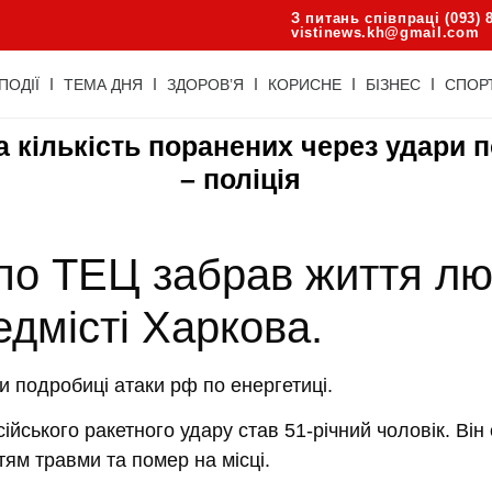
З питань співпраці (093) 
vistinews.kh@gmail.com
ПОДІЇ
ТЕМА ДНЯ
ЗДОРОВ’Я
КОРИСНЕ
БІЗНЕС
СПОР
 кількість поранених через удари 
– поліція
по ТЕЦ забрав життя л
едмісті Харкова.
ли подробиці атаки рф по енергетиці.
йського ракетного удару став 51-річний чоловік.
Він 
ттям травми та помер на місці.