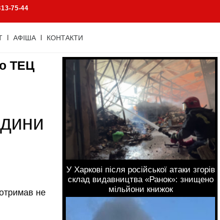
813-75-44
Т
АФІША
КОНТАКТИ
по ТЕЦ
юдини
У Харкові після російської атаки згорів
склад видавництва «Ранок»: знищено
мільйони книжок
отримав не