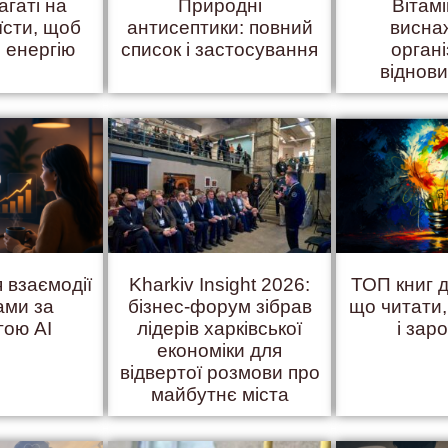
агаті на
Природні
Вітам
їсти, щоб
антисептики: повний
висна
 енергію
список і застосування
органі
віднов
 взаємодії
Kharkiv Insight 2026:
ТОП книг д
ами за
бізнес-форум зібрав
що читати
гою AI
лідерів харківської
і зар
економіки для
відвертої розмови про
майбутнє міста