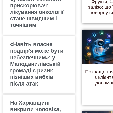
Фрукти, б
прискорювач:
залізо: що 
лікування онкології
повернути
стане швидшим і
точнішим
«Навіть власне
подвір’я може бути
небезпечним»: у
Малоданилівській
громаді є ризик
Покращення
пізніших вибхів
з клієнт
допомо
після атак
На Харківщині
викрили чоловіка,