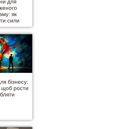
іни для
женого
зму: як
ити сили
ля бізнесу:
, щоб рости
обляти