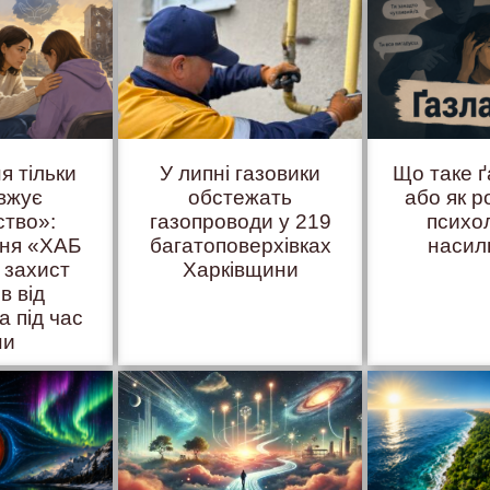
я тільки
У липні газовики
Що таке 
вжує
обстежать
або як р
ство»:
газопроводи у 219
психо
иня «ХАБ
багатоповерхівках
насил
 захист
Харківщини
ів від
а під час
ни