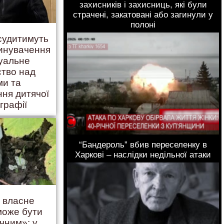
захисників і захисниць, які були
страчені, закатовані або загинули у
полоні
 судитимуть
винувачення
суальне
ство над
ми та
ння дитячої
графії
“Бандероль” вбив переселенку в
Харкові – наслідки недільної атаки
ь власне
 може бути
чним»: у