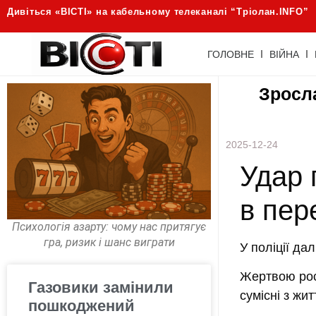
Дивіться «ВІСТІ» на кабельному телеканалі “Трiолан.INFO”
ГОЛОВНЕ
ВІЙНА
Зросла
2025-12-24
Удар 
в пер
Психологія азарту: чому нас притягує
гра, ризик і шанс виграти
У поліції да
Жертвою росі
Газовики замінили
сумісні з жи
пошкоджений