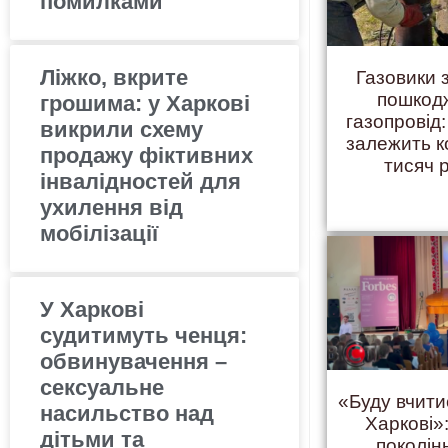
помилками
Ліжко, вкрите
Газовики 
пошкод
грошима: у Харкові
газопровід:
викрили схему
залежить 
продажу фіктивних
тисяч 
інвалідностей для
ухилення від
мобілізації
У Харкові
судитимуть ченця:
обвинувачення –
сексуальне
«Буду вчити
насильство над
Харкові»:
дітьми та
поколінн