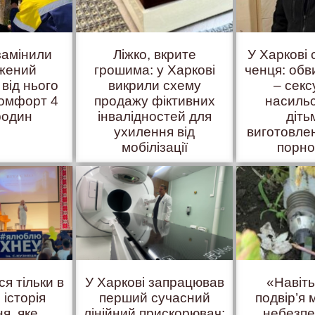
замінили
Ліжко, вкрите
У Харкові
жений
грошима: у Харкові
ченця: об
 від нього
викрили схему
– сек
комфорт 4
продажу фіктивних
насиль
родин
інвалідностей для
діть
ухилення від
виготовле
мобілізації
порно
ся тільки в
У Харкові запрацював
«Навіт
 історія
перший сучасний
подвір’я
я, яке
лінійний прискорювач:
небезпе