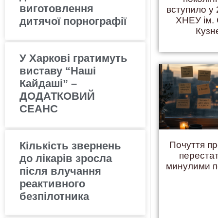
виготовлення
вступило у 
дитячої порнографії
ХНЕУ ім.
Кузн
У Харкові гратимуть
виставу “Наші
Кайдаші” –
ДОДАТКОВИЙ
СЕАНС
Кількість звернень
Почуття пр
переста
до лікарів зросла
минулими 
після влучання
реактивного
безпілотника