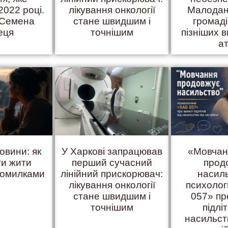
2022 році.
лікування онкології
Малодан
 Семена
стане швидшим і
громаді
еця
точнішим
пізніших в
а
овини: як
У Харкові запрацював
«Мовчан
ти жити
перший сучасний
прод
помилками
лінійний прискорювач:
насил
лікування онкології
психоло
стане швидшим і
057» пр
точнішим
підліт
насильст