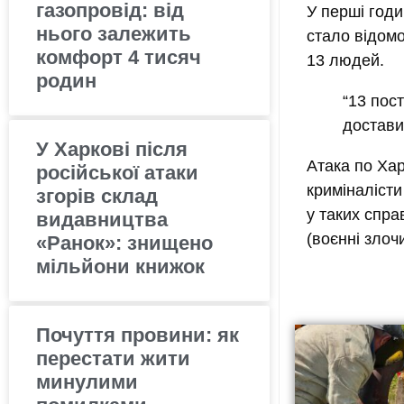
газопровід: від
У перші годи
нього залежить
стало відомо
комфорт 4 тисяч
13 людей.
родин
“13 пос
доставил
У Харкові після
Атака по Хар
російської атаки
криміналісти
згорів склад
у таких спра
видавництва
(воєнні злоч
«Ранок»: знищено
мільйони книжок
Почуття провини: як
перестати жити
минулими