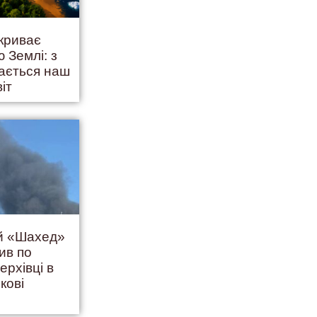
криває
 Землі: з
дається наш
віт
ий «Шахед»
ив по
ерхівці в
кові