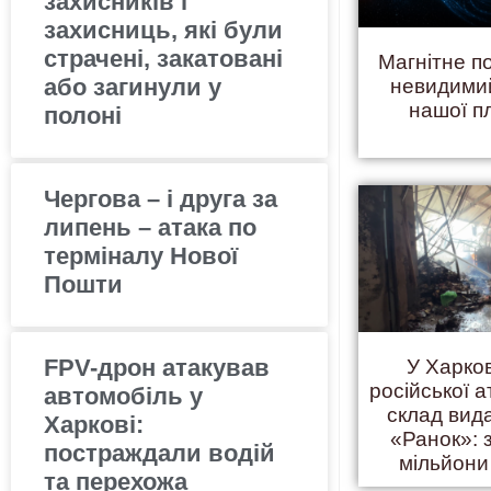
захисників і
захисниць, які були
страчені, закатовані
Магнітне п
або загинули у
невидими
нашої п
полоні
Чергова – і друга за
липень – атака по
терміналу Нової
Пошти
FPV-дрон атакував
У Харков
російської а
автомобіль у
склад вид
Харкові:
«Ранок»:
постраждали водій
мільйони
та перехожа