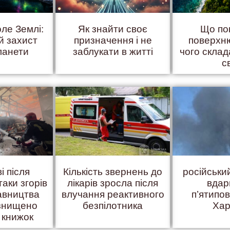
оле Землі:
Як знайти своє
Що по
й захист
призначення і не
поверхню
ланети
заблукати в житті
чого скла
с
і після
Кількість звернень до
російськ
таки згорів
лікарів зросла після
вдар
авництва
влучання реактивного
п’ятипов
 знищено
безпілотника
Хар
 книжок