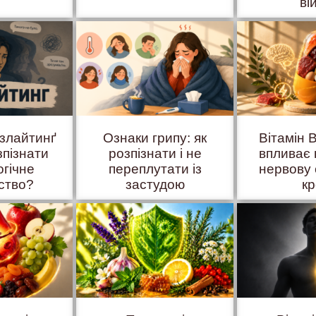
ві
азлайтинґ
Ознаки грипу: як
Вітамін B
зпізнати
розпізнати і не
впливає 
огічне
переплутати із
нервову 
ство?
застудою
к