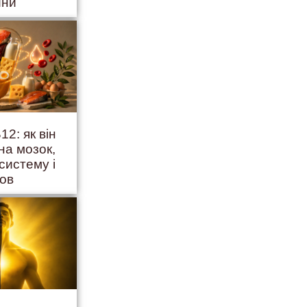
йни
12: як він
на мозок,
систему і
ров