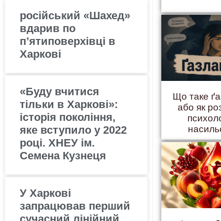
російський «Шахед»
вдарив по
п’ятиповерхівці в
Харкові
«Буду вчитися
Що таке ґ
тільки в Харкові»:
або як ро
історія покоління,
психол
яке вступило у 2022
насиль
році. ХНЕУ ім.
Семена Кузнеця
У Харкові
запрацював перший
сучасний лінійний