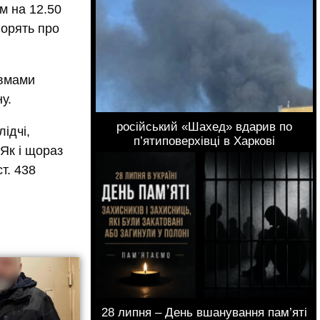
м на 12.50
ворять про
авмами
у.
російський «Шахед» вдарив по
ідчі,
п’ятиповерхівці в Харкові
 Як і щораз
т. 438
28 липня – День вшанування пам’яті