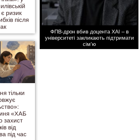
илівській
 є ризик
ибхів після
так
ФПВ-дрон вбив доцента ХАІ – в
університеті закликають підтримати
сім’ю
ня тільки
овжує
ьство»:
гиня «ХАБ
о захист
ків від
ва під час