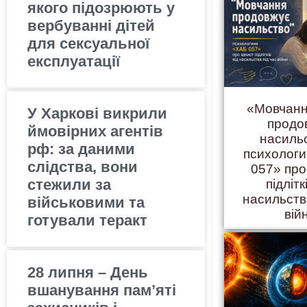
якого підозрюють у
вербуванні дітей
для сексуальної
експлуатації
«Мовчанн
У Харкові викрили
продо
ймовірних агентів
насиль
рф: за даними
психолог
слідства, вони
057» про
стежили за
підлітк
насильств
військовими та
вій
готували теракт
28 липня – День
вшанування пам’яті