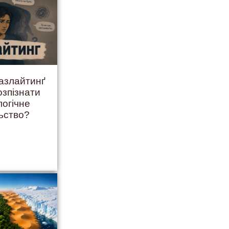
ґазлайтинґ
озпізнати
логічне
ьство?