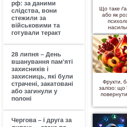
рф: за даними
Що таке ґ
слідства, вони
або як ро
стежили за
психол
військовими та
насиль
готували теракт
28 липня – День
вшанування пам’яті
захисників і
захисниць, які були
Фрукти, б
страчені, закатовані
залізо: що 
або загинули у
повернути
полоні
Чергова – і друга за