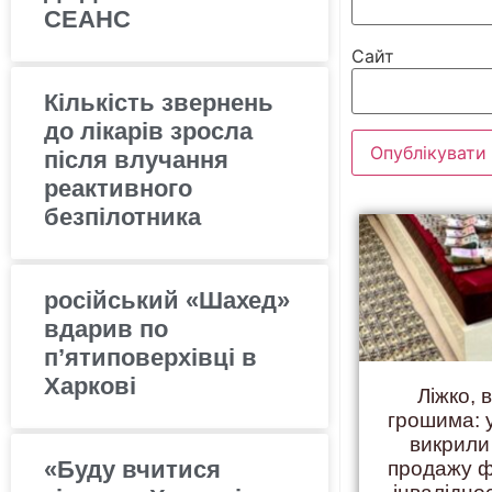
СЕАНС
Сайт
Кількість звернень
до лікарів зросла
після влучання
реактивного
безпілотника
російський «Шахед»
вдарив по
п’ятиповерхівці в
Харкові
Ліжко, 
грошима: 
викрили
«Буду вчитися
продажу ф