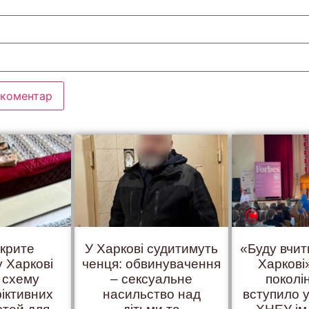
вкрите
У Харкові судитимуть
«Буду вчит
у Харкові
ченця: обвинувачення
Харкові»
 схему
– сексуальне
поколі
іктивних
насильство над
вступило у