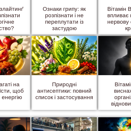
азлайтинґ
Ознаки грипу: як
Вітамін B
зпізнати
розпізнати і не
впливає 
огічне
переплутати із
нервову 
ство?
застудою
к
агаті на
Природні
Вітам
їсти, щоб
антисептики: повний
висна
 енергію
список і застосування
органі
віднов