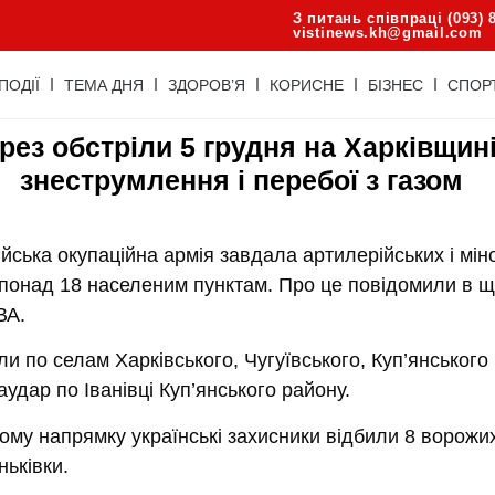
З питань співпраці (093) 
vistinews.kh@gmail.com
ПОДІЇ
ТЕМА ДНЯ
ЗДОРОВ’Я
КОРИСНЕ
БІЗНЕС
СПОР
рез обстріли 5 грудня на Харківщині
знеструмлення і перебої з газом
ійська окупаційна армія завдала артилерійських і мі
о понад 18 населеним пунктам. Про це повідомили в
ВА.
и по селам Харківського, Чугуївського, Куп’янського 
аудар по Іванівці Куп’янського району.
ому напрямку українські захисники відбили 8 ворожих
ьківки.