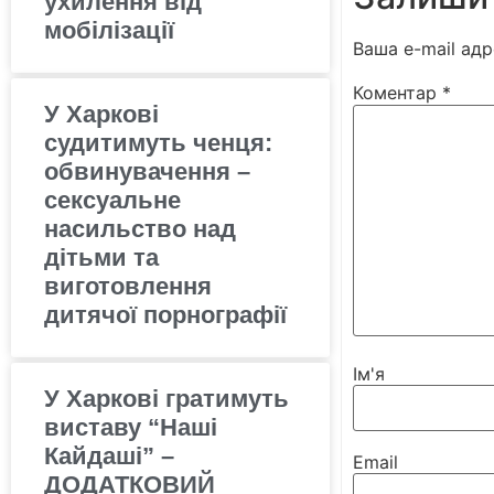
ухилення від
мобілізації
Ваша e-mail ад
Коментар
*
У Харкові
судитимуть ченця:
обвинувачення –
сексуальне
насильство над
дітьми та
виготовлення
дитячої порнографії
Ім'я
У Харкові гратимуть
виставу “Наші
Кайдаші” –
Email
ДОДАТКОВИЙ