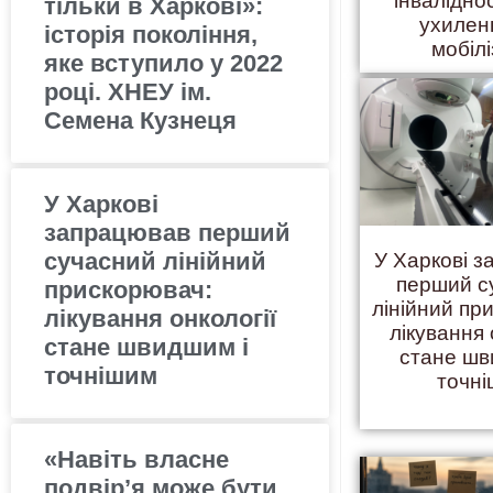
інвалідно
тільки в Харкові»:
ухилен
історія покоління,
мобілі
яке вступило у 2022
році. ХНЕУ ім.
Семена Кузнеця
У Харкові
запрацював перший
сучасний лінійний
У Харкові 
перший с
прискорювач:
лінійний пр
лікування онкології
лікування 
стане швидшим і
стане шв
точнішим
точн
«Навіть власне
подвір’я може бути