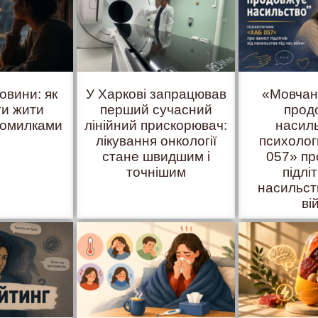
овини: як
У Харкові запрацював
«Мовчан
ти жити
перший сучасний
прод
помилками
лінійний прискорювач:
насил
лікування онкології
психоло
стане швидшим і
057» пр
точнішим
підліт
насильст
ві