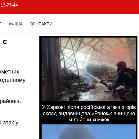
813-75-44
Т
АФІША
КОНТАКТИ
 є
нометних
 щоденному
районів.
У Харкові після російської атаки згорів
склад видавництва «Ранок»: знищено
мільйони книжок
 атак у