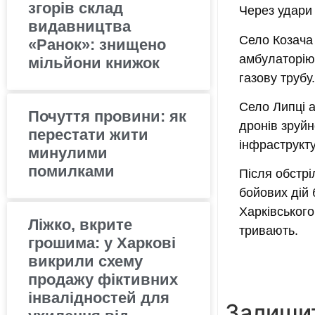
згорів склад
Через удари 
видавництва
Село Козача
«Ранок»: знищено
амбулаторію
мільйони книжок
газову трубу
Село Липці а
Почуття провини: як
дронів зруй
перестати жити
інфраструкт
минулими
помилками
Після обстрі
бойових дій
Харківського
Ліжко, вкрите
тривають.
грошима: у Харкові
викрили схему
продажу фіктивних
інвалідностей для
Залишит