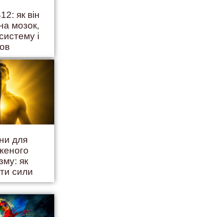
12: як він
на мозок,
систему і
ров
іни для
женого
зму: як
ити сили