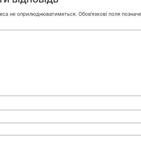
реса не оприлюднюватиметься.
Обов’язкові поля познач