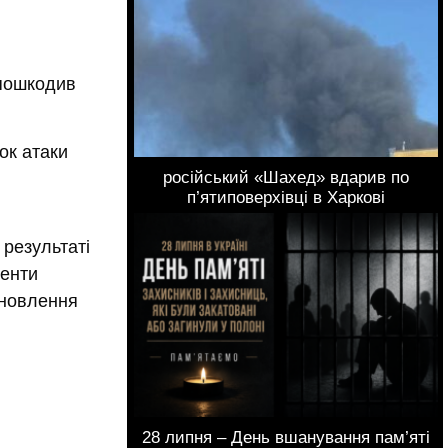
 пошкодив
ок атаки
російський «Шахед» вдарив по
п’ятиповерхівці в Харкові
 результаті
ненти
дновлення
28 липня – День вшанування пам’яті