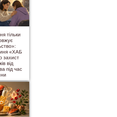
ня тільки
овжує
ьство»:
гиня «ХАБ
о захист
ків від
ва під час
йни