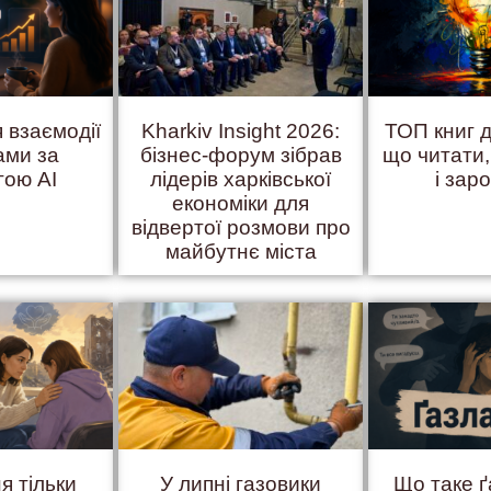
 взаємодії
Kharkiv Insight 2026:
ТОП книг д
ами за
бізнес-форум зібрав
що читати
гою AI
лідерів харківської
і зар
економіки для
відвертої розмови про
майбутнє міста
я тільки
У липні газовики
Що таке 