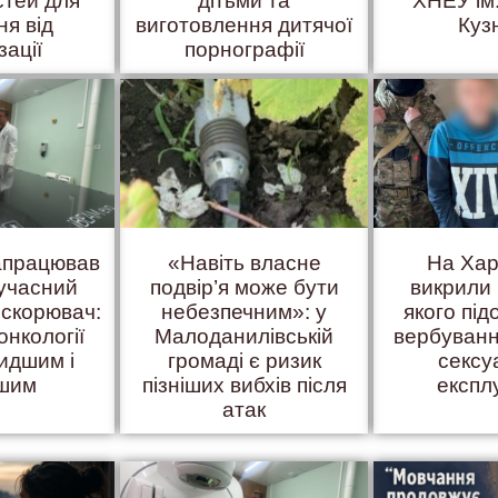
стей для
дітьми та
ХНЕУ ім
ня від
виготовлення дитячої
Куз
зації
порнографії
запрацював
«Навіть власне
На Хар
учасний
подвір’я може бути
викрили 
искорювач:
небезпечним»: у
якого пі
онкології
Малоданилівській
вербуванн
идшим і
громаді є ризик
сексу
ішим
пізніших вибхів після
експл
атак