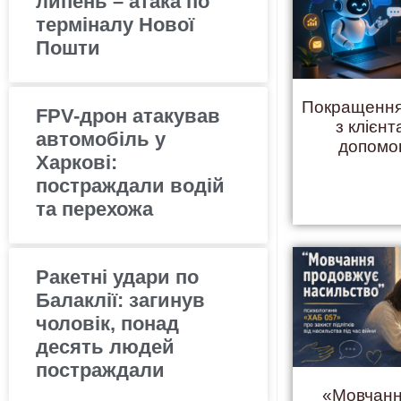
липень – атака по
терміналу Нової
Пошти
Покращення
FPV-дрон атакував
з клієнт
автомобіль у
допомо
Харкові:
постраждали водій
та перехожа
Ракетні удари по
Балаклії: загинув
чоловік, понад
десять людей
постраждали
«Мовчанн