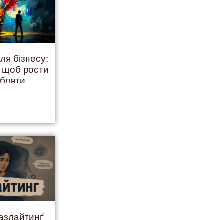
ля бізнесу:
, щоб рости
обляти
ґазлайтинґ