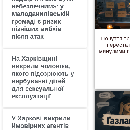
небезпечним»: у
Малоданилівській
громаді є ризик
пізніших вибхів
після атак
Почуття пр
переста
минулими 
На Харківщині
викрили чоловіка,
якого підозрюють у
вербуванні дітей
для сексуальної
експлуатації
У Харкові викрили
ймовірних агентів