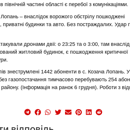
в північній частині області є перебої з комунікаціями.
 Лопань – внаслідок ворожого обстрілу пошкоджені
, приватні будинки та авто. Без постраждалих. Удар
.
такували дронами двіі: о 23:25 та о 3:00, там внаслід
нований житловий будинок, є пошкодження критичної
ури.
лів знеструмлені 1442 абоненти в с. Козача Лопань. У
 без газопостачання тимчасово перебувають 254 або
 району. (Інформація на ранок 6 грудня). Роботи з ві
и відповідь