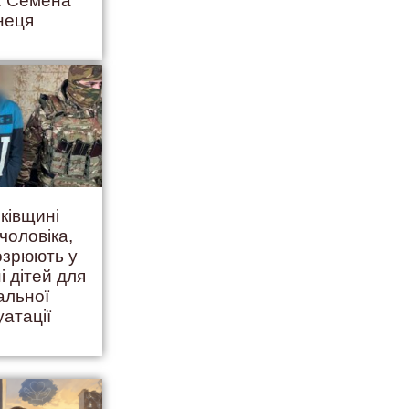
. Семена
неця
ківщині
чоловіка,
дозрюють у
і дітей для
альної
уатації