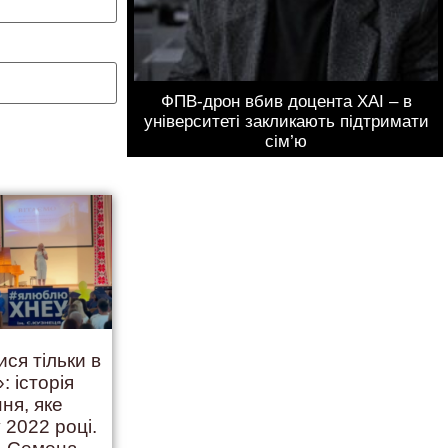
ФПВ-дрон вбив доцента ХАІ – в
університеті закликають підтримати
сім’ю
ися тільки в
: історія
ння, яке
 2022 році.