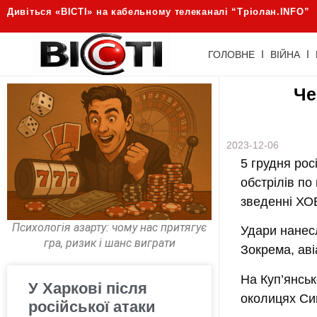
Дивіться «ВІСТІ» на кабельному телеканалі “Трiолан.INFO”
ГОЛОВНЕ
ВІЙНА
Че
2023-12-06
5 грудня рос
обстрілів п
зведенні ХО
Психологія азарту: чому нас притягує
Удари нанесл
гра, ризик і шанс виграти
Зокрема, аві
На Куп’янськ
У Харкові після
околицях Син
російської атаки