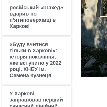
російський «Шахед»
вдарив по
п’ятиповерхівці в
Харкові
«Буду вчитися
тільки в Харкові»:
історія покоління,
яке вступило у 2022
році. ХНЕУ ім.
Семена Кузнеця
У Харкові
запрацював перший
сучасний лінійний