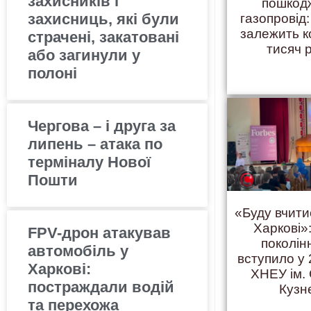
захисників і
пошкод
захисниць, які були
газопровід:
залежить 
страчені, закатовані
тисяч 
або загинули у
полоні
Чергова – і друга за
липень – атака по
терміналу Нової
Пошти
«Буду вчити
Харкові»:
FPV-дрон атакував
поколінн
автомобіль у
вступило у 
Харкові:
ХНЕУ ім.
постраждали водій
Кузн
та перехожа