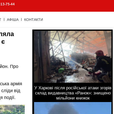
813-75-44
Т
АФІША
КОНТАКТИ
іляла
 є
айон. Про
ська армія
У Харкові після російської атаки згорів
сліди від
склад видавництва «Ранок»: знищено
я події.
мільйони книжок