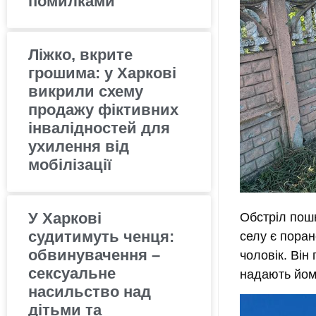
помилками
Ліжко, вкрите
грошима: у Харкові
викрили схему
продажу фіктивних
інвалідностей для
ухилення від
мобілізації
У Харкові
Обстріл пош
судитимуть ченця:
селу є пора
обвинувачення –
чоловік. Він
сексуальне
надають йом
насильство над
дітьми та