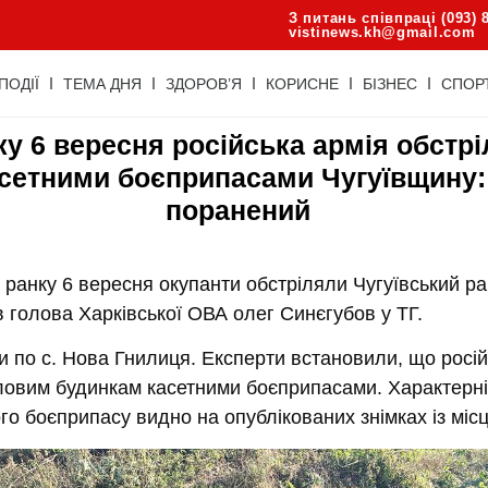
З питань співпраці (093) 
vistinews.kh@gmail.com
ПОДІЇ
ТЕМА ДНЯ
ЗДОРОВ’Я
КОРИСНЕ
БІЗНЕС
СПОР
ку 6 вересня російська армія обстр
сетними боєприпасами Чугуївщину:
поранений
 ранку 6 вересня окупанти обстріляли Чугуївський р
 голова Харківської ОВА олег Синєгубов у ТГ.
 по с. Нова Гнилиця. Експерти встановили, що росій
ловим будинкам касетними боєприпасами. Характерні 
го боєприпасу видно на опублікованих знімках із місц