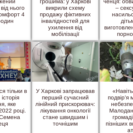
жений
грошима: у Харкові
ченця: об
 від нього
викрили схему
– сек
комфорт 4
продажу фіктивних
насиль
родин
інвалідностей для
діть
ухилення від
виготовле
мобілізації
порно
ся тільки в
У Харкові запрацював
«Навіт
 історія
перший сучасний
подвір’я
я, яке
лінійний прискорювач:
небезпе
2022 році.
лікування онкології
Малодан
 Семена
стане швидшим і
громаді
еця
точнішим
пізніших в
а