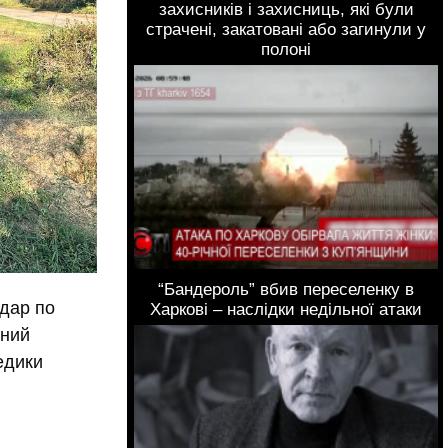
захисників і захисниць, які були
страчені, закатовані або загинули у
полоні
“Бандероль” вбив переселенку в
удар по
Харкові – наслідки недільної атаки
ьний
медики