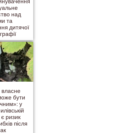
винувачення
суальне
ство над
ми та
ння дитячої
графії
ь власне
 може бути
чним»: у
илівській
 є ризик
ибхів після
так