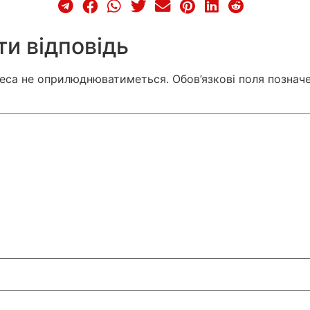
и відповідь
реса не оприлюднюватиметься.
Обов’язкові поля познач