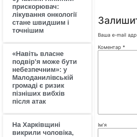
прискорювач:
лікування онкології
Залишит
стане швидшим і
точнішим
Ваша e-mail ад
Коментар
*
«Навіть власне
подвір’я може бути
небезпечним»: у
Малоданилівській
громаді є ризик
пізніших вибхів
після атак
На Харківщині
Ім'я
викрили чоловіка,