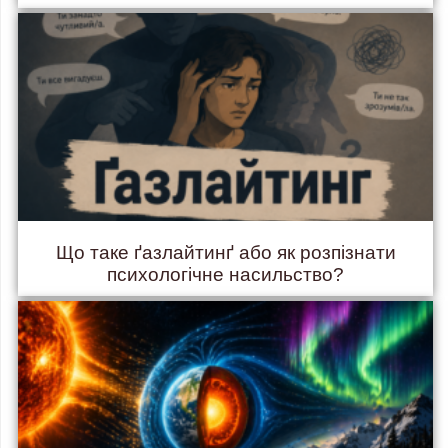
Що таке ґазлайтинґ або як розпізнати
психологічне насильство?