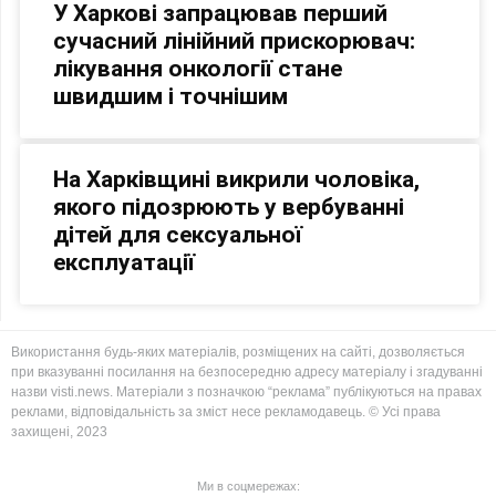
У Харкові запрацював перший
сучасний лінійний прискорювач:
лікування онкології стане
швидшим і точнішим
На Харківщині викрили чоловіка,
якого підозрюють у вербуванні
дітей для сексуальної
експлуатації
Використання будь-яких матеріалів, розміщених на сайті, дозволяється
при вказуванні посилання на безпосередню адресу матеріалу і згадуванні
назви visti.news. Матеріали з позначкою “реклама” публікуються на правах
реклами, відповідальність за зміст несе рекламодавець. © Усі права
захищені, 2023
Ми в соцмережах: