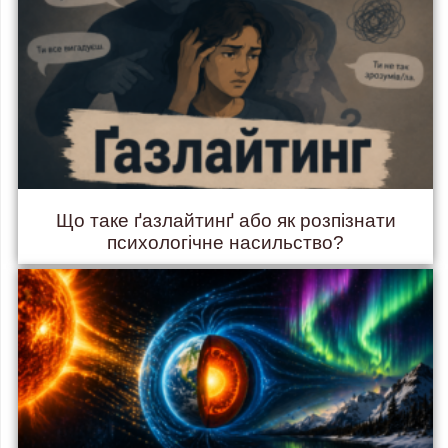
Що таке ґазлайтинґ або як розпізнати
психологічне насильство?