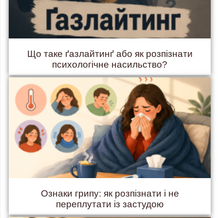
Що таке ґазлайтинґ або як розпізнати
психологічне насильство?
Ознаки грипу: як розпізнати і не
переплутати із застудою