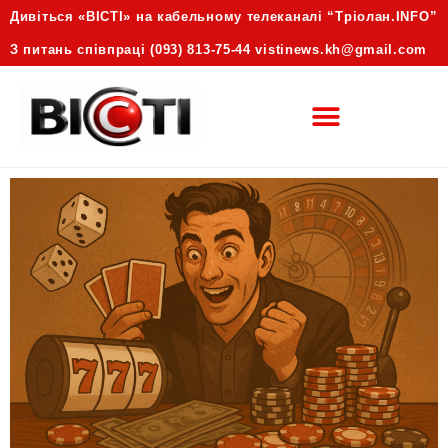
Дивіться «ВІСТІ» на кабельному телеканалі “Трiолан.INFO”
З питань співпраці (093) 813-75-44 vistinews.kh@gmail.com