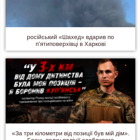
російський «Шахед» вдарив по
п’ятиповерхівці в Харкові
«За три кілометри від позиції був мій дім».