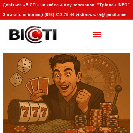
Дивіться «ВІСТІ» на кабельному телеканалі “Трiолан.INFO”
З питань співпраці (093) 813-75-44 vistinews.kh@gmail.com