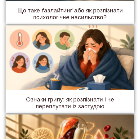
Що таке ґазлайтинґ або як розпізнати
психологічне насильство?
Ознаки грипу: як розпізнати і не
переплутати із застудою