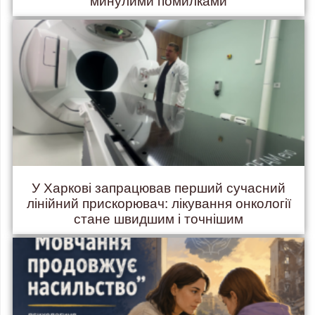
минулими помилками
У Харкові запрацював перший сучасний
лінійний прискорювач: лікування онкології
стане швидшим і точнішим