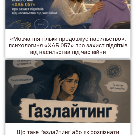
«Мовчання тільки продовжує насильство»:
психологиня «ХАБ 057» про захист підлітків
від насильства під час війни
Що таке ґазлайтинґ або як розпізнати