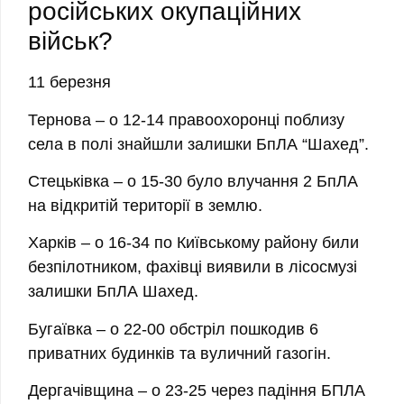
російських окупаційних
військ?
11 березня
Тернова
– о 12-14 правоохоронці поблизу
села в полі знайшли залишки БпЛА “Шахед”.
Стецьківка
– о 15-30 було влучання 2 БпЛА
на відкритій території в землю.
Харків
– о 16-34 по Київському району били
безпілотником, фахівці виявили в лісосмузі
залишки БпЛА Шахед.
Бугаївка
– о 22-00 обстріл пошкодив 6
приватних будинків та вуличний газогін.
Дергачівщина
– о 23-25 через падіння БПЛА