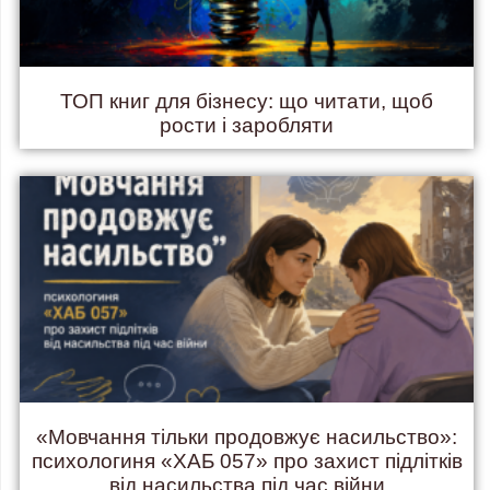
ТОП книг для бізнесу: що читати, щоб
рости і заробляти
«Мовчання тільки продовжує насильство»:
психологиня «ХАБ 057» про захист підлітків
від насильства під час війни