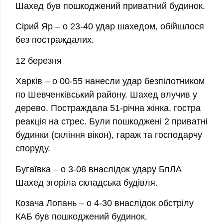
Шахед був пошкоджений приватний будинок.
Сірий Яр
– о 23-40 удар шахедом, обійшлося
без постраждалих.
12 березня
Харків
– о 00-55 нанесли удар безпілотником
по Шевченківський району. Шахед влучив у
дерево.
Постраждала 51-річна жінка, гостра
реакція на стрес.
Були пошкоджені 2 приватні
будинки (скління вікон), гараж та господарчу
споруду.
Бугаївка
– о 3-08 внаслідок удару БпЛА
Шахед згоріла складська будівля.
Козача Лопань
– о 4-30 внаслідок обстрілу
КАБ був пошкоджений будинок.