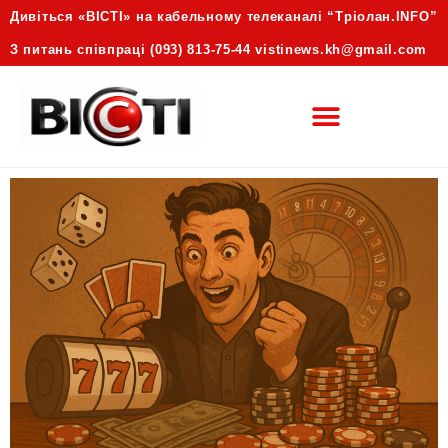
Дивіться «ВІСТІ» на кабельному телеканалі “Трiолан.INFO”
З питань співпраці (093) 813-75-44 vistinews.kh@gmail.com