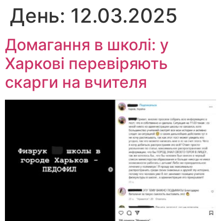
День:
12.03.2025
Перейти
до
вмісту
Домагання в школі: у
Харкові перевіряють
скарги на вчителя