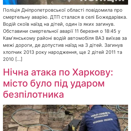
Поліція Дніпропетровської області повідомила про
смертельну аварію. ДТП сталася в селі Божедарівка.
Водій скоїв наїзд на дітей, один із яких загинув.
Обставини смертельної аварії 11 березня о 18:45 у
Камʼянському районі водій автомобіля ВАЗ виїхав за
межі дороги, де допустив наїзд на 3 дітей. Загинув
хлопчик 2013 року народження, ще 2 дітей 2011 та
2010 […]
Нічна атака по Харкову:
місто було під ударом
безпілотника