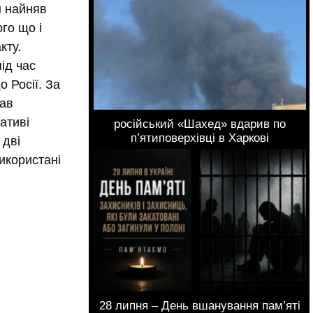
н найняв
го що і
кту.
ід час
о Росії. За
вав
ативі
російський «Шахед» вдарив по
п’ятиповерхівці в Харкові
 дві
икористані
28 липня – День вшанування пам’яті