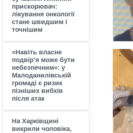
прискорювач:
лікування онкології
стане швидшим і
точнішим
«Навіть власне
подвір’я може бути
небезпечним»: у
Малоданилівській
громаді є ризик
пізніших вибхів
після атак
На Харківщині
викрили чоловіка,