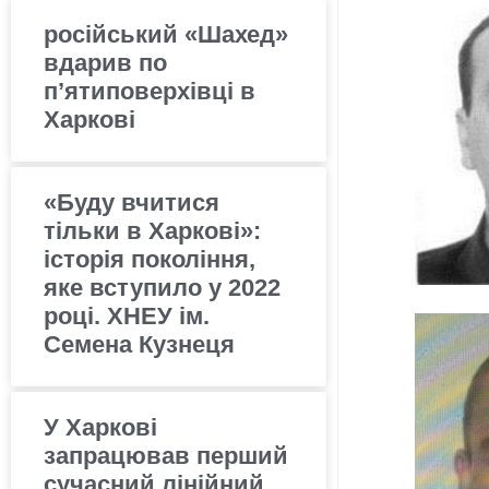
російський «Шахед»
вдарив по
п’ятиповерхівці в
Харкові
«Буду вчитися
тільки в Харкові»:
історія покоління,
яке вступило у 2022
році. ХНЕУ ім.
Семена Кузнеця
У Харкові
запрацював перший
сучасний лінійний