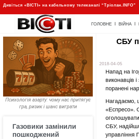
Дивіться «ВІСТІ» на кабельному телеканалі “Трiолан.INFO”
ГОЛОВНЕ
ВІЙНА
СБУ п
2018-04-05
Напад на Іг
виконавців і
поранені нар
Психологія азарту: чому нас притягує
Нагадаємо, ц
гра, ризик і шанс виграти
«Еспресо». 
оголошувати
Газовики замінили
СБУ, надійш
пошкоджений
управління Г