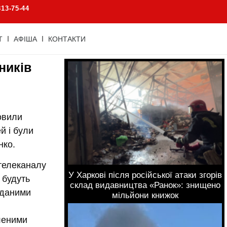
813-75-44
Т
АФІША
КОНТАКТИ
ників
овили
й і були
нко.
 телеканалу
У Харкові після російської атаки згорів
 будуть
склад видавництва «Ранок»: знищено
 даними
мільйони книжок
бленими