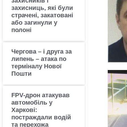
захисників і
захисниць, які були
страчені, закатовані
або загинули у
полоні
Чергова – і друга за
липень – атака по
терміналу Нової
Пошти
FPV-дрон атакував
автомобіль у
Харкові:
постраждали водій
та перехожа