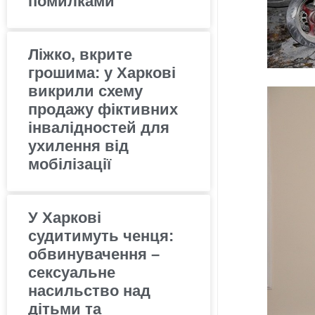
помилками
Ліжко, вкрите
грошима: у Харкові
викрили схему
продажу фіктивних
інвалідностей для
ухилення від
мобілізації
У Харкові
судитимуть ченця:
обвинувачення –
сексуальне
насильство над
дітьми та