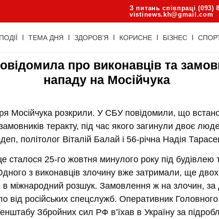
З питань співпраці (093) 
vistinews.kh@gmail.com
ПОДІЇ
ТЕМА ДНЯ
ЗДОРОВ’Я
КОРИСНЕ
БІЗНЕС
СПОР
овідомила про виконавців та замов
нападу на Мосійчука
оря Мосійчука розкрили. У СБУ повідомили, що встан
 замовників теракту, під час якого загинули двоє люде
деп, політолог Віталій Балай і 56-річна Надія Тарасе
е сталося 25-го жовтня минулого року під будівлею
Одного з виконавців злочину вже затримали, ще двох
 в міжнародний розшук. Замовлення ж на злочин, за
ло від російських спецслужб. Оперативник Головного
енштабу Збройних сил РФ в’їхав в Україну за підро