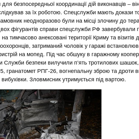
для безпосередньої координації дій виконавців – ві
 слідкував за їх роботою. Спецслужби мають докази то
 замовник неодноразово були на місці злочину до тера
двох фігурантів справи спецслужби РФ завербували п
на тимчасово анексовані території Криму та візитів д
оохоронців, затриманий чоловік у гаражі встановлю
истрій на мопед. Під час обшуку в гаражному коопер
и Служби безпеки вилучили п’ять тротилових шашок,
5, гранатомет РПГ-26, вогнепальну зброю та дроти в
 вибухівки. Зловмисник утримується під вартою.