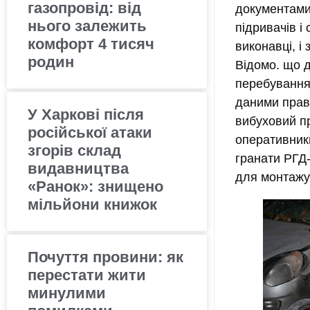
газопровід: від
документами 
нього залежить
підривачів і
комфорт 4 тисяч
виконавці, і
родин
Відомо. що 
перебування 
даними прав
У Харкові після
вибуховий пр
російської атаки
оперативник
згорів склад
гранати РГД-
видавництва
для монтажу
«Ранок»: знищено
мільйони книжок
Почуття провини: як
перестати жити
минулими