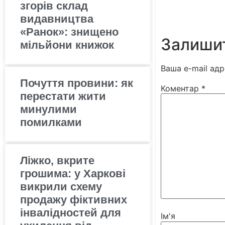
згорів склад
видавництва
«Ранок»: знищено
Залишит
мільйони книжок
Ваша e-mail ад
Почуття провини: як
Коментар
*
перестати жити
минулими
помилками
Ліжко, вкрите
грошима: у Харкові
викрили схему
продажу фіктивних
інвалідностей для
Ім'я