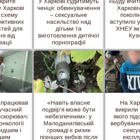
вкрите
У Харкові судитимуть
«Буду вчит
у Харкові
ченця: обвинувачення
Харкові»
 схему
– сексуальне
поколі
іктивних
насильство над
вступило у
стей для
дітьми та
ХНЕУ ім
ня від
виготовлення дитячої
Куз
зації
порнографії
запрацював
«Навіть власне
На Хар
учасний
подвір’я може бути
викрили 
искорювач:
небезпечним»: у
якого пі
онкології
Малоданилівській
вербуванн
идшим і
громаді є ризик
сексу
ішим
пізніших вибхів після
експл