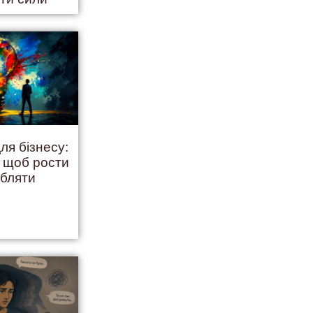
ля бізнесу:
, щоб рости
обляти