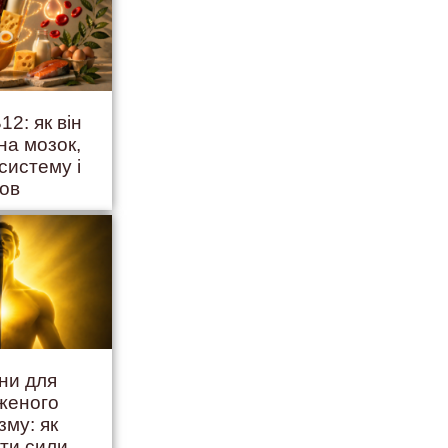
12: як він
на мозок,
систему і
ров
іни для
женого
зму: як
ити сили