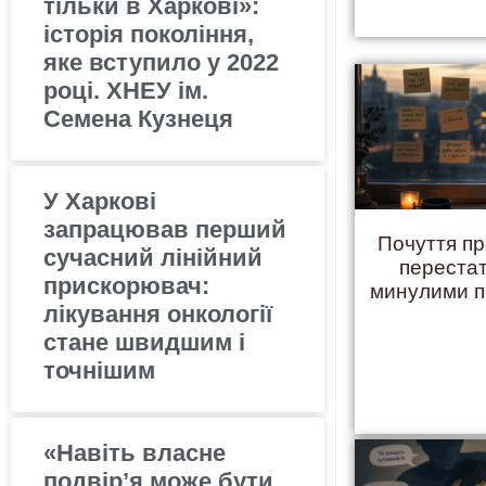
тільки в Харкові»:
історія покоління,
яке вступило у 2022
році. ХНЕУ ім.
Семена Кузнеця
У Харкові
запрацював перший
Почуття пр
сучасний лінійний
переста
прискорювач:
минулими 
лікування онкології
стане швидшим і
точнішим
«Навіть власне
подвір’я може бути