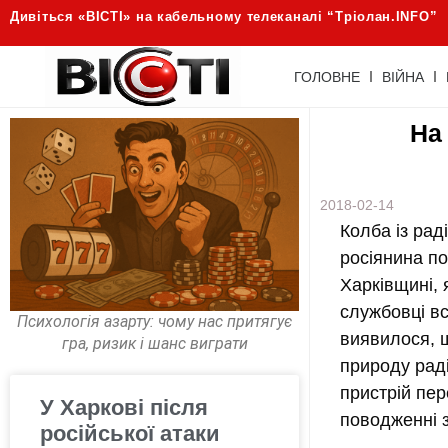
Дивіться «ВІСТІ» на кабельному телеканалі “Трiолан.INFO”
ГОЛОВНЕ
ВІЙНА
На
2018-02-14
Колба із рад
росіянина по
Харківщині, 
службовці вс
Психологія азарту: чому нас притягує
виявилося, щ
гра, ризик і шанс виграти
природу раді
пристрій пер
У Харкові після
поводженні 
російської атаки