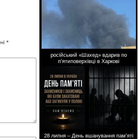
ені
*
російський «Шахед» вдарив по
п’ятиповерхівці в Харкові
28 липня – День вшанування пам’яті