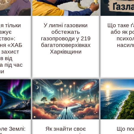
я тільки
У липні газовики
Що таке 
вжує
обстежать
або як р
ство»:
газопроводи у 219
психо
иня «ХАБ
багатоповерхівках
насил
 захист
Харківщини
ів від
а під час
ни
оле Землі:
Як знайти своє
Що по