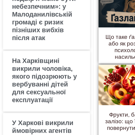
небезпечним»: у
Малоданилівській
громаді є ризик
пізніших вибхів
Що таке ґ
після атак
або як ро
психол
насиль
На Харківщині
викрили чоловіка,
якого підозрюють у
вербуванні дітей
для сексуальної
експлуатації
Фрукти, б
залізо: що 
У Харкові викрили
повернути
ймовірних агентів