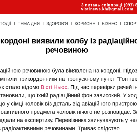
З питань співпраці (093) 
vistinews.kh@gmail.com
ПОДІЇ
ТЕМА ДНЯ
ЗДОРОВ’Я
КОРИСНЕ
БІЗНЕС
СПОР
 кордоні виявили колбу із радіацій
речовиною
іаційною речовиною була віиявлена на кордоні. Підо
мітили прикордонники на пропускному пункті “Гоптівк
як стало відомо
Вісті Ньюс
. Під час перевірки речей і
тановили, що їхній радіаційний фон зависокий. У ход
о у сімці чоловік віз деталь від авіаційного пристро
оактивного предмета чоловік нічого не розповідає. З
едали на експертизу. Перевізника звинувачують у н
з радіоактивними речовинами. Триває слідство.