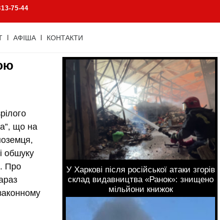
813-75-44
Т
АФІША
КОНТАКТИ
ною
зрілого
а”, що на
ноземця,
і обшуку
ю. Про
У Харкові після російської атаки згорів
араз
склад видавництва «Ранок»: знищено
мільйони книжок
езаконному