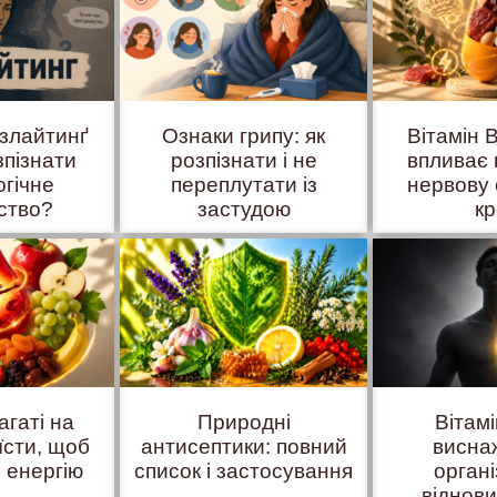
азлайтинґ
Ознаки грипу: як
Вітамін B
зпізнати
розпізнати і не
впливає 
огічне
переплутати із
нервову 
ство?
застудою
к
агаті на
Природні
Вітам
їсти, щоб
антисептики: повний
висна
 енергію
список і застосування
органі
віднов