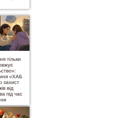
ня тільки
овжує
ьство»:
гиня «ХАБ
о захист
ків від
ва під час
йни