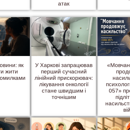
атак
овини: як
У Харкові запрацював
«Мовчан
ти жити
перший сучасний
прод
помилками
лінійний прискорювач:
насил
лікування онкології
психоло
стане швидшим і
057» пр
точнішим
підліт
насильст
ві