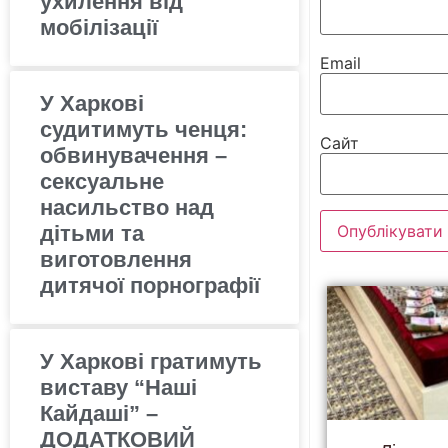
ухилення від
мобілізації
Email
У Харкові
судитимуть ченця:
Сайт
обвинувачення –
сексуальне
насильство над
дітьми та
виготовлення
дитячої порнографії
У Харкові гратимуть
виставу “Наші
Кайдаші” –
ДОДАТКОВИЙ