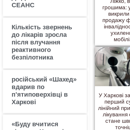
Ліжко, 
СЕАНС
грошима: 
викрили
продажу ф
Кількість звернень
інвалідно
ухилен
до лікарів зросла
мобілі
після влучання
реактивного
безпілотника
російський «Шахед»
вдарив по
п’ятиповерхівці в
У Харкові 
Харкові
перший с
лінійний пр
лікування 
стане шв
«Буду вчитися
точн