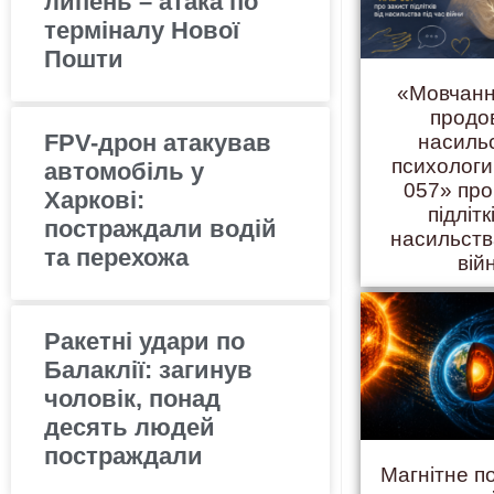
липень – атака по
терміналу Нової
Пошти
«Мовчанн
продо
FPV-дрон атакував
насиль
психолог
автомобіль у
057» про
Харкові:
підлітк
постраждали водій
насильств
та перехожа
вій
Ракетні удари по
Балаклії: загинув
чоловік, понад
десять людей
постраждали
Магнітне п