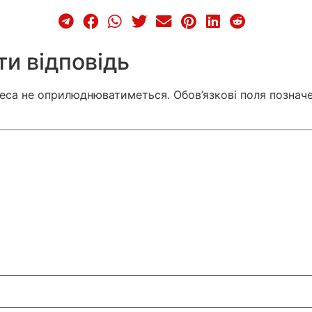
и відповідь
реса не оприлюднюватиметься.
Обов’язкові поля познач