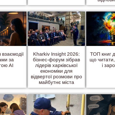
 взаємодії
Kharkiv Insight 2026:
ТОП книг д
ами за
бізнес-форум зібрав
що читати
гою AI
лідерів харківської
і зар
економіки для
відвертої розмови про
майбутнє міста