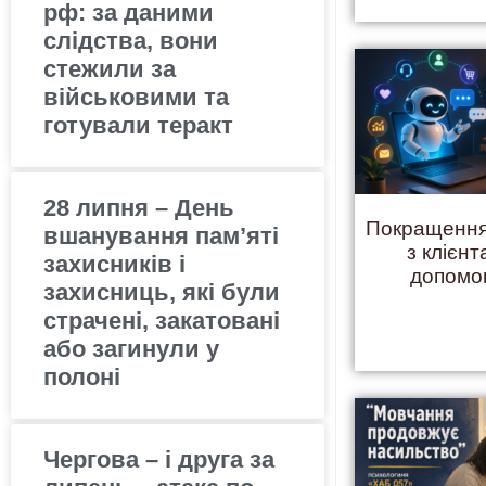
рф: за даними
слідства, вони
стежили за
військовими та
готували теракт
28 липня – День
Покращення
вшанування пам’яті
з клієнт
захисників і
допомо
захисниць, які були
страчені, закатовані
або загинули у
полоні
Чергова – і друга за