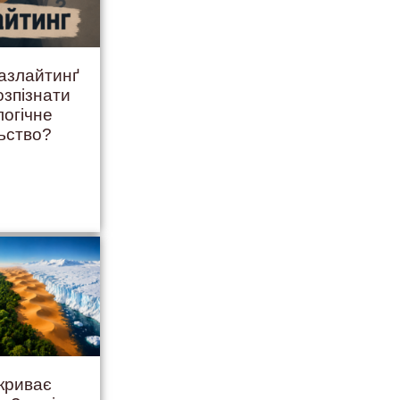
ґазлайтинґ
озпізнати
логічне
ьство?
криває