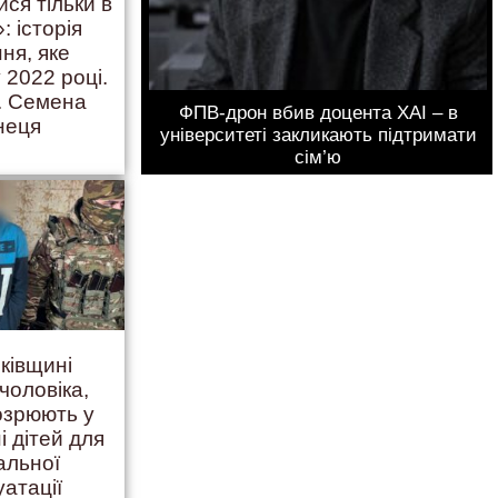
ися тільки в
: історія
ння, яке
 2022 році.
. Семена
ФПВ-дрон вбив доцента ХАІ – в
неця
університеті закликають підтримати
сім’ю
ківщині
чоловіка,
дозрюють у
і дітей для
альної
уатації