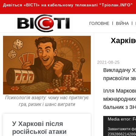
Дивіться «ВІСТІ» на кабельному телеканалі “Трiолан.INFO”
ГОЛОВНЕ
ВІЙНА
Харків
2021-08-25
Викладачу Х
присвоїли зв
Ілля Маркови
Психологія азарту: чому нас притягує
міжнародних 
гра, ризик і шанс виграти
бальник з ЗН
Відеопрогра
Media error: F
У Харкові після
Завантажити файл
російської атаки
2392866214286