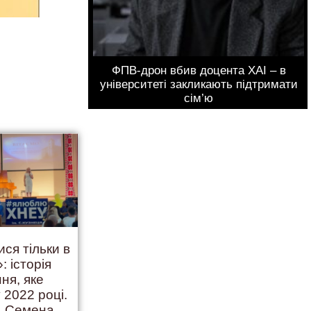
ФПВ-дрон вбив доцента ХАІ – в
університеті закликають підтримати
сім’ю
ися тільки в
: історія
ння, яке
 2022 році.
. Семена