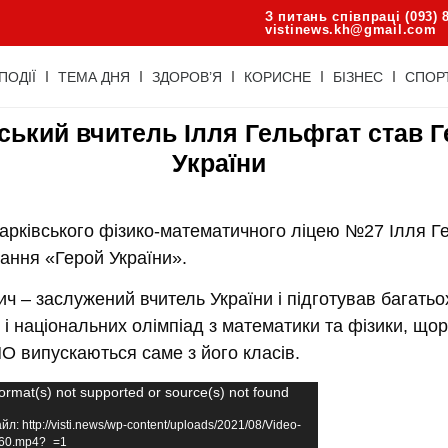
З питань співпраці (093) 
vistinews.kh@gmail.com
ПОДІЇ
ТЕМА ДНЯ
ЗДОРОВ’Я
КОРИСНЕ
БІЗНЕС
СПОР
ський вчитель Ілля Гельфгат став 
України
арківського фізико-математичного ліцею №27 Ілля Г
ання «Герой України».
ч – заслужений вчитель України і підготував багатьо
і національних олімпіад з математики та фізики, щор
О випускаються саме з його класів.
вач
ormat(s) not supported or source(s) not found
: http://visti.news/wp-content/uploads/2021/08/Video-
60.mp4?_=1