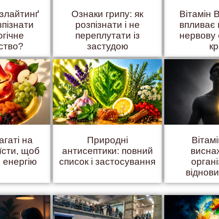
азлайтинґ
Ознаки грипу: як
Вітамін B
зпізнати
розпізнати і не
впливає 
огічне
переплутати із
нервову 
ство?
застудою
к
агаті на
Природні
Вітам
їсти, щоб
антисептики: повний
висна
 енергію
список і застосування
органі
віднов