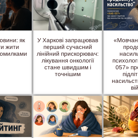
овини: як
У Харкові запрацював
«Мовчан
ти жити
перший сучасний
прод
помилками
лінійний прискорювач:
насил
лікування онкології
психоло
стане швидшим і
057» пр
точнішим
підліт
насильст
ві