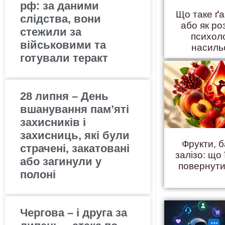
рф: за даними
Що таке ґ
слідства, вони
або як ро
стежили за
психол
військовими та
насиль
готували теракт
28 липня – День
вшанування пам’яті
захисників і
захисниць, які були
Фрукти, б
страчені, закатовані
залізо: що 
або загинули у
повернути
полоні
Чергова – і друга за