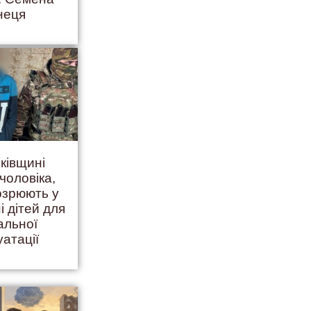
неця
ківщині
чоловіка,
дозрюють у
і дітей для
альної
уатації