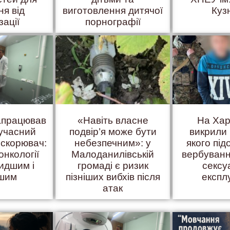
ня від
виготовлення дитячої
Куз
зації
порнографії
запрацював
«Навіть власне
На Хар
учасний
подвір’я може бути
викрили 
искорювач:
небезпечним»: у
якого пі
онкології
Малоданилівській
вербуванн
идшим і
громаді є ризик
сексу
ішим
пізніших вибхів після
експл
атак