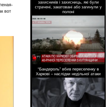
захисників і захисниць, які були
леная-
страчені, закатовані або загинули у
ак вот
полоні
“Бандероль” вбив переселенку в
Харкові – наслідки недільної атаки