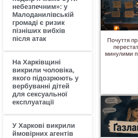
небезпечним»: у
Малоданилівській
громаді є ризик
пізніших вибхів
після атак
Почуття пр
переста
минулими 
На Харківщині
викрили чоловіка,
якого підозрюють у
вербуванні дітей
для сексуальної
експлуатації
У Харкові викрили
ймовірних агентів