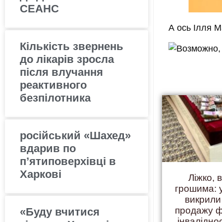
СЕАНС
А ось Ілля М
Кількість звернень
до лікарів зросла
після влучання
реактивного
безпілотника
російський «Шахед»
вдарив по
п’ятиповерхівці в
Харкові
Ліжко, 
грошима: 
викрили
продажу ф
«Буду вчитися
інвалідно