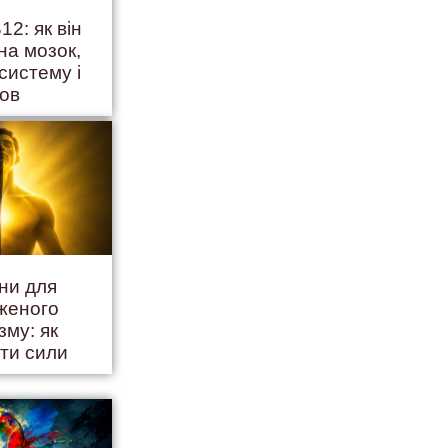
12: як він
на мозок,
систему і
ров
іни для
женого
зму: як
ити сили