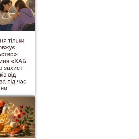
ня тільки
овжує
ьство»:
гиня «ХАБ
о захист
ків від
ва під час
йни