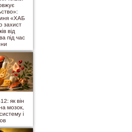
овжує
ьство»:
гиня «ХАБ
о захист
ків від
ва під час
йни
12: як він
на мозок,
систему і
ров