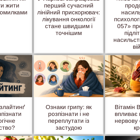
ти жити
перший сучасний
прод
помилками
лінійний прискорювач:
насил
лікування онкології
психоло
стане швидшим і
057» пр
точнішим
підліт
насильст
ві
азлайтинґ
Ознаки грипу: як
Вітамін B
зпізнати
розпізнати і не
впливає 
огічне
переплутати із
нервову 
ство?
застудою
к