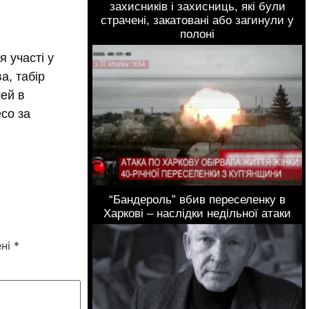
захисників і захисниць, які були
страчені, закатовані або загинули у
полоні
 участі у
а, табір
мей в
co за
“Бандероль” вбив переселенку в
Харкові – наслідки недільної атаки
ені
*