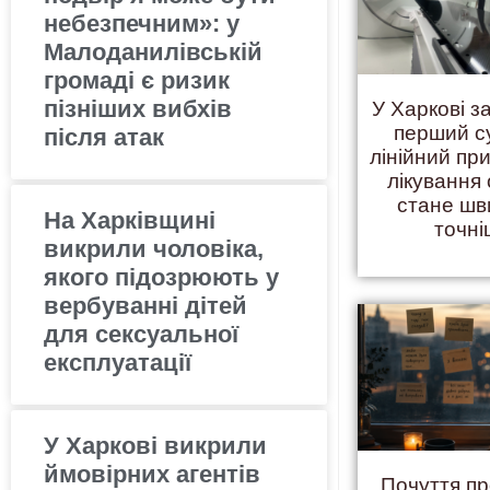
небезпечним»: у
Малоданилівській
громаді є ризик
пізніших вибхів
У Харкові 
перший с
після атак
лінійний пр
лікування 
стане шв
На Харківщині
точн
викрили чоловіка,
якого підозрюють у
вербуванні дітей
для сексуальної
експлуатації
У Харкові викрили
ймовірних агентів
Почуття пр