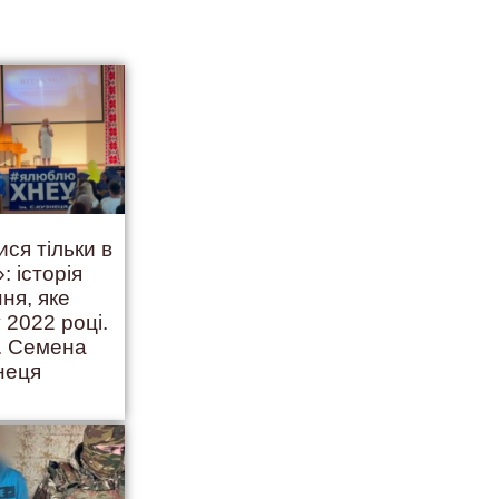
ися тільки в
: історія
ння, яке
 2022 році.
. Семена
неця