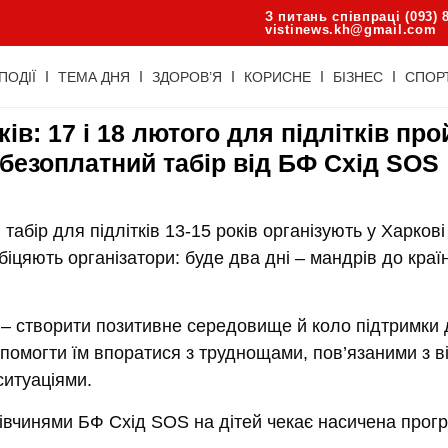
З питань співпраці (093) 
vistinews.kh@gmail.com
ПОДІЇ
ТЕМА ДНЯ
ЗДОРОВ’Я
КОРИСНЕ
БІЗНЕС
СПОР
ків: 17 і 18 лютого для підлітків пр
безоплатний табір від БФ Схід SOS
табір для підлітків 13-15 років організують у Харкові
біцяють організатори: буде два дні – мандрів до краї
 – створити позитивне середовище й коло підтримки 
помогти їм впоратися з труднощами, пов’язаними з в
ситуаціями.
івчинями БФ Схід SOS на дітей чекає насичена прогр