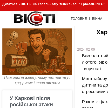
Дивіться «ВІСТІ» на кабельному телеканалі “Трiолан.INFO”
ГОЛОВНЕ
ВІЙНА
Хар
2024-02-09
Безоплатний 
лютого. Як о
творчості.
Психологія азарту: чому нас притягує
Мета табору
гра, ризик і шанс виграти
дитини та до
стресовими 
У Харкові після
Разом із фах
російської атаки