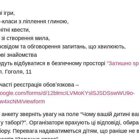
і ігри,
-класи з ліплення глиною,
ітні квести,
 зі створення мила,
освідом та обговорення запитань, що хвилюють,
нові знайомства
удуть відбуватися в безпечному просторі
“Затишно sp
. Гоголя, 11
асті реєстрація обовʼязкова –
s.google.com/forms/d/12blmcILVMoKYslSJSDSswWU9o-
w4xcNM/viewform
анкету зверніть увагу на поле “Чому вашій дитині в
 у таборі?”. Організатори врахують ці відповіді, обир
бору. Перевага надаватиметься дітям, що раніше не 