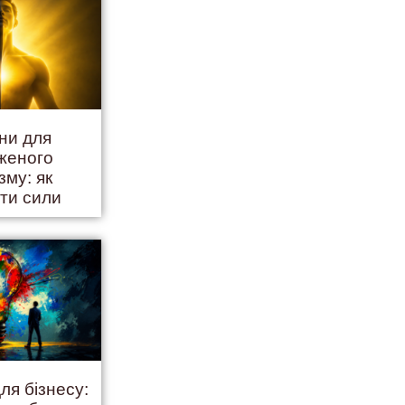
іни для
женого
зму: як
ити сили
ля бізнесу: