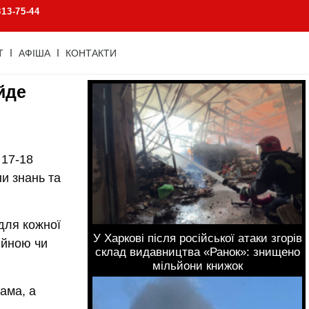
813-75-44
Т
АФІША
КОНТАКТИ
ойде
 17-18
ни знань та
для кожної
У Харкові після російської атаки згорів
ійною чи
склад видавництва «Ранок»: знищено
мільйони книжок
ама, а