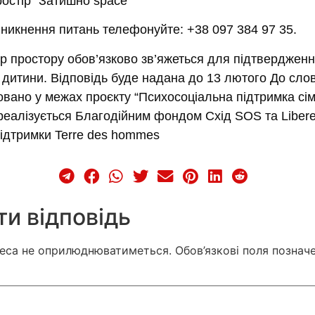
остір “Затишно space”
никнення питань телефонуйте: +38 097 384 97 35.
р простору обов’язково зв’яжеться для підтвердження
 дитини. Відповідь буде надана до 13 лютого До слов
овано у межах проєкту “Психосоціальна підтримка сі
 реалізується Благодійним фондом Схід SOS та Libere
підтримки Terre des hommes
и відповідь
реса не оприлюднюватиметься.
Обов’язкові поля познач