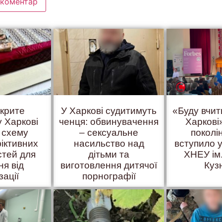
вкрите
У Харкові судитимуть
«Буду вчит
у Харкові
ченця: обвинувачення
Харкові»
 схему
– сексуальне
поколі
іктивних
насильство над
вступило у
стей для
дітьми та
ХНЕУ ім
ня від
виготовлення дитячої
Куз
зації
порнографії