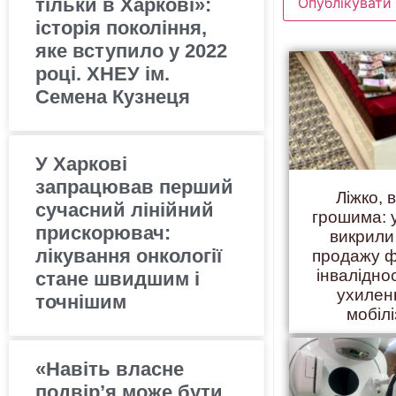
тільки в Харкові»:
історія покоління,
яке вступило у 2022
році. ХНЕУ ім.
Семена Кузнеця
У Харкові
запрацював перший
Ліжко, 
сучасний лінійний
грошима: 
прискорювач:
викрили
лікування онкології
продажу ф
інвалідно
стане швидшим і
ухилен
точнішим
мобілі
«Навіть власне
подвір’я може бути