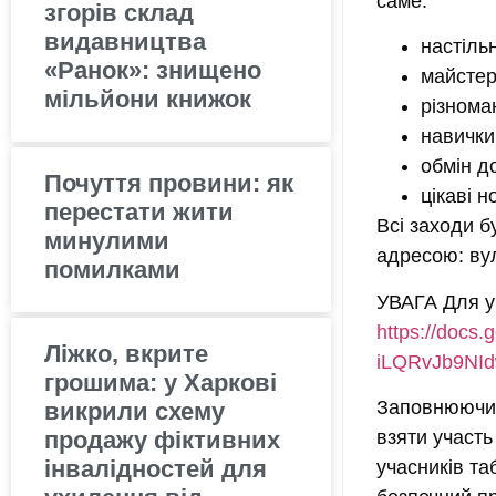
саме:
згорів склад
видавництва
настільн
«Ранок»: знищено
майстер
мільйони книжок
різноман
навички
обмін д
Почуття провини: як
цікаві 
перестати жити
Всі заходи б
минулими
адресою: вул
помилками
УВАГА Для уч
https://doc
Ліжко, вкрите
iLQRvJb9NId
грошима: у Харкові
Заповнюючи 
викрили схему
продажу фіктивних
взяти участь
інвалідностей для
учасників та