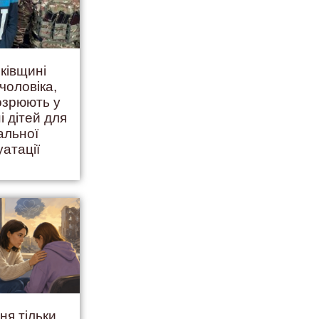
ківщині
чоловіка,
дозрюють у
і дітей для
альної
уатації
ня тільки