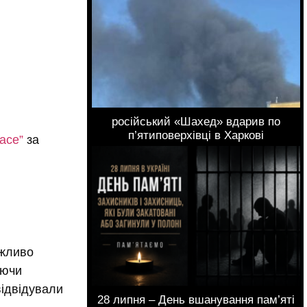
російський «Шахед» вдарив по
п’ятиповерхівці в Харкові
ace”
за
ажливо
аючи
відвідували
28 липня – День вшанування пам’яті