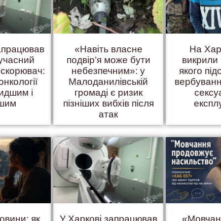
запрацював
«Навіть власне
На Хар
учасний
подвір’я може бути
викрили 
искорювач:
небезпечним»: у
якого пі
онкології
Малоданилівській
вербуванн
идшим і
громаді є ризик
сексу
ішим
пізніших вибхів після
експл
атак
овини: як
У Харкові запрацював
«Мовчан