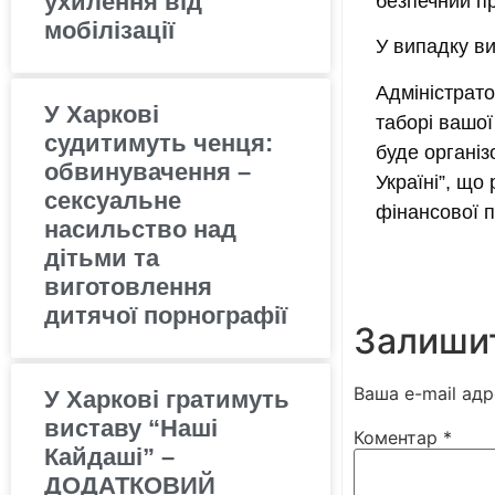
ухилення від
безпечний пр
мобілізації
У випадку ви
Адміністрато
У Харкові
таборі вашої
судитимуть ченця:
буде організ
обвинувачення –
Україні”, що
сексуальне
фінансової 
насильство над
дітьми та
виготовлення
дитячої порнографії
Залишит
Ваша e-mail ад
У Харкові гратимуть
виставу “Наші
Коментар
*
Кайдаші” –
ДОДАТКОВИЙ