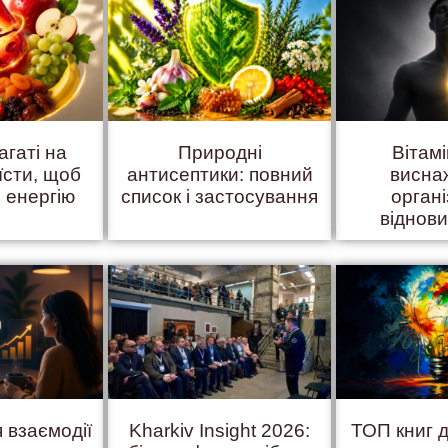
агаті на
Природні
Вітам
їсти, щоб
антисептики: повний
висна
 енергію
список і застосування
органі
віднов
 взаємодії
Kharkiv Insight 2026:
ТОП книг д