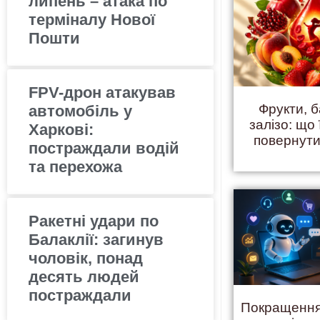
липень – атака по
терміналу Нової
Пошти
FPV-дрон атакував
Фрукти, б
автомобіль у
залізо: що 
Харкові:
повернути
постраждали водій
та перехожа
Ракетні удари по
Балаклії: загинув
чоловік, понад
десять людей
постраждали
Покращення