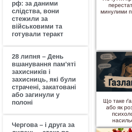
рф: за даними
переста
слідства, вони
минулими 
стежили за
військовими та
готували теракт
28 липня – День
вшанування пам’яті
захисників і
захисниць, які були
страчені, закатовані
або загинули у
Що таке ґ
полоні
або як ро
психол
насиль
Чергова – і друга за