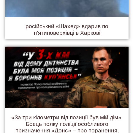
російський «Шахед» вдарив по
п’ятиповерхівці в Харкові
«За три кілометри від позиції був мій дім».
Боєць полку поліції особливого
призначення «Донс» – про поранення,