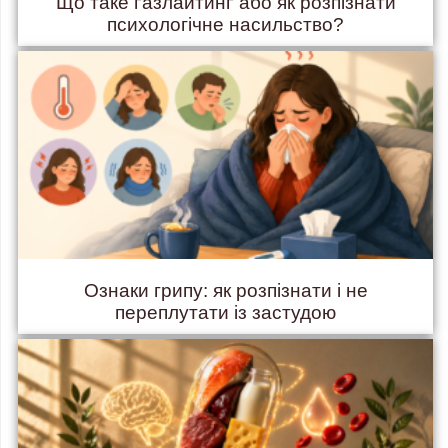
Що таке ґазлайтинґ або як розпізнати
психологічне насильство?
Ознаки грипу: як розпізнати і не
переплутати із застудою