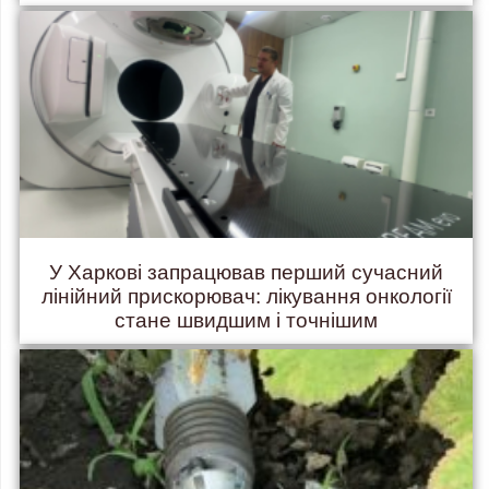
У Харкові запрацював перший сучасний
лінійний прискорювач: лікування онкології
стане швидшим і точнішим