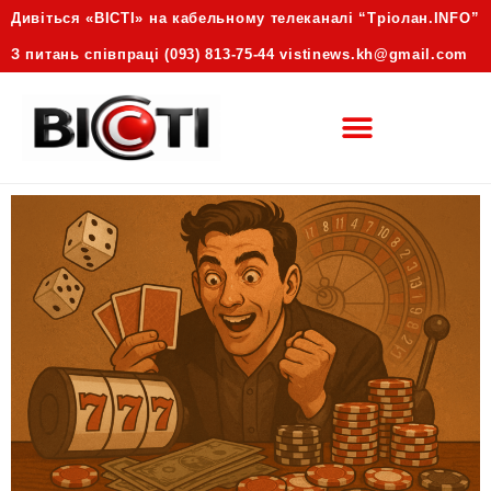
Дивіться «ВІСТІ» на кабельному телеканалі “Трiолан.INFO”
З питань співпраці (093) 813-75-44 vistinews.kh@gmail.com