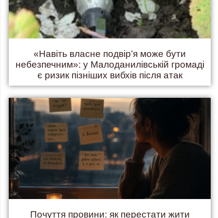
«Навіть власне подвір’я може бути
небезпечним»: у Малоданилівській громаді
є ризик пізніших вибхів після атак
Почуття провини: як перестати жити