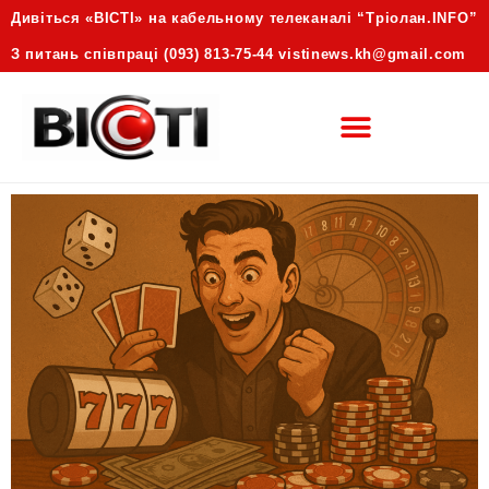
Дивіться «ВІСТІ» на кабельному телеканалі “Трiолан.INFO”
З питань співпраці (093) 813-75-44 vistinews.kh@gmail.com