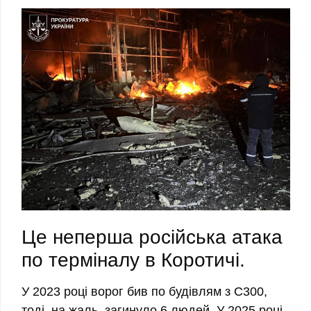
Це неперша російська атака
по терміналу в Коротичі.
У 2023 році ворог бив по будівлям з С300,
тоді, на жаль, загинуло 6 людей. У 2025 році