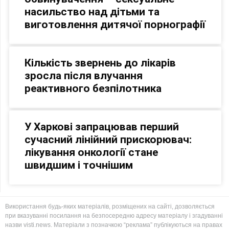
насильство над дітьми та
виготовлення дитячої порнографії
Кількість звернень до лікарів
зросла після влучання
реактивного безпілотника
У Харкові запрацював перший
сучасний лінійний прискорювач:
лікування онкології стане
швидшим і точнішим
Використання будь-яких матеріалів, розміщених на сайті, дозволяється
при вказуванні посилання на безпосередню адресу матеріалу і згадуванні
назви visti.news. Матеріали з позначкою “реклама” публікуються на правах