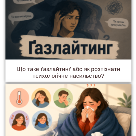
Що таке ґазлайтинґ або як розпізнати
психологічне насильство?