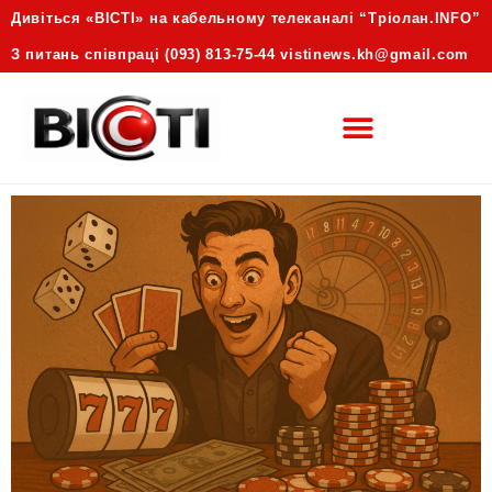
Дивіться «ВІСТІ» на кабельному телеканалі “Трiолан.INFO”
З питань співпраці (093) 813-75-44 vistinews.kh@gmail.com