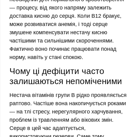
— процесу, від якого напряму залежить
доставка кисню до серця. Коли B12 бракує,
може розвиватися анемія, і тоді серце
змушене компенсувати нестачу кисню
частішими та сильнішими скороченнями.
Фактично воно починає працювати понад
норму, навіть у стані спокою.
Чому ці дефіцити часто
залишаються непоміченими
Нестача вітамінів групи B рідко проявляється
раптово. Частіше вона накопичується роками
— на тлі стресу, нерегулярного харчування,
проблем із травленням або вікових змін.
Серце в цей час адаптується,
використовуючи резерви. Саме тому