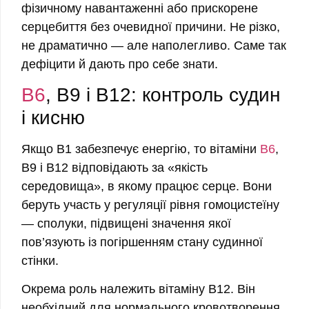
фізичному навантаженні або прискорене
серцебиття без очевидної причини. Не різко,
не драматично — але наполегливо. Саме так
дефіцити й дають про себе знати.
B6
, B9 і B12: контроль судин
і кисню
Якщо B1 забезпечує енергію, то вітаміни
B6
,
B9 і B12 відповідають за «якість
середовища», в якому працює серце. Вони
беруть участь у регуляції рівня гомоцистеїну
— сполуки, підвищені значення якої
пов’язують із погіршенням стану судинної
стінки.
Окрема роль належить вітаміну B12. Він
необхідний для нормального кровотворення