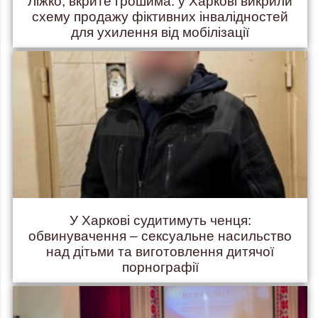
Ліжко, вкрите грошима: у Харкові викрили
схему продажу фіктивних інвалідностей
для ухилення від мобілізації
У Харкові судитимуть ченця:
обвинувачення – сексуальне насильство
над дітьми та виготовлення дитячої
порнографії