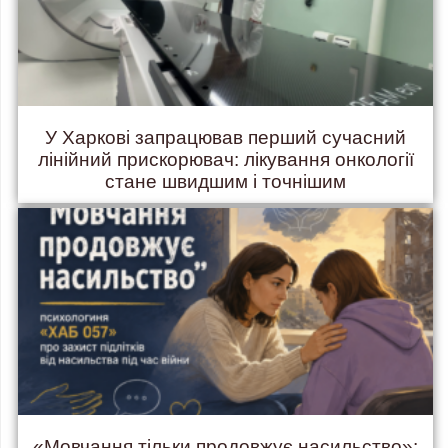
У Харкові запрацював перший сучасний
лінійний прискорювач: лікування онкології
стане швидшим і точнішим
«Мовчання тільки продовжує насильство»: