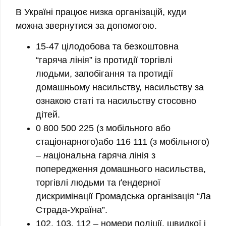
В Україні працює низка організацій, куди
можна звернутися за допомогою.
15-47
цілодобова та безкоштовна
“гаряча лінія”
із протидії торгівлі
людьми, запобігання та протидії
домашньому насильству, насильству за
ознакою статі та насильству стосовно
дітей.
0 800 500 225
(з мобільного або
стаціонарного)або
116 111
(з мобільного)
– н
аціональна гаряча лінія з
попередження домашнього насильства,
торгівлі людьми та ґендерної
дискримінації Громадська організація “Ла
Страда-Україна”.
102, 103, 112
– номери поліції, швидкої і