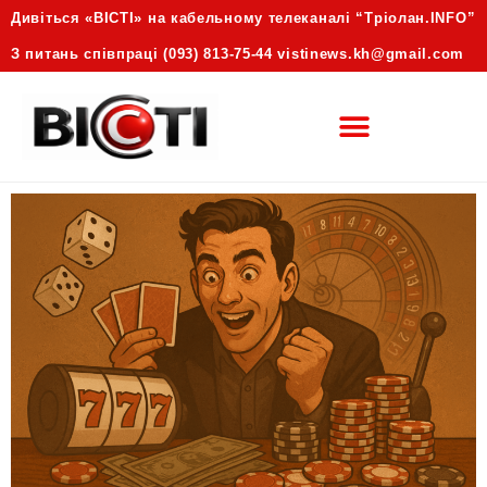
Дивіться «ВІСТІ» на кабельному телеканалі “Трiолан.INFO”
З питань співпраці (093) 813-75-44 vistinews.kh@gmail.com