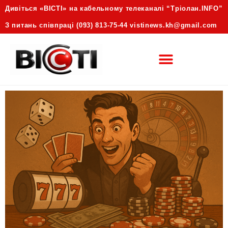
Дивіться «ВІСТІ» на кабельному телеканалі “Трiолан.INFO”
З питань співпраці (093) 813-75-44 vistinews.kh@gmail.com