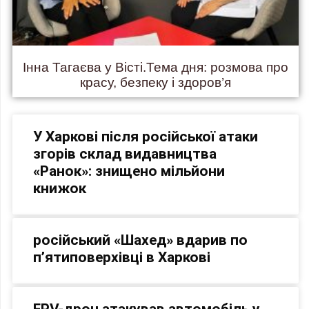
Інна Тагаєва у Вісті.Тема дня: розмова про
красу, безпеку і здоров’я
У Харкові після російської атаки
згорів склад видавництва
«Ранок»: знищено мільйони
книжок
російський «Шахед» вдарив по
п’ятиповерхівці в Харкові
FPV-дрон атакував автомобіль у