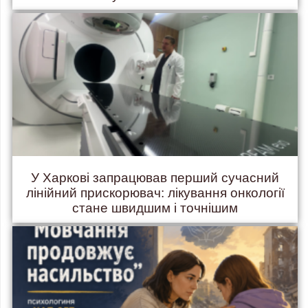
У Харкові запрацював перший сучасний
лінійний прискорювач: лікування онкології
стане швидшим і точнішим