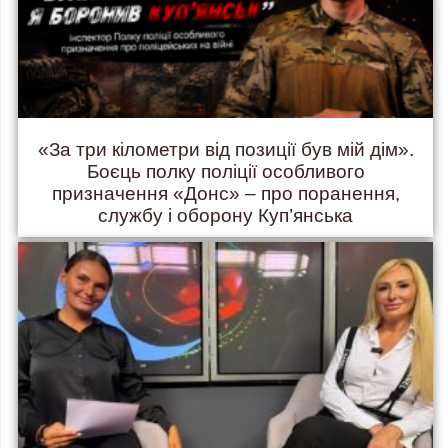
«За три кілометри від позиції був мій дім».
Боєць полку поліції особливого
призначення «Донс» – про поранення,
службу і оборону Куп’янська