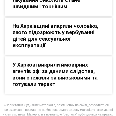
швидшим і точнішим
На Харківщині викрили чоловіка,
якого підозрюють у вербуванні
дітей для сексуальної
експлуатації
У Харкові викрили ймовірних
агентів рф: за даними слідства,
вони стежили за військовими та
готували теракт
Використання будь-яких матеріалів, розміщених на сайті, дозволяється
при вказуванні посилання на безпосередню адресу матеріалу і згадуванні
назви visti.news. Матеріали з позначкою “реклама” публікуються на правах