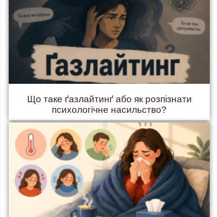
Що таке ґазлайтинґ або як розпізнати
психологічне насильство?