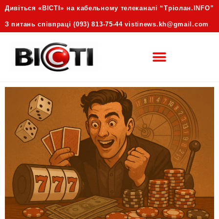
Дивіться «ВІСТІ» на кабельному телеканалі “Трiолан.INFO”
З питань співпраці (093) 813-75-44 vistinews.kh@gmail.com