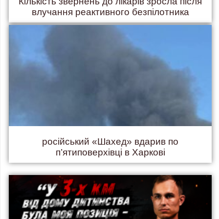
Кількість звернень до лікарів зросла після
влучання реактивного безпілотника
російський «Шахед» вдарив по
п’ятиповерхівці в Харкові