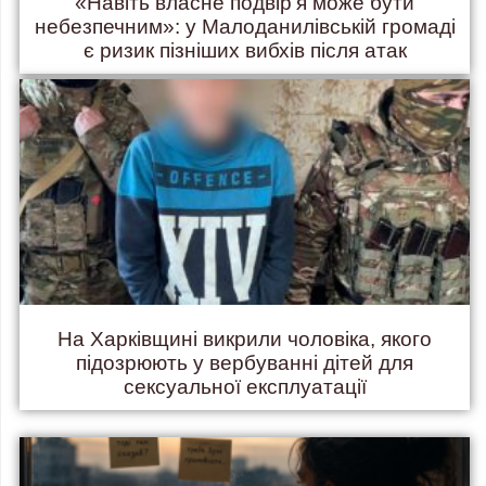
«Навіть власне подвір’я може бути
небезпечним»: у Малоданилівській громаді
є ризик пізніших вибхів після атак
На Харківщині викрили чоловіка, якого
підозрюють у вербуванні дітей для
сексуальної експлуатації