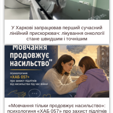
У Харкові запрацював перший сучасний
лінійний прискорювач: лікування онкології
стане швидшим і точнішим
«Мовчання тільки продовжує насильство»:
психологиня «ХАБ 057» про захист підлітків