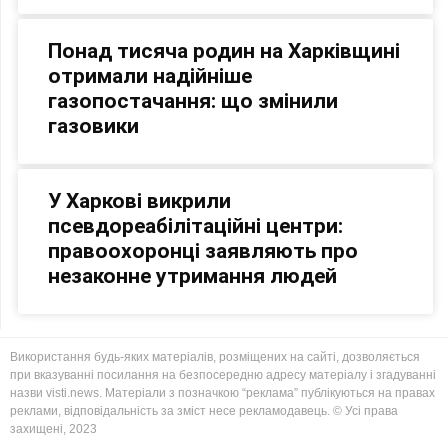
Понад тисяча родин на Харківщині
отримали надійніше
газопостачання: що змінили
газовики
У Харкові викрили
псевдореабілітаційні центри:
правоохоронці заявляють про
незаконне утримання людей
Використання будь-яких матеріалів, розміщених на сайті, дозволяється
при вказуванні посилання на безпосередню адресу матеріалу і згадуванні
назви visti.news. Матеріали з позначкою “реклама” публікуються на правах
реклами, відповідальність за зміст несе рекламодавець. © Усі права
захищені, 2023