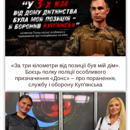
«За три кілометри від позиції був мій дім».
Боєць полку поліції особливого
призначення «Донс» – про поранення,
службу і оборону Куп’янська