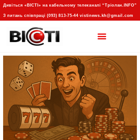
Дивіться «ВІСТІ» на кабельному телеканалі “Трiолан.INFO”
З питань співпраці (093) 813-75-44 vistinews.kh@gmail.com