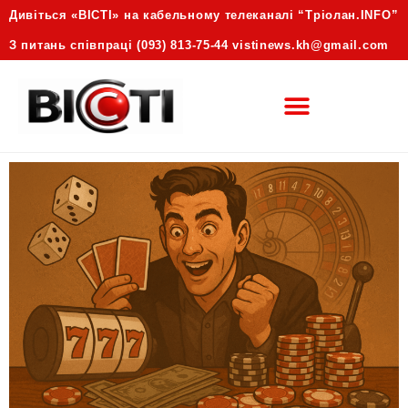
Дивіться «ВІСТІ» на кабельному телеканалі “Трiолан.INFO”
З питань співпраці (093) 813-75-44 vistinews.kh@gmail.com