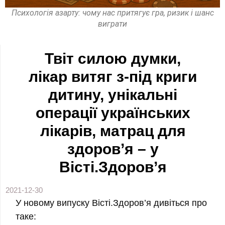
Психологія азарту: чому нас притягує гра, ризик і шанс
виграти
Твіт силою думки,
лікар витяг з-під криги
дитину, унікальні
операції українських
лікарів, матрац для
здоров’я – у
Вісті.Здоров’я
2021-12-30
У новому випуску Вісті.Здоров’я дивіться про
таке: