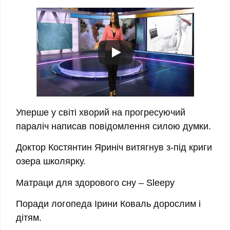
Уперше у світі хворий на прогресуючий
параліч написав повідомлення силою думки.
Доктор Костянтин Яриніч витягнув з-під криги
озера школярку.
Матраци для здорового сну – Sleepy
Поради логопеда Ірини Коваль дорослим і
дітям.