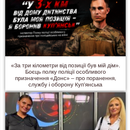
«За три кілометри від позиції був мій дім».
Боєць полку поліції особливого
призначення «Донс» – про поранення,
службу і оборону Куп’янська