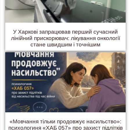
У Харкові запрацював перший сучасний
лінійний прискорювач: лікування онкології
стане швидшим і точнішим
«Мовчання тільки продовжує насильство»:
психологиня «ХАБ 057» про захист підлітків