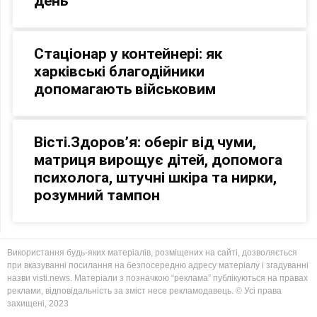
день
Стаціонар у контейнері: як
харківські благодійники
допомагають військовим
Вісті.Здоров’я: оберіг від чуми,
матриця вирощує дітей, допомога
психолога, штучні шкіра та нирки,
розумний тампон
Використання будь-яких матеріалів, розміщених на сайті, дозволяється
при вказуванні посилання на безпосередню адресу матеріалу і згадуванні
назви visti.news. Матеріали з позначкою “реклама” публікуються на правах
реклами, відповідальність за зміст несе рекламодавець. © Усі права
захищені, 2023