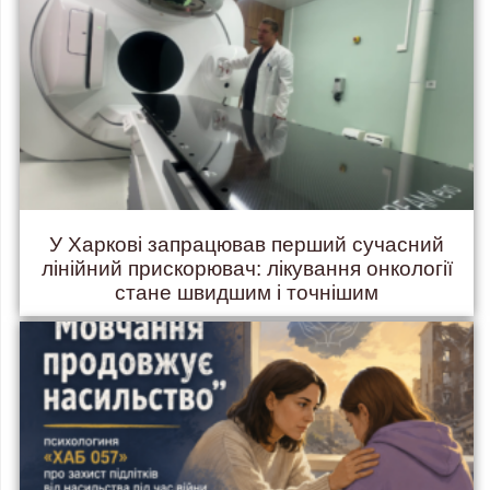
У Харкові запрацював перший сучасний
лінійний прискорювач: лікування онкології
стане швидшим і точнішим