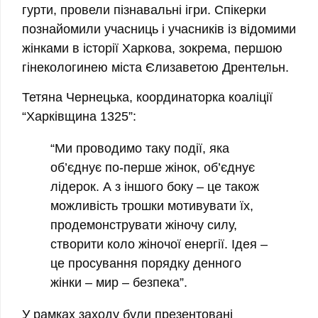
гурти, провели пізнавальні ігри. Спікерки
познайомили учасниць і учасників із відомими
жінками в історії Харкова, зокрема, першою
гінекологинею міста Єлизаветою Дрентельн.
Тетяна Чернецька, координаторка коаліції
“Харківщина 1325”:
“Ми проводимо таку події, яка
об’єднує по-перше жінок, об’єднує
лідерок. А з іншого боку – це також
можливість трошки мотивувати їх,
продемонструвати жіночу силу,
створити коло жіночої енергії. Ідея –
це просування порядку денного
жінки – мир – безпека”.
У рамках заходу були презентовані