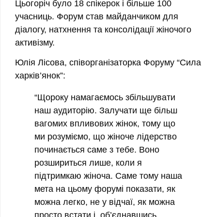
Цьогоріч було 18 спікерок і більше 100
учасниць. Форум став майданчиком для
діалогу, натхнення та консолідації жіночого
активізму.
Юлія Лісова, співорганізаторка Форуму “Сила
харків’янок”:
“Щороку намагаємось збільшувати
наш аудиторію. Залучати ще більш
вагомих впливових жінок, тому що
ми розуміємо, що жіноче лідерство
починається саме з тебе. Воно
розшириться лише, коли я
підтримкаю жіноча. Саме тому наша
мета на цьому форумі показати, як
можна легко, не у відчаї, як можна
просто встати і, об’єднавшись,