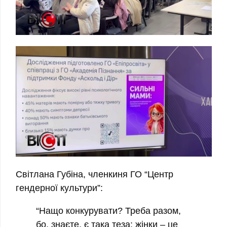
Світлана Губіна, членкиня ГО “Центр
гендерної культури”:
“Нащо конкурувати? Треба разом,
бо, знаєте, є така теза: жінки – це