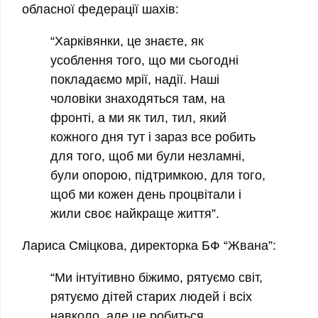
обласної федерації шахів:
“Харківянки, це знаєте, як
усоблення того, що ми сьогодні
покладаємо мрії, надії. Наші
чоловіки знаходяться там, на
фронті, а ми як тил, тил, який
кожного дня тут і зараз все робить
для того, щоб ми були незламні,
були опорою, підтримкою, для того,
щоб ми кожен день процвітали і
жили своє найкраще життя”.
Лариса Сміцкова, директорка БФ “Жвана”:
“Ми інтуітивно біжимо, рятуємо світ,
рятуємо дітей старих людей і всіх
навколо, але це робиться