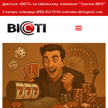
Дивіться «ВІСТІ» на кабельному телеканалі “Трiолан.INFO”
З питань співпраці (093) 813-75-44 vistinews.kh@gmail.com