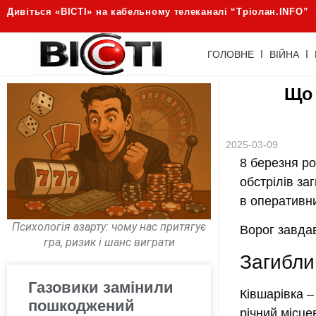
Дивіться «ВІСТІ» на кабельному телеканалі “Трiолан.INFO”
ГОЛОВНЕ
ВІЙНА
Що 
2025-03-09
8 березня р
обстрілів з
в оперативн
Психологія азарту: чому нас притягує
Ворог завдав
гра, ризик і шанс виграти
Загибли
Газовики замінили
Ківшарівка
– 
пошкоджений
річний місце