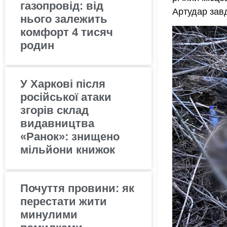
газопровід: від
Артудар завд
нього залежить
комфорт 4 тисяч
родин
У Харкові після
російської атаки
згорів склад
видавництва
«Ранок»: знищено
мільйони книжок
Почуття провини: як
перестати жити
минулими