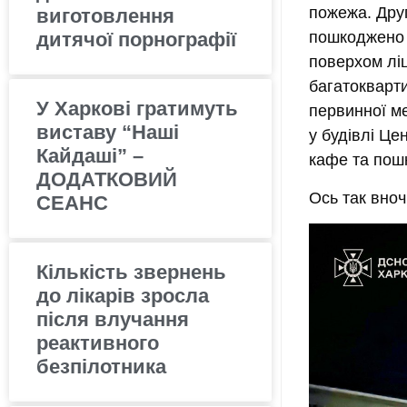
пожежа. Друг
виготовлення
дитячої порнографії
пошкоджено с
поверхом ліц
багатокварт
У Харкові гратимуть
первинної ме
виставу “Наші
у будівлі Це
Кайдаші” –
кафе та пош
ДОДАТКОВИЙ
Ось так вноч
СЕАНС
Кількість звернень
до лікарів зросла
після влучання
реактивного
безпілотника