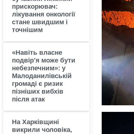
прискорювач:
лікування онкології
стане швидшим і
точнішим
«Навіть власне
подвір’я може бути
небезпечним»: у
Малоданилівській
громаді є ризик
пізніших вибхів
після атак
На Харківщині
викрили чоловіка,