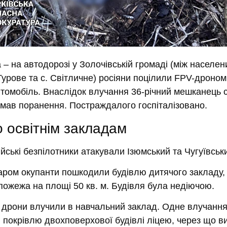
а
– на автодорозі у Золочівській громаді (між населе
Турове та с. Світличне) росіяни поцілили FPV-дроном
втомобіль. Внаслідок влучання 36-річний мешканець
имав поранення. Постраждалого госпіталізовано.
о освітнім закладам
ійські безпілотники атакували Ізюмський та Чугуївськ
аром окупанти пошкодили будівлю дитячого закладу,
пожежа на площі 50 кв. м. Будівля була недіючою.
 дрони влучили в навчальний заклад. Одне влучанн
 покрівлю двохповерхової будівлі ліцею, через що в