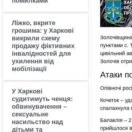
помилками
Ліжко, вкрите
грошима: у Харкові
викрили схему
Золочівщин
продажу фіктивних
пунктами с. 
інвалідностей для
цивільний а
ухилення від
Золочів отр
мобілізації
Атаки п
Опівночі рос
У Харкові
судитимуть ченця:
Кочеток
– уд
обвинувачення –
спалахнула 
сексуальне
Балаклія
– 2
насильство над
прийшлося в
дітьми та