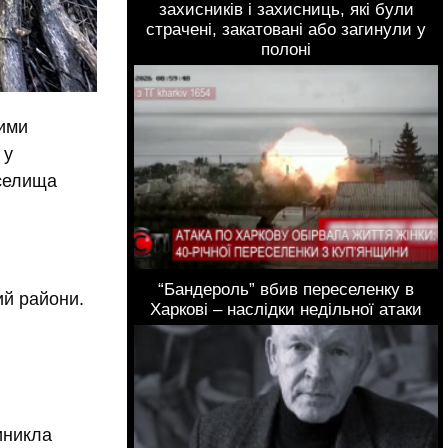
захисників і захисниць, які були
страчені, закатовані або загинули у
полоні
ними
 у
 селища
“Бандероль” вбив переселенку в
ий райони.
Харкові – наслідки недільної атаки
я
иникла