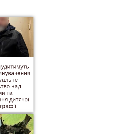
 судитимуть
винувачення
суальне
ство над
ми та
ння дитячої
графії