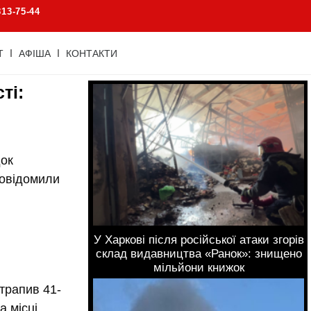
813-75-44
Т
АФІША
КОНТАКТИ
ті:
док
повідомили
.
У Харкові після російської атаки згорів
склад видавництва «Ранок»: знищено
мільйони книжок
отрапив 41-
 місці.