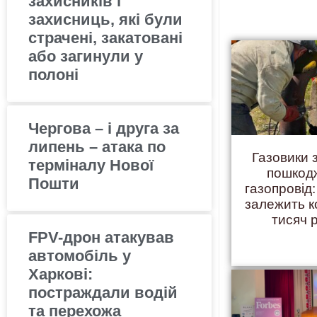
захисників і
захисниць, які були
страчені, закатовані
або загинули у
полоні
Чергова – і друга за
липень – атака по
Газовики 
терміналу Нової
пошкод
Пошти
газопровід:
залежить 
тисяч 
FPV-дрон атакував
автомобіль у
Харкові:
постраждали водій
та перехожа