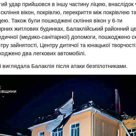
ий удар прийшовся в іншу частину ліцею, внаслідок 
кління вікон, покрівлю, перекриття між покрівлею та
ею. Також були пошкоджені скління вікон у 6-ти
ирних житлових будинках, Балаклійський районний ц
дичної (медико-санітарної) допомоги, пошкоджено ск
нтру зайнятості, Центру дитячої та юнацької творчості
коджено два легкових автомобілі.
і виглядала Балаклія після атаки безпілотниками.