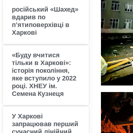
російський «Шахед»
вдарив по
п’ятиповерхівці в
Харкові
«Буду вчитися
тільки в Харкові»:
історія покоління,
яке вступило у 2022
році. ХНЕУ ім.
Семена Кузнеця
У Харкові
запрацював перший
сучасний лінійний