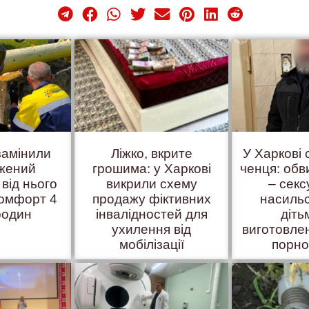
замінили
Ліжко, вкрите
У Харкові
жений
грошима: у Харкові
ченця: об
 від нього
викрили схему
– сек
комфорт 4
продажу фіктивних
насиль
родин
інвалідностей для
діть
ухилення від
виготовле
мобілізації
порно