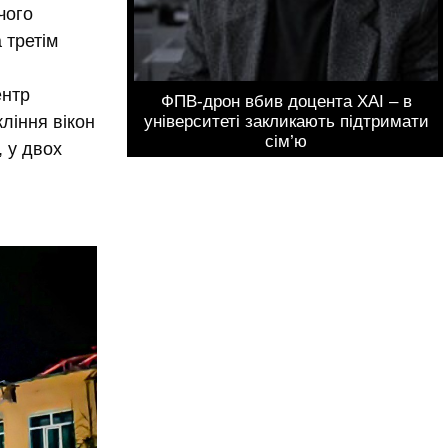
чого
 третім
ентр
ФПВ-дрон вбив доцента ХАІ – в
університеті закликають підтримати
ління вікон
сім’ю
, у двох