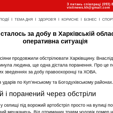
З питань співпраці (093) 
vistinews.kh@gmail.com
ПОДІЇ
ТЕМА ДНЯ
ЗДОРОВ’Я
КОРИСНЕ
БІЗНЕС
СПОР
сталось за добу в Харківській облас
оперативна ситуація
осіяни продовжили обстрілювати Харківщину. Внаслі
агинула людина, ще одна дістала поранення. Про це 
их зведеннях за добу правоохоронці та ХОВА.
 ударів по Куп’янському та Богодухівському районах
й і поранений через обстріли
у селищі під ворожий артобстріл просто на вулиці п
вий мешканець. Від отриманих травм чоловік помер на