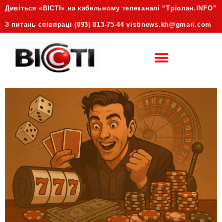
Дивіться «ВІСТІ» на кабельному телеканалі “Трiолан.INFO”
З питань співпраці (093) 813-75-44 vistinews.kh@gmail.com