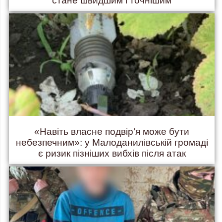
стане швидшим і точнішим
«Навіть власне подвір’я може бути
небезпечним»: у Малоданилівській громаді
є ризик пізніших вибхів після атак