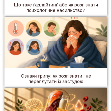
Що таке ґазлайтинґ або як розпізнати
психологічне насильство?
Ознаки грипу: як розпізнати і не
переплутати із застудою