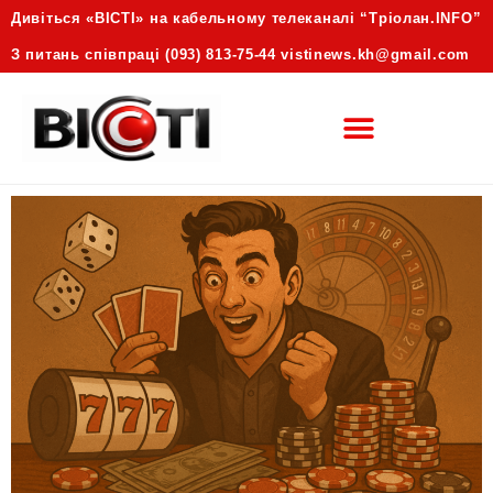
Дивіться «ВІСТІ» на кабельному телеканалі “Трiолан.INFO”
З питань співпраці (093) 813-75-44 vistinews.kh@gmail.com