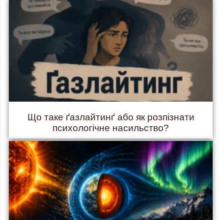
Що таке ґазлайтинґ або як розпізнати
психологічне насильство?