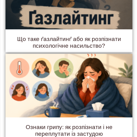
Що таке ґазлайтинґ або як розпізнати
психологічне насильство?
Ознаки грипу: як розпізнати і не
переплутати із застудою