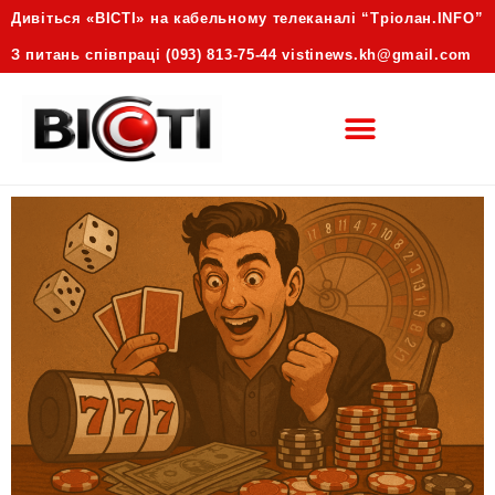
Дивіться «ВІСТІ» на кабельному телеканалі “Трiолан.INFO”
З питань співпраці (093) 813-75-44 vistinews.kh@gmail.com