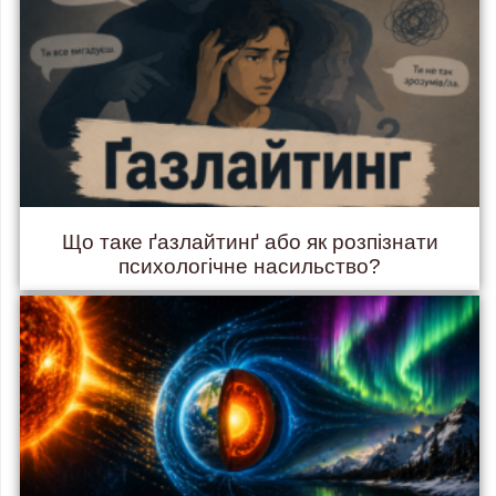
Що таке ґазлайтинґ або як розпізнати
психологічне насильство?