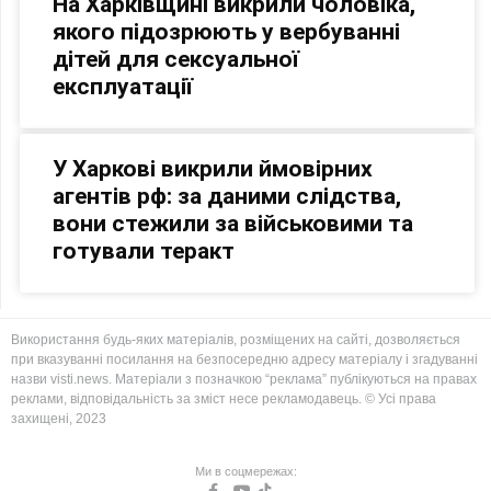
На Харківщині викрили чоловіка,
якого підозрюють у вербуванні
дітей для сексуальної
експлуатації
У Харкові викрили ймовірних
агентів рф: за даними слідства,
вони стежили за військовими та
готували теракт
Використання будь-яких матеріалів, розміщених на сайті, дозволяється
при вказуванні посилання на безпосередню адресу матеріалу і згадуванні
назви visti.news. Матеріали з позначкою “реклама” публікуються на правах
реклами, відповідальність за зміст несе рекламодавець. © Усі права
захищені, 2023
Ми в соцмережах: