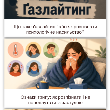
Що таке ґазлайтинґ або як розпізнати
психологічне насильство?
Ознаки грипу: як розпізнати і не
переплутати із застудою