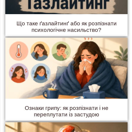
Що таке ґазлайтинґ або як розпізнати
психологічне насильство?
Ознаки грипу: як розпізнати і не
переплутати із застудою