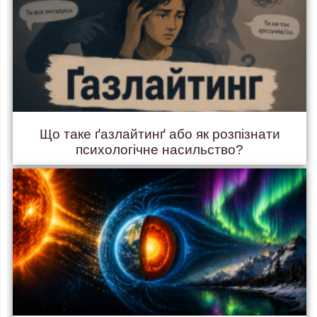
Що таке ґазлайтинґ або як розпізнати
психологічне насильство?