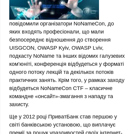
повідомили організатори NoNameCon, до
яких входять професіонали, що мали
безпосереднє відношення до створення
UISGCON, OWASP Kyiv, OWASP Lviv,
подкасту NoName та інших відомих галузевих
ком’юніті, конференція відбудеться у форматі
одного потоку лекцій та декількох потоків
практичних занять. Крім того, у рамках заходу
відбудеться NoNameCon CTF – класичне
командне «онсайт»-змагання з нападу та
захисту.
Ще у 2012 році ПриватБанк став першою у
світі банківською установою, що виплачує
премії за пошук уразливостей своїх інтернет-