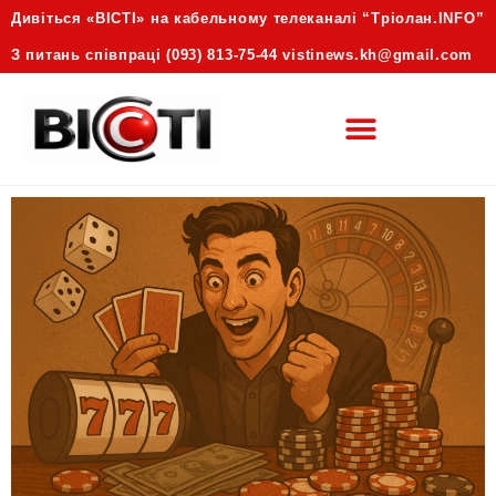
Дивіться «ВІСТІ» на кабельному телеканалі “Трiолан.INFO”
З питань співпраці (093) 813-75-44 vistinews.kh@gmail.com