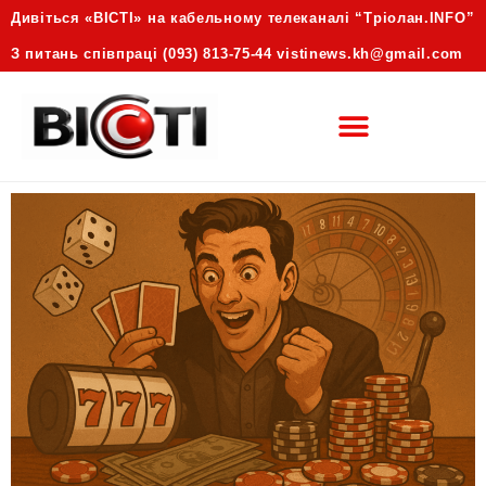
Дивіться «ВІСТІ» на кабельному телеканалі “Трiолан.INFO”
З питань співпраці (093) 813-75-44 vistinews.kh@gmail.com