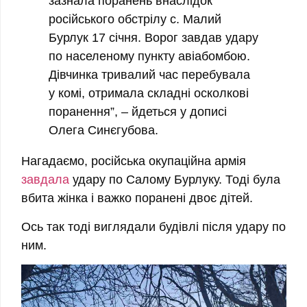
зазнала поранень внаслідок
російського обстрілу с. Малий
Бурлук 17 січня. Ворог завдав удару
по населеному пункту авіабомбою.
Дівчинка тривалий час перебувала
у комі, отримала складні осколкові
поранення”, – йдеться у дописі
Олега Синєгубова.
Нагадаємо, російська окупаційна армія
завдала
удару по Салому Бурлуку. Тоді була
вбита жінка і важко поранені двоє дітей.
Ось так тоді виглядали будівлі після удару по
ним.