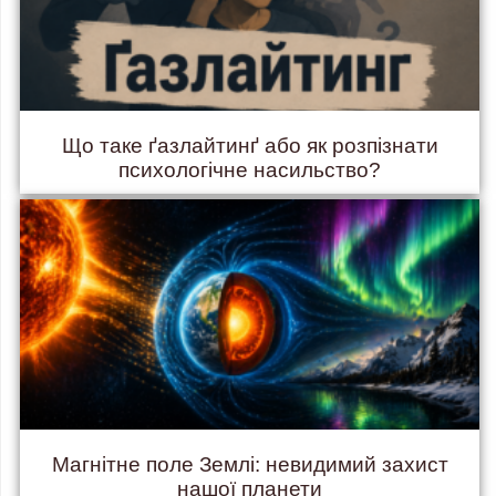
Що таке ґазлайтинґ або як розпізнати
психологічне насильство?
Магнітне поле Землі: невидимий захист
нашої планети