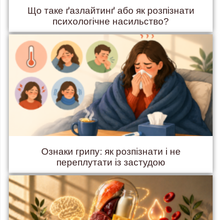
Що таке ґазлайтинґ або як розпізнати
психологічне насильство?
Ознаки грипу: як розпізнати і не
переплутати із застудою