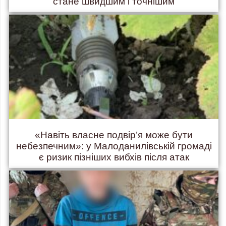
стане швидшим і точнішим
«Навіть власне подвір’я може бути
небезпечним»: у Малоданилівській громаді
є ризик пізніших вибхів після атак