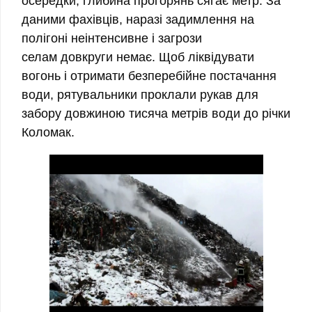
осередки, глибина прогорянь сягає метр. За
даними фахівців, наразі задимлення на
полігоні неінтенсивне і загрози
селам довкруги немає. Щоб ліквідувати
вогонь і отримати безперебійне постачання
води, рятувальники проклали рукав для
забору довжиною тисяча метрів води до річки
Коломак.