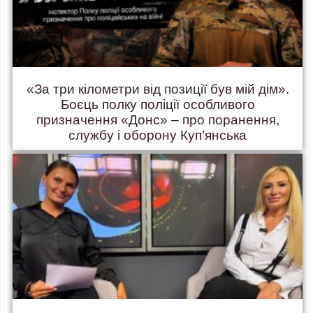
«За три кілометри від позиції був мій дім».
Боєць полку поліції особливого
призначення «Донс» – про поранення,
службу і оборону Куп’янська