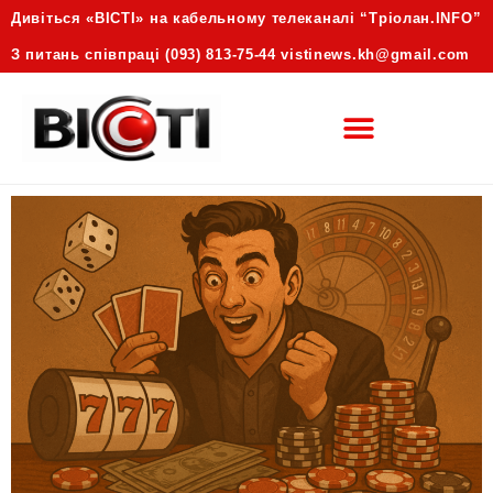
Дивіться «ВІСТІ» на кабельному телеканалі “Трiолан.INFO”
З питань співпраці (093) 813-75-44 vistinews.kh@gmail.com