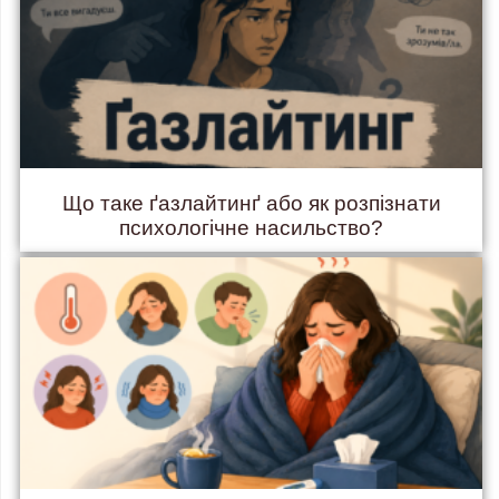
Що таке ґазлайтинґ або як розпізнати
психологічне насильство?