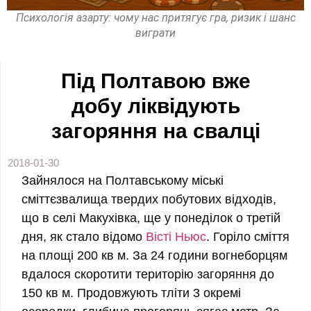
Психологія азарту: чому нас притягує гра, ризик і шанс
виграти
Під Полтавою вже
добу ліквідують
загоряння на свалці
2018-01-30
Зайнялося на Полтавському міські
сміттєзвалища твердих побутових відходів,
що в селі Макухівка, ще у понеділок о третій
дня, як стало відомо
Вісті Ньюс
. Горіло сміття
на площі 200
кв
м. За 24 години вогнеборцям
вдалося скоротити територію загоряння до
150
кв
м. Продовжують тліти 3 окремі