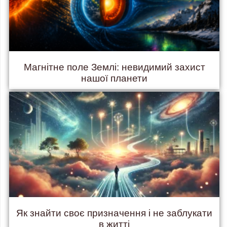
Магнітне поле Землі: невидимий захист
нашої планети
Як знайти своє призначення і не заблукати
в житті