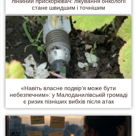
лінійний прискорювач: лікування онкології
стане швидшим і точнішим
«Навіть власне подвір’я може бути
небезпечним»: у Малоданилівській громаді
є ризик пізніших вибхів після атак