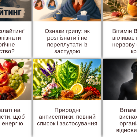
азлайтинґ
Ознаки грипу: як
Вітамін B
зпізнати
розпізнати і не
впливає 
огічне
переплутати із
нервову 
ство?
застудою
к
агаті на
Природні
Вітам
їсти, щоб
антисептики: повний
висна
 енергію
список і застосування
органі
віднов