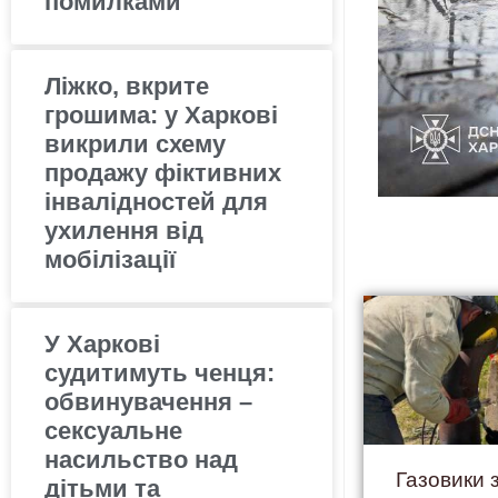
помилками
Ліжко, вкрите
грошима: у Харкові
викрили схему
продажу фіктивних
інвалідностей для
ухилення від
мобілізації
У Харкові
судитимуть ченця:
обвинувачення –
сексуальне
насильство над
Газовики 
дітьми та