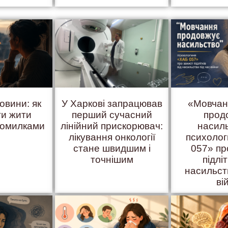
овини: як
У Харкові запрацював
«Мовчан
ти жити
перший сучасний
прод
помилками
лінійний прискорювач:
насил
лікування онкології
психоло
стане швидшим і
057» пр
точнішим
підліт
насильст
ві