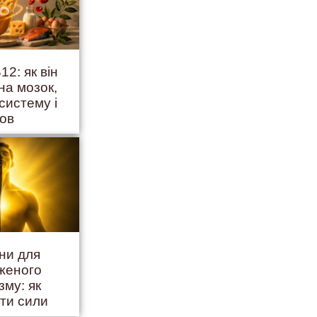
12: як він
на мозок,
систему і
ров
іни для
женого
зму: як
ити сили