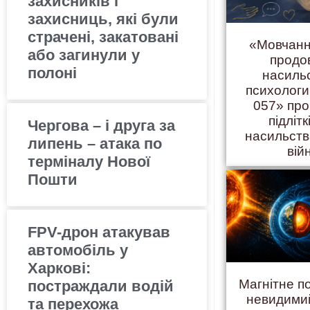
захисників і
захисниць, які були
страчені, закатовані
«Мовчанн
або загинули у
продо
полоні
насиль
психолог
057» про
підлітк
Чергова – і друга за
насильств
липень – атака по
вій
терміналу Нової
Пошти
FPV-дрон атакував
автомобіль у
Харкові:
Магнітне п
постраждали водій
невидими
та перехожа