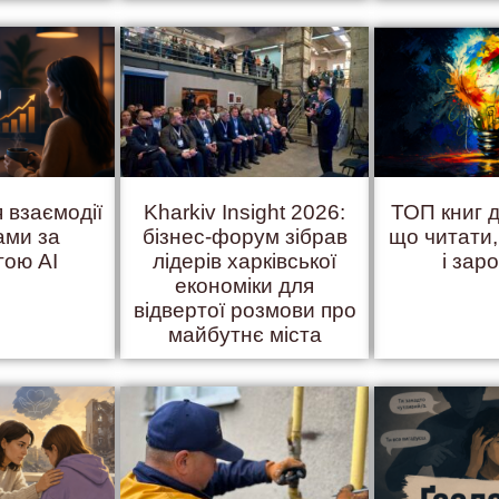
 взаємодії
Kharkiv Insight 2026:
ТОП книг д
ами за
бізнес-форум зібрав
що читати
гою AI
лідерів харківської
і зар
економіки для
відвертої розмови про
майбутнє міста