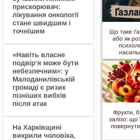
прискорювач:
лікування онкології
стане швидшим і
точнішим
Що таке ґ
або як ро
психол
насиль
«Навіть власне
подвір’я може бути
небезпечним»: у
Малоданилівській
громаді є ризик
пізніших вибхів
після атак
Фрукти, б
залізо: що 
повернути
На Харківщині
викрили чоловіка,