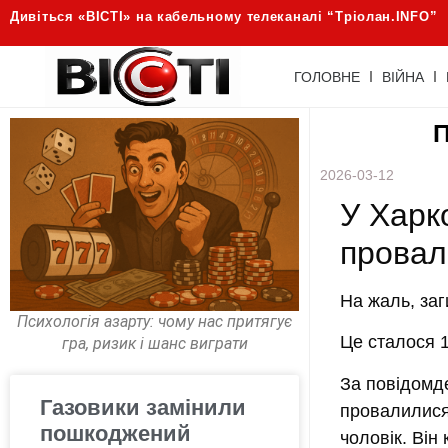
Дивіться «ВІСТІ» на кабельному телеканалі “Трiолан.INFO”
ГОЛОВНЕ
ВІЙНА
П
2026-03-12
У Харко
провал
На жаль, заг
Психологія азарту: чому нас притягує
Це сталося 1
гра, ризик і шанс виграти
За повідомд
Газовики замінили
провалилися 
пошкоджений
чоловік. Він 