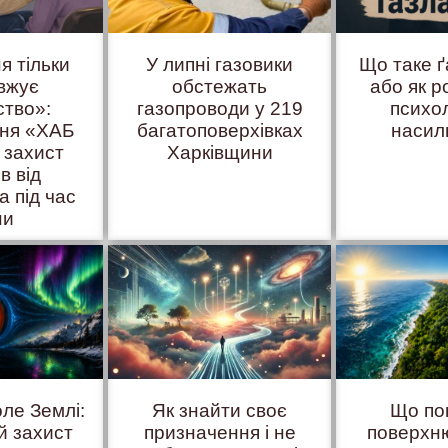
я тільки
У липні газовики
Що таке 
вжує
обстежать
або як р
ство»:
газопроводи у 219
психо
иня «ХАБ
багатоповерхівках
насил
 захист
Харківщини
ів від
а під час
ни
оле Землі:
Як знайти своє
Що по
й захист
призначення і не
поверхню