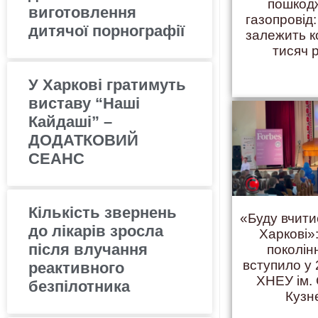
пошкод
виготовлення
газопровід:
дитячої порнографії
залежить 
тисяч 
У Харкові гратимуть
виставу “Наші
Кайдаші” –
ДОДАТКОВИЙ
СЕАНС
Кількість звернень
«Буду вчити
до лікарів зросла
Харкові»:
після влучання
поколінн
вступило у 
реактивного
ХНЕУ ім.
безпілотника
Кузн