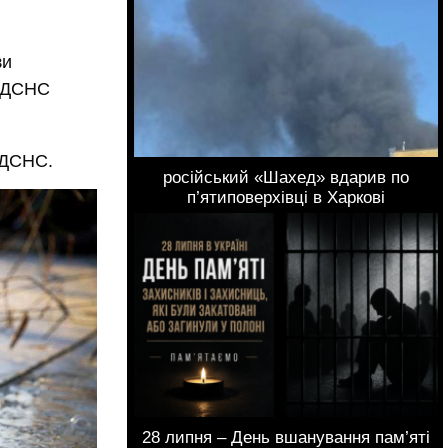
зи
у ДСНС
 ДСНС.
російський «Шахед» вдарив по
п’ятиповерхівці в Харкові
28 липня – День вшанування пам’яті