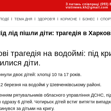
З питань співпраці (093) 
vistinews.kh@gmail.com
ПОДІЇ
ТЕМА ДНЯ
ЗДОРОВ’Я
КОРИСНЕ
БІЗНЕС
СПОР
ід лід пішли діти: трагедія в Харков
ві трагедія на водоймі: під кр
илися діти.
инули двоє дітей: хлопці 10 та 17 років.
2 березня на водоймі у Шевченківському районі.
енням рятувальників обласного управління ДСНС, під
одразу 6 дітей. Чотирьох дітей встиг витягти випад
кинувся за дітьми на кригу.