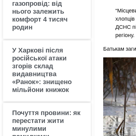
газопровід: від
нього залежить
“Місцев
комфорт 4 тисяч
хлопців
родин
ДСНС пі
регіону.
Батькам заг
У Харкові після
російської атаки
згорів склад
видавництва
«Ранок»: знищено
мільйони книжок
Почуття провини: як
перестати жити
минулими