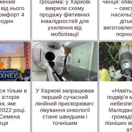
жений
грошима: у Харкові
ченця: об
 від нього
викрили схему
– сек
комфорт 4
продажу фіктивних
насиль
родин
інвалідностей для
діть
ухилення від
виготовле
мобілізації
порно
ся тільки в
У Харкові запрацював
«Навіт
 історія
перший сучасний
подвір’я
я, яке
лінійний прискорювач:
небезпе
2022 році.
лікування онкології
Малодан
 Семена
стане швидшим і
громаді
еця
точнішим
пізніших в
а