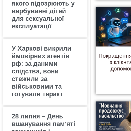
якого підозрюють у
вербуванні дітей
для сексуальної
експлуатації
У Харкові викрили
ймовірних агентів
Покращення
з клієнт
рф: за даними
допомо
слідства, вони
стежили за
військовими та
готували теракт
28 липня – День
вшанування пам’яті