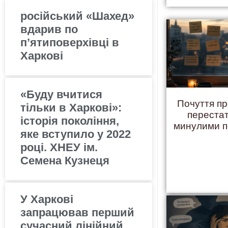
російський «Шахед»
вдарив по
п’ятиповерхівці в
Харкові
«Буду вчитися
Почуття пр
тільки в Харкові»:
переста
історія покоління,
минулими 
яке вступило у 2022
році. ХНЕУ ім.
Семена Кузнеця
У Харкові
запрацював перший
сучасний лінійний