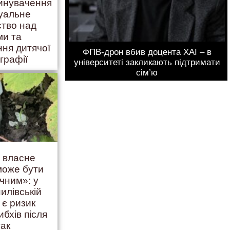
винувачення
суальне
ство над
ми та
ння дитячої
ФПВ-дрон вбив доцента ХАІ – в
графії
університеті закликають підтримати
сім’ю
ь власне
 може бути
чним»: у
илівській
 є ризик
ибхів після
так