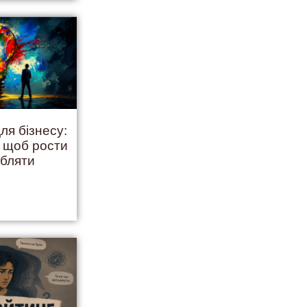
ля бізнесу:
, щоб рости
обляти