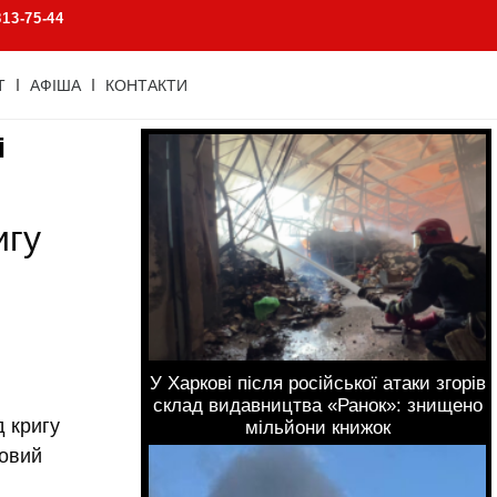
813-75-44
Т
АФІША
КОНТАКТИ
і
игу
У Харкові після російської атаки згорів
склад видавництва «Ранок»: знищено
 кригу
мільйони книжок
ковий