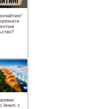
ґазлайтинґ
озпізнати
логічне
ьство?
криває
 Землі: з