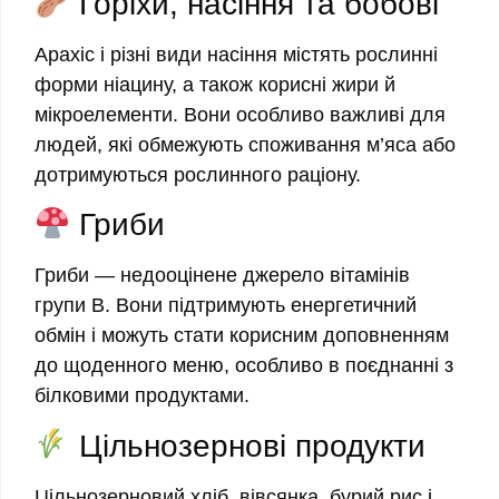
Горіхи, насіння та бобові
Арахіс і різні види насіння містять рослинні
форми ніацину, а також корисні жири й
мікроелементи. Вони особливо важливі для
людей, які обмежують споживання м’яса або
дотримуються рослинного раціону.
Гриби
Гриби — недооцінене джерело вітамінів
групи B. Вони підтримують енергетичний
обмін і можуть стати корисним доповненням
до щоденного меню, особливо в поєднанні з
білковими продуктами.
Цільнозернові продукти
Цільнозерновий хліб, вівсянка, бурий рис і