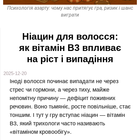
Психологія азарту: чому нас притягує гра, ризик і шанс
виграти
Ніацин для волосся:
як вітамін B3 впливає
на ріст і випадіння
2025-12-20
Іноді волосся починає випадати не через
стрес чи гормони, а через тиху, майже
непомітну причину — дефіцит поживних
речовин. Воно тьмяніє, росте повільніше, стає
тоншим. І тут у гру вступає ніацин — вітамін
B3, який трихологи часто називають
«вітаміном кровообігу».