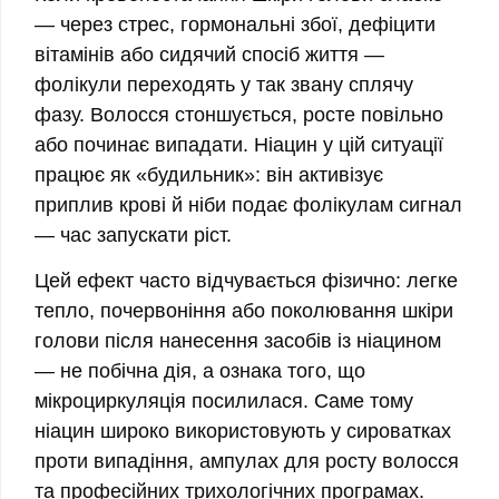
— через стрес, гормональні збої, дефіцити
вітамінів або сидячий спосіб життя —
фолікули переходять у так звану сплячу
фазу. Волосся стоншується, росте повільно
або починає випадати. Ніацин у цій ситуації
працює як «будильник»: він активізує
приплив крові й ніби подає фолікулам сигнал
— час запускати ріст.
Цей ефект часто відчувається фізично: легке
тепло, почервоніння або поколювання шкіри
голови після нанесення засобів із ніацином
— не побічна дія, а ознака того, що
мікроциркуляція посилилася. Саме тому
ніацин широко використовують у сироватках
проти випадіння, ампулах для росту волосся
та професійних трихологічних програмах.