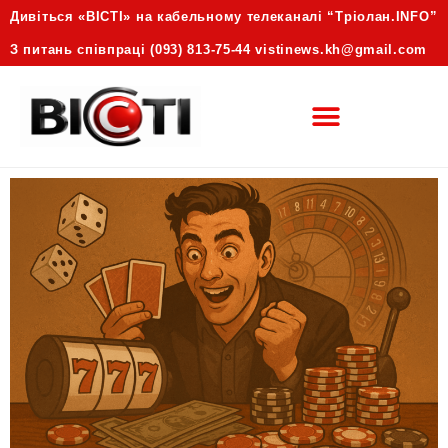
Дивіться «ВІСТІ» на кабельному телеканалі “Трiолан.INFO”
З питань співпраці (093) 813-75-44 vistinews.kh@gmail.com