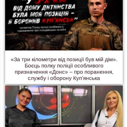
«За три кілометри від позиції був мій дім».
Боєць полку поліції особливого
призначення «Донс» – про поранення,
службу і оборону Куп’янська