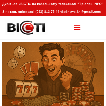
Дивіться «ВІСТІ» на кабельному телеканалі “Трiолан.INFO”
З питань співпраці (093) 813-75-44 vistinews.kh@gmail.com