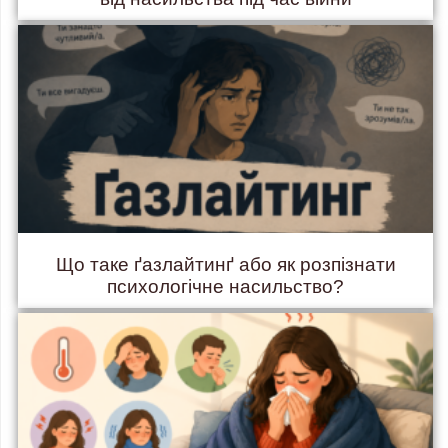
Що таке ґазлайтинґ або як розпізнати
психологічне насильство?