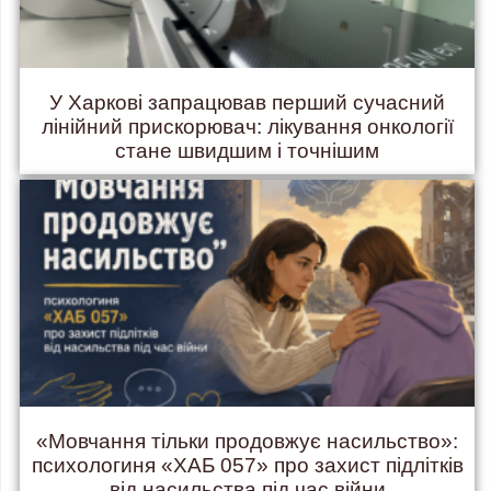
У Харкові запрацював перший сучасний
лінійний прискорювач: лікування онкології
стане швидшим і точнішим
«Мовчання тільки продовжує насильство»:
психологиня «ХАБ 057» про захист підлітків
від насильства під час війни