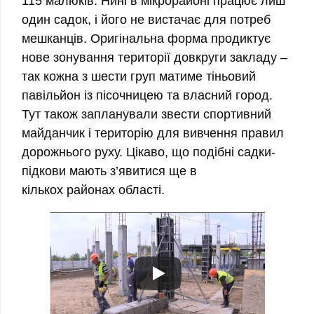
115 малюків. Нині в мікрорайоні працює лиш
один садок, і його не вистачає для потреб
мешканців. Оригінальна форма продиктує
нове зонування території довкруги закладу –
так кожна з шести груп матиме тіньовий
павільйон із пісочницею та власний город.
Тут також запланували звести спортивний
майданчик і територію для вивчення правил
дорожнього руху. Цікаво, що подібні садки-
підкови мають з’явитися ще в
кількох районах області.