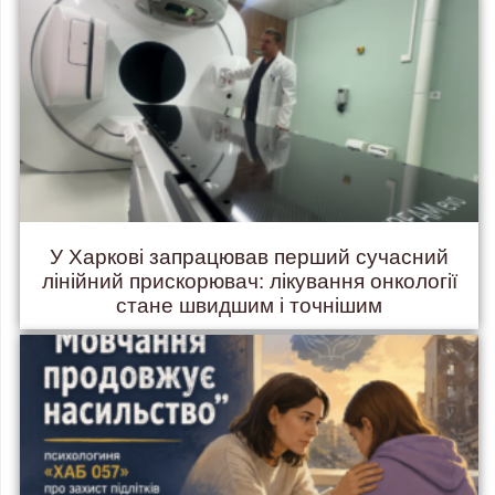
У Харкові запрацював перший сучасний
лінійний прискорювач: лікування онкології
стане швидшим і точнішим