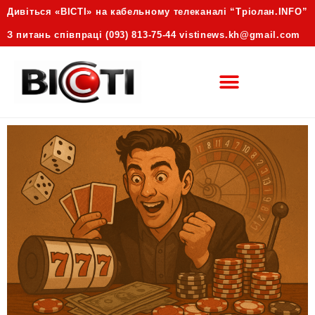
Дивіться «ВІСТІ» на кабельному телеканалі “Трiолан.INFO”
З питань співпраці (093) 813-75-44 vistinews.kh@gmail.com