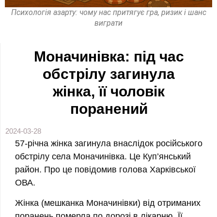
Психологія азарту: чому нас притягує гра, ризик і шанс
виграти
Моначинівка: під час
обстрілу загинула
жінка, її чоловік
поранений
2024-03-28
57-річна жінка загинула внаслідок російського
обстрілу села Моначинівка. Це Куп’янський
район. Про це повідомив голова Харківської
ОВА.
Жінка (мешканка Моначинівки) від отриманих
поранень померла по дорозі в лікарню. Її