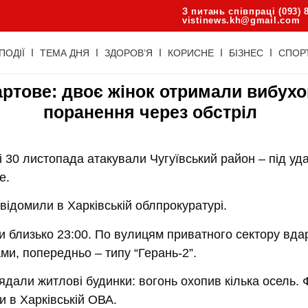
З питань співпраці (093) 
vistinews.kh@gmail.com
ПОДІЇ
ТЕМА ДНЯ
ЗДОРОВ’Я
КОРИСНЕ
БІЗНЕС
СПОР
ртове: двоє жінок отримали вибухо
поранення через обстріл
і 30 листопада атакували Чугуївський район – під уд
е.
відомили в Харківській облпрокуратурі.
и близько 23:00. По вулицям приватного сектору вда
ми, попередньо – типу “Герань-2”.
ядали житлові будинки: вогонь охопив кілька осель. 
 в Харківській ОВА.