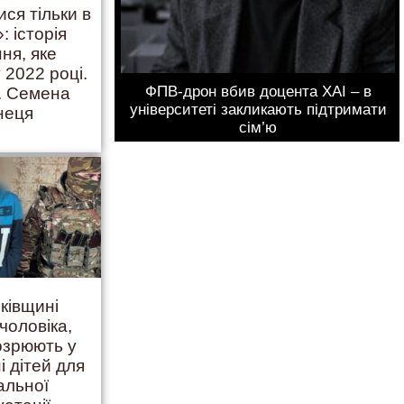
ися тільки в
: історія
ння, яке
 2022 році.
ФПВ-дрон вбив доцента ХАІ – в
. Семена
університеті закликають підтримати
неця
сім’ю
ківщині
чоловіка,
дозрюють у
і дітей для
альної