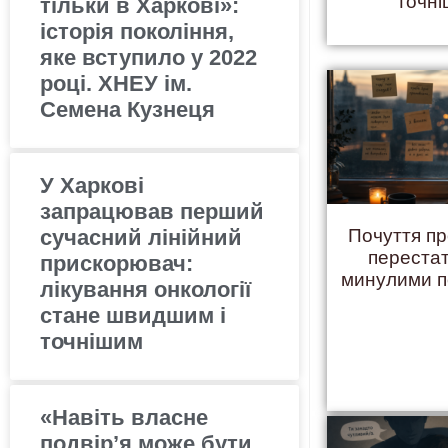
точн
тільки в Харкові»:
історія покоління,
яке вступило у 2022
році. ХНЕУ ім.
Семена Кузнеця
У Харкові
запрацював перший
сучасний лінійний
Почуття пр
переста
прискорювач:
минулими 
лікування онкології
стане швидшим і
точнішим
«Навіть власне
подвір’я може бути