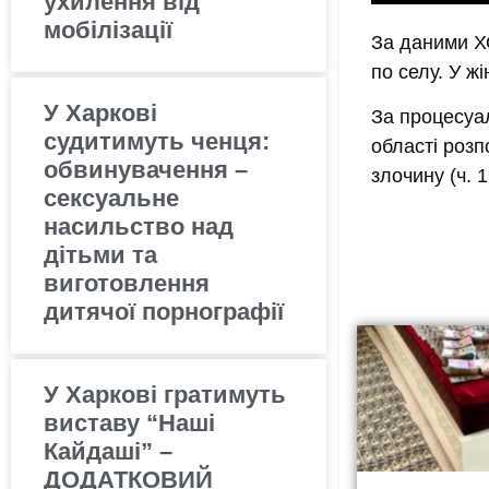
ухилення від
мобілізації
За даними 
по селу. У ж
У Харкові
За процесуал
судитимуть ченця:
області роз
обвинувачення –
злочину (ч. 1
сексуальне
насильство над
дітьми та
виготовлення
дитячої порнографії
У Харкові гратимуть
виставу “Наші
Кайдаші” –
ДОДАТКОВИЙ