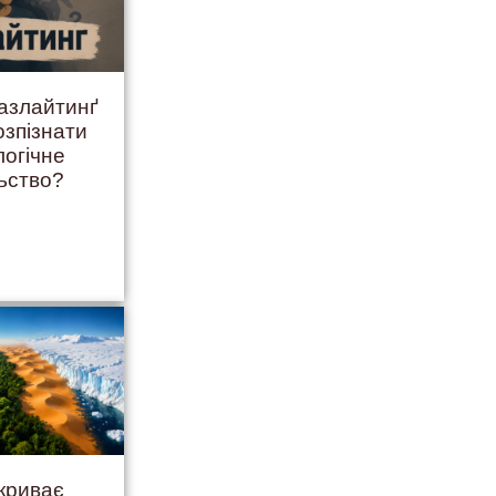
ґазлайтинґ
озпізнати
логічне
ьство?
криває