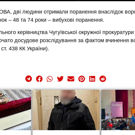
ХОВА,
дві людини отримали поранення
внаслідок вор
інок – 48 та 74 роки – вибухові поранення.
ьного керівництва Чугуївської окружної прокуратури 
почато досудове розслідування за фактом вчинення в
 ст. 438 КК України).