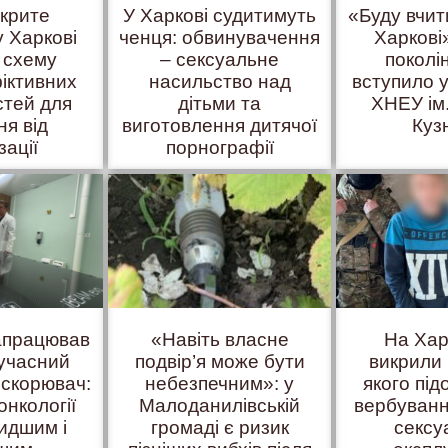
вкрите
У Харкові судитимуть
«Буду вчит
у Харкові
ченця: обвинувачення
Харкові»
 схему
– сексуальне
поколі
іктивних
насильство над
вступило у
стей для
дітьми та
ХНЕУ ім
ня від
виготовлення дитячої
Куз
зації
порнографії
запрацював
«Навіть власне
На Хар
учасний
подвір’я може бути
викрили 
искорювач:
небезпечним»: у
якого пі
онкології
Малоданилівській
вербуванн
идшим і
громаді є ризик
сексу