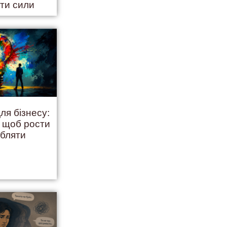
ити сили
ля бізнесу:
, щоб рости
обляти