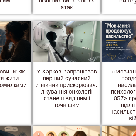
ішим
пізніших вибхів після
експл
атак
овини: як
У Харкові запрацював
«Мовчан
ти жити
перший сучасний
прод
помилками
лінійний прискорювач:
насил
лікування онкології
психоло
стане швидшим і
057» пр
точнішим
підліт
насильст
ві