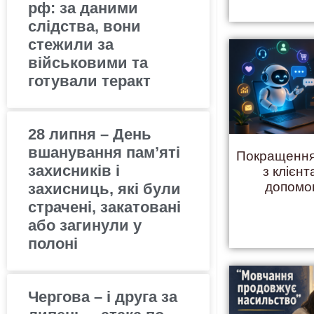
рф: за даними
слідства, вони
стежили за
військовими та
готували теракт
28 липня – День
вшанування пам’яті
Покращення
захисників і
з клієнт
допомо
захисниць, які були
страчені, закатовані
або загинули у
полоні
Чергова – і друга за