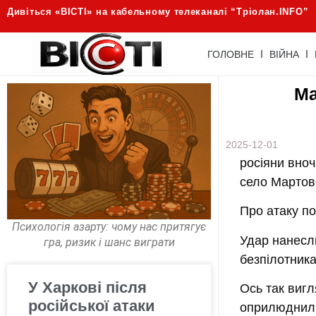
Дивіться «ВІСТІ» на кабельному телеканалі “Трiолан.INFO”
ГОЛОВНЕ
ВІЙНА
Ма
2025-12-01
росіяни вноч
село Мартов
Про атаку по
Психологія азарту: чому нас притягує
Удар нанесл
гра, ризик і шанс виграти
безпілотника
У Харкові після
Ось так вигл
російської атаки
оприлюднили