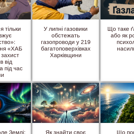
я тільки
У липні газовики
Що таке 
вжує
обстежать
або як р
ство»:
газопроводи у 219
психо
иня «ХАБ
багатоповерхівках
насил
 захист
Харківщини
ів від
а під час
ни
оле Землі:
Як знайти своє
Що по