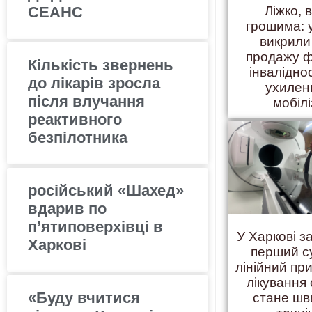
СЕАНС
Ліжко, 
грошима: 
викрили
продажу ф
Кількість звернень
інвалідно
до лікарів зросла
ухилен
після влучання
мобілі
реактивного
безпілотника
російський «Шахед»
вдарив по
п’ятиповерхівці в
У Харкові 
Харкові
перший с
лінійний пр
лікування 
«Буду вчитися
стане шв