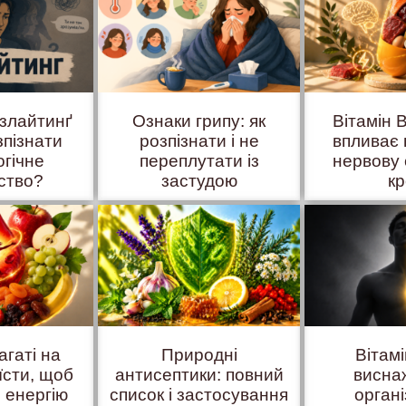
азлайтинґ
Ознаки грипу: як
Вітамін B
зпізнати
розпізнати і не
впливає 
огічне
переплутати із
нервову 
ство?
застудою
к
агаті на
Природні
Вітам
їсти, щоб
антисептики: повний
висна
 енергію
список і застосування
органі