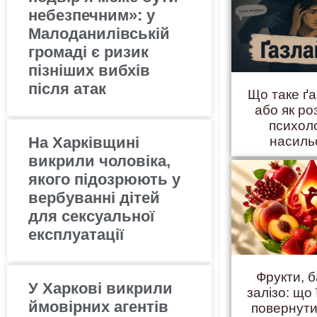
небезпечним»: у
Малоданилівській
громаді є ризик
пізніших вибхів
після атак
Що таке ґ
або як ро
психол
На Харківщині
насиль
викрили чоловіка,
якого підозрюють у
вербуванні дітей
для сексуальної
експлуатації
Фрукти, б
У Харкові викрили
залізо: що 
ймовірних агентів
повернути