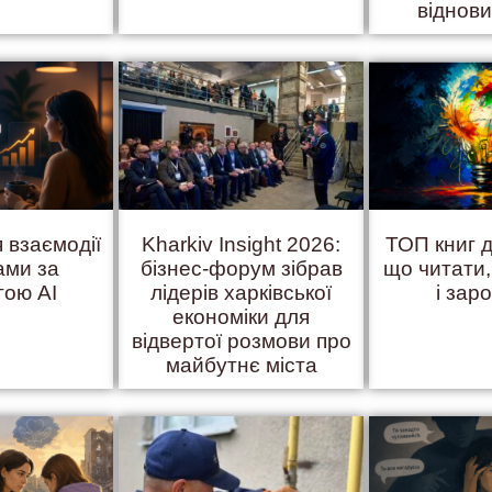
віднов
 взаємодії
Kharkiv Insight 2026:
ТОП книг д
ами за
бізнес-форум зібрав
що читати
гою AI
лідерів харківської
і зар
економіки для
відвертої розмови про
майбутнє міста