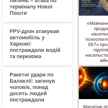
липень – атака по
терміналу Нової
Пошти
«Мовчанн
продо
FPV-дрон атакував
насиль
автомобіль у
психолог
Харкові:
057» про
постраждали водій
підлітк
насильств
та перехожа
вій
Ракетні удари по
Балаклії: загинув
чоловік, понад
десять людей
постраждали
Магнітне п