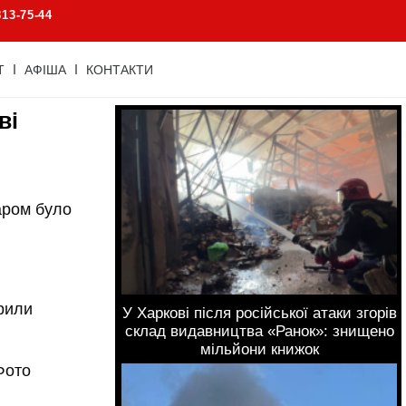
813-75-44
Т
АФІША
КОНТАКТИ
ві
аром було
рили
У Харкові після російської атаки згорів
склад видавництва «Ранок»: знищено
мільйони книжок
Фото