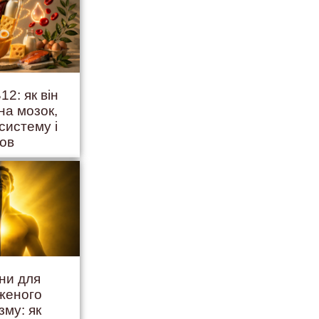
12: як він
на мозок,
систему і
ров
іни для
женого
зму: як