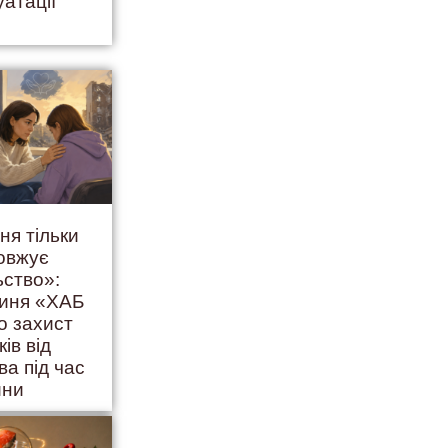
уатації
ня тільки
овжує
ьство»:
гиня «ХАБ
о захист
ків від
ва під час
йни