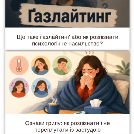
Що таке ґазлайтинґ або як розпізнати
психологічне насильство?
Ознаки грипу: як розпізнати і не
переплутати із застудою