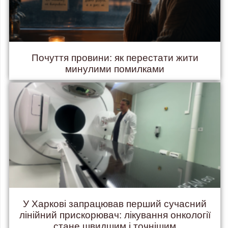
Почуття провини: як перестати жити
минулими помилками
У Харкові запрацював перший сучасний
лінійний прискорювач: лікування онкології
стане швидшим і точнішим