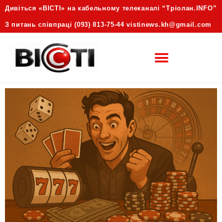
Дивіться «ВІСТІ» на кабельному телеканалі “Трiолан.INFO”
З питань співпраці (093) 813-75-44 vistinews.kh@gmail.com