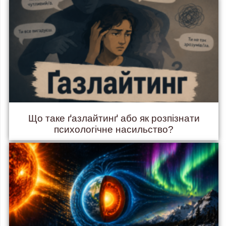
Що таке ґазлайтинґ або як розпізнати
психологічне насильство?