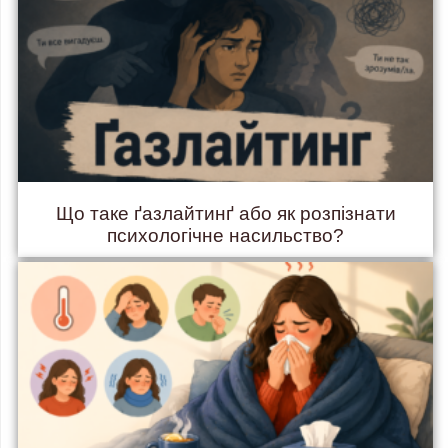
Що таке ґазлайтинґ або як розпізнати
психологічне насильство?