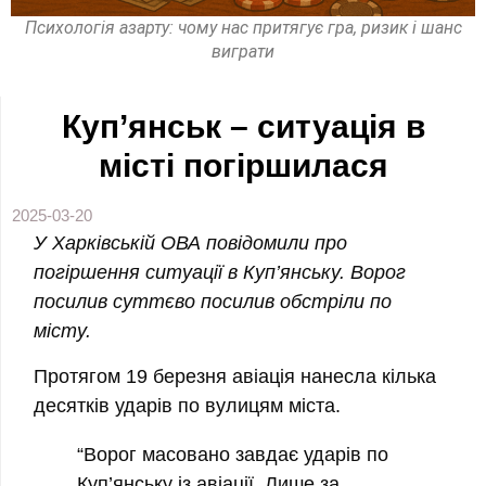
Психологія азарту: чому нас притягує гра, ризик і шанс
виграти
Куп’янськ – ситуація в
місті погіршилася
2025-03-20
У Харківській ОВА повідомили про
погіршення ситуації в Куп’янську. Ворог
посилив суттєво посилив обстріли по
місту.
Протягом 19 березня авіація нанесла кілька
десятків ударів по вулицям міста.
“Ворог масовано завдає ударів по
Куп’янську із авіації. Лише за