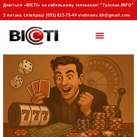
Дивіться «ВІСТІ» на кабельному телеканалі “Трiолан.INFO”
З питань співпраці (093) 813-75-44 vistinews.kh@gmail.com