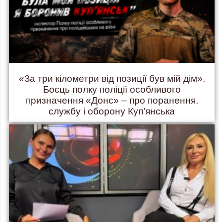
«За три кілометри від позиції був мій дім».
Боєць полку поліції особливого
призначення «Донс» – про поранення,
службу і оборону Куп’янська