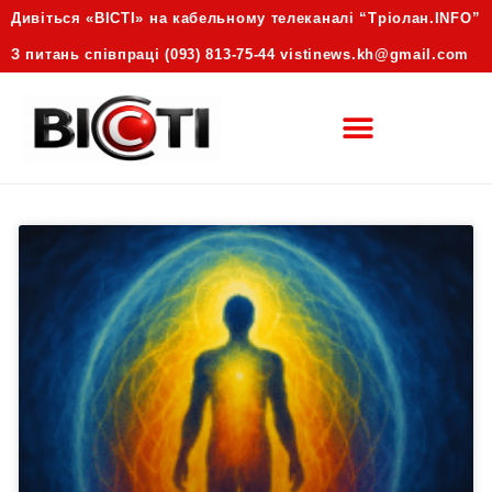
Дивіться «ВІСТІ» на кабельному телеканалі “Трiолан.INFO”
З питань співпраці (093) 813-75-44 vistinews.kh@gmail.com