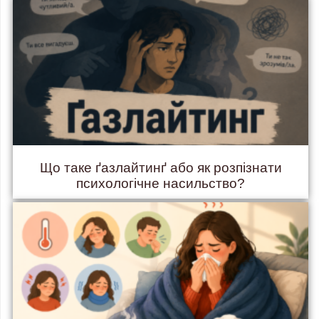
Що таке ґазлайтинґ або як розпізнати
психологічне насильство?