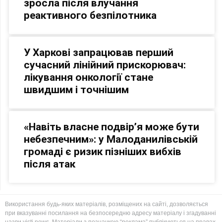
зросла після влучання
реактивного безпілотника
У Харкові запрацював перший
сучасний лінійний прискорювач:
лікування онкології стане
швидшим і точнішим
«Навіть власне подвір’я може бути
небезпечним»: у Малоданилівській
громаді є ризик пізніших вибхів
після атак
Використання будь-яких матеріалів, розміщених на сайті, дозволяється
при вказуванні посилання на безпосередню адресу матеріалу і згадуванні
назви visti.news. Матеріали з позначкою “реклама” публікуються на правах