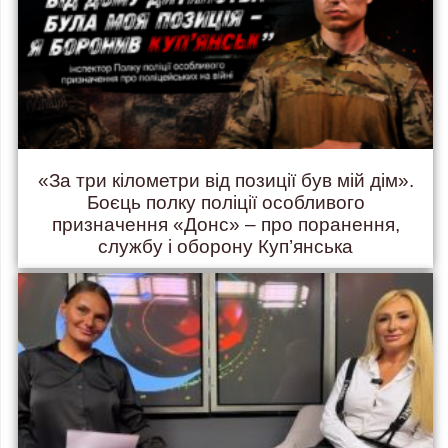
«За три кілометри від позиції був мій дім».
Боєць полку поліції особливого
призначення «Донс» – про поранення,
службу і оборону Куп’янська