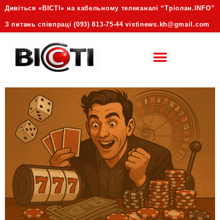
Дивіться «ВІСТІ» на кабельному телеканалі “Трiолан.INFO”
З питань співпраці (093) 813-75-44 vistinews.kh@gmail.com