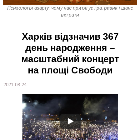
Психологія азарту: чому нас притягує гра, ризик і шанс
виграти
Харків відзначив 367
день народження –
масштабний концерт
на площі Свободи
2021-08-24