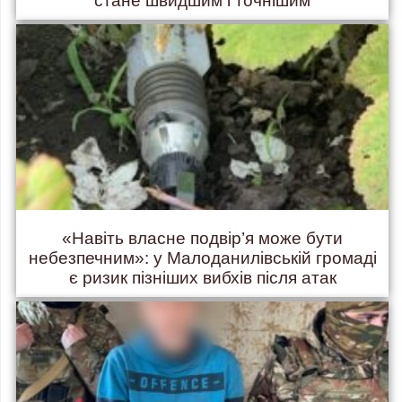
стане швидшим і точнішим
«Навіть власне подвір’я може бути
небезпечним»: у Малоданилівській громаді
є ризик пізніших вибхів після атак