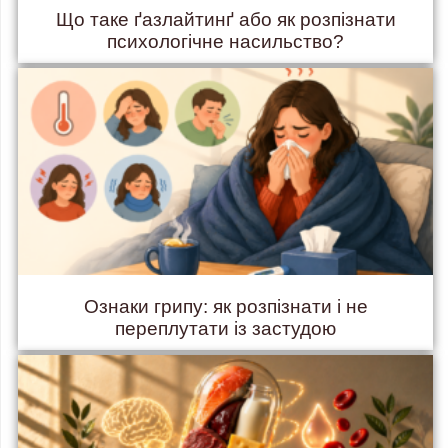
Що таке ґазлайтинґ або як розпізнати
психологічне насильство?
Ознаки грипу: як розпізнати і не
переплутати із застудою