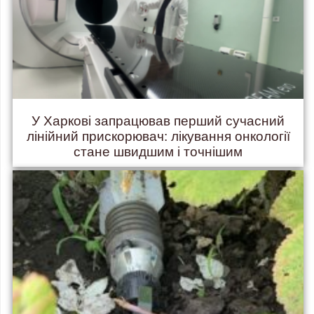
У Харкові запрацював перший сучасний
лінійний прискорювач: лікування онкології
стане швидшим і точнішим