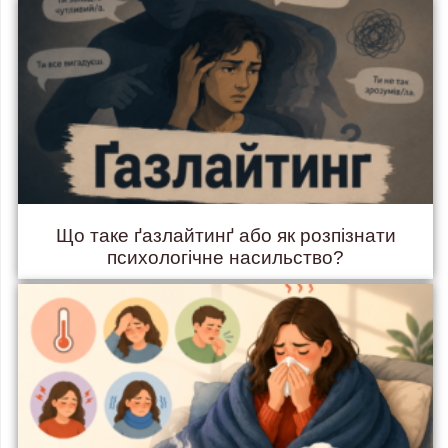
Що таке ґазлайтинґ або як розпізнати
психологічне насильство?