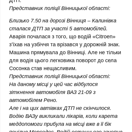
ДТП.
Представник поліції Вінницької області:
Близько 7.50 на дорозі Вінниця – Калинівка
сталася ДТП за участі 5 автомобілей.
Аварія почалася з того, що водій «Citroen»
з’їхав на узбіччя та врізався у дорожній знак.
Машина прямувала до Вінниці. Але не тільки
для водія цього легковика поворот до села
Сосонка став нещасливим.
Представник поліції Вінницької області:
На даному місці у цей час відбулося
зіткнення автомобіля ВАЗ 21-09 з
автомобілем Рено.
Але і на цих автівках ДТП не скінчилося.
Водію ВАЗу викликали лікарів, коли карета
меддопомоги прибула на місці вже в її бік
поцілив Мерседес. Водій останнього зачепив