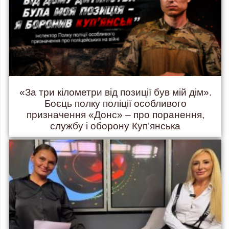
«За три кілометри від позиції був мій дім».
Боєць полку поліції особливого
призначення «Донс» – про поранення,
службу і оборону Куп’янська