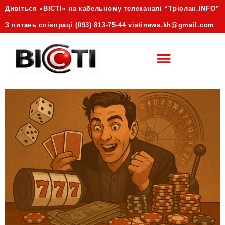
Дивіться «ВІСТІ» на кабельному телеканалі “Трiолан.INFO”
З питань співпраці (093) 813-75-44 vistinews.kh@gmail.com