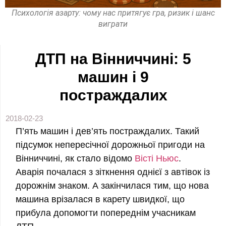
Психологія азарту: чому нас притягує гра, ризик і шанс
виграти
ДТП на Вінниччині: 5
машин і 9
постраждалих
2018-02-23
П’ять машин і дев’ять постраждалих. Такий
підсумок непересічної дорожньої пригоди на
Вінниччині, як стало відомо
Вісті Ньюс
.
Аварія почалася з зіткнення однієї з автівок із
дорожнім знаком. А закінчилася тим, що нова
машина врізалася в карету швидкої, що
прибула допомогти попереднім учасникам