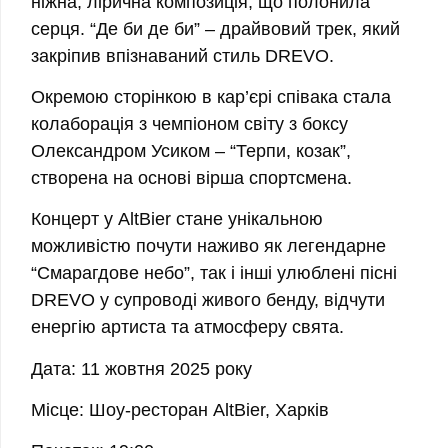
ніжна, лірична композиція, що полонила
серця. “Де би де би” – драйвовий трек, який
закріпив впізнаваний стиль DREVO.
Окремою сторінкою в кар’єрі співака стала
колаборація з чемпіоном світу з боксу
Олександром Усиком – “Терпи, козак”,
створена на основі вірша спортсмена.
Концерт у AltBier стане унікальною
можливістю почути наживо як легендарне
“Смарагдове небо”, так і інші улюблені пісні
DREVO у супроводі живого бенду, відчути
енергію артиста та атмосферу свята.
Дата: 11 жовтня 2025 року
Місце: Шоу-ресторан AltBier, Харків