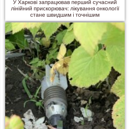
У Харкові запрацював перший сучасний
лінійний прискорювач: лікування онкології
стане швидшим і точнішим