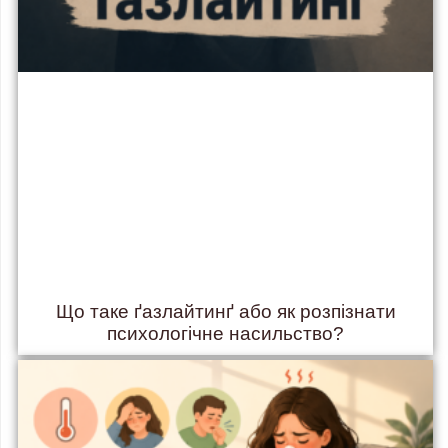
Що таке ґазлайтинґ або як розпізнати
психологічне насильство?