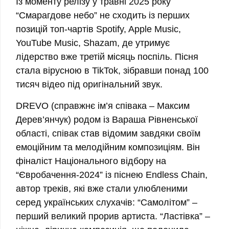
Із моменту релізу у травні 2025 року
“Смарагдове небо” не сходить із перших
позицій топ-чартів Spotify, Apple Music,
YouTube Music, Shazam, де утримує
лідерство вже третій місяць поспіль. Пісня
стала вірусною в TikTok, зібравши понад 100
тисяч відео під оригінальний звук.
DREVO (справжнє ім’я співака – Максим
Дерев’янчук) родом із Вараша Рівненської
області, співак став відомим завдяки своїм
емоційним та мелодійним композиціям. Він
фіналіст Національного відбору на
“Євробачення-2024” із піснею Endless Chain,
автор треків, які вже стали улюбленими
серед українських слухачів: “Самолітом” –
перший великий прорив артиста. “Ластівка” –