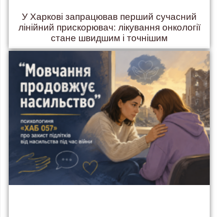
У Харкові запрацював перший сучасний
лінійний прискорювач: лікування онкології
стане швидшим і точнішим