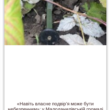
«Навіть власне подвір’я може бути
небезпечним»: у Малоданилівській громаді