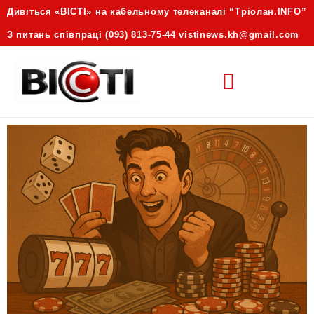
Дивіться «ВІСТІ» на кабельному телеканалі “Трiолан.INFO”
З питань співпраці (093) 813-75-44 vistinews.kh@gmail.com