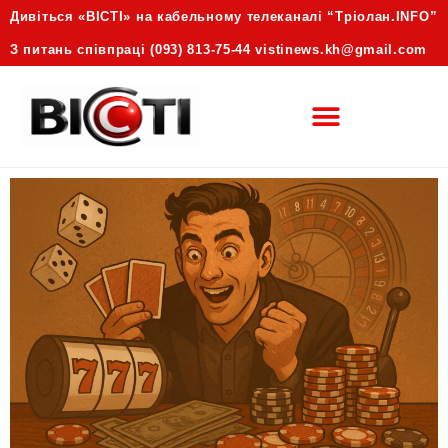
Дивіться «ВІСТІ» на кабельному телеканалі “Трiолан.INFO”
З питань співпраці (093) 813-75-44 vistinews.kh@gmail.com