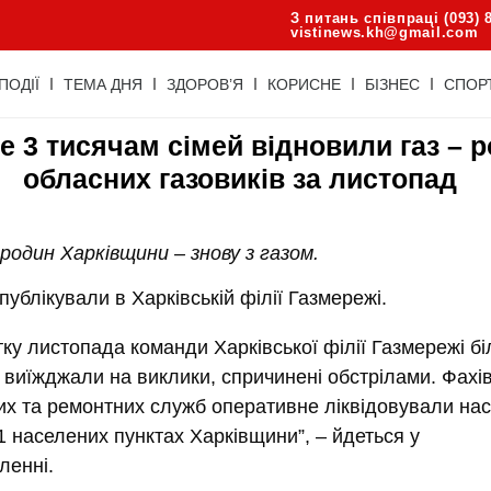
З питань співпраці (093) 
vistinews.kh@gmail.com
ПОДІЇ
ТЕМА ДНЯ
ЗДОРОВ’Я
КОРИСНЕ
БІЗНЕС
СПОР
е 3 тисячам сімей відновили газ – 
обласних газовиків за листопад
родин Харківщини – знову з газом.
публікували в Харківській філії Газмережі.
атку листопада команди Харківської філії Газмережі б
в виїжджали на виклики, спричинені обстрілами. Фахів
их та ремонтних служб оперативне ліквідовували нас
11 населених пунктах Харківщини”, – йдеться у
ленні.