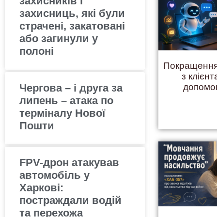
захисників і
захисниць, які були
страчені, закатовані
або загинули у
полоні
Покращення
з клієнт
допомо
Чергова – і друга за
липень – атака по
терміналу Нової
Пошти
FPV-дрон атакував
автомобіль у
Харкові:
постраждали водій
та перехожа