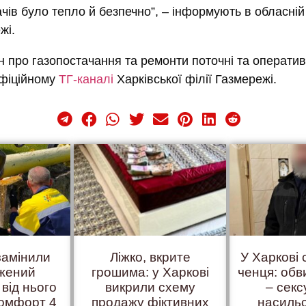
чів було тепло й безпечно”, – інформують в обласній 
жі.
 про газопостачання та ремонти поточні та оператив
офіційному
ТГ-каналі
Харківської філії Газмережі.
замінили
Ліжко, вкрите
У Харкові
жений
грошима: у Харкові
ченця: об
 від нього
викрили схему
– сек
комфорт 4
продажу фіктивних
насиль