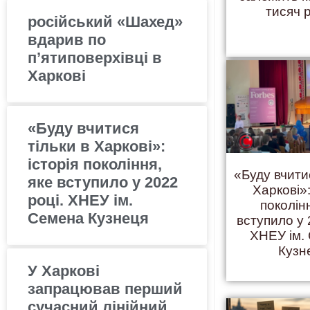
тисяч 
російський «Шахед»
вдарив по
п’ятиповерхівці в
Харкові
«Буду вчитися
тільки в Харкові»:
історія покоління,
«Буду вчити
яке вступило у 2022
Харкові»:
році. ХНЕУ ім.
поколінн
Семена Кузнеця
вступило у 
ХНЕУ ім.
Кузн
У Харкові
запрацював перший
сучасний лінійний