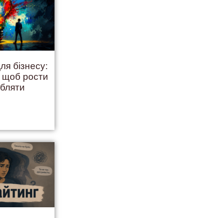
ля бізнесу:
, щоб рости
обляти