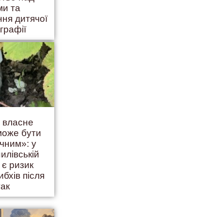
ми та
ння дитячої
графії
ь власне
 може бути
чним»: у
илівській
 є ризик
ибхів після
так