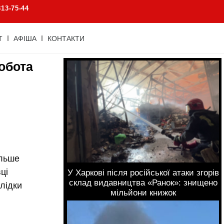
813-75-44
Т
АФІША
КОНТАКТИ
робота
ільше
ці
У Харкові після російської атаки згорів
склад видавництва «Ранок»: знищено
лідки
мільйони книжок