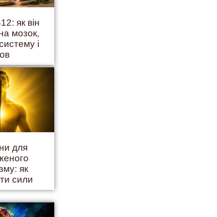
12: як він
на мозок,
систему і
ров
іни для
женого
зму: як
ити сили