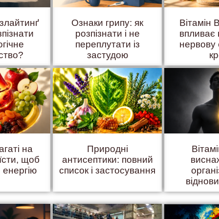
азлайтинґ
Ознаки грипу: як
Вітамін B
зпізнати
розпізнати і не
впливає 
огічне
переплутати із
нервову 
ство?
застудою
к
агаті на
Природні
Вітам
їсти, щоб
антисептики: повний
висна
 енергію
список і застосування
органі
віднов