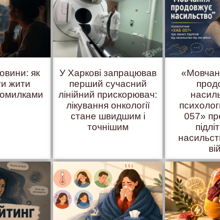
овини: як
У Харкові запрацював
«Мовчан
ти жити
перший сучасний
прод
помилками
лінійний прискорювач:
насил
лікування онкології
психоло
стане швидшим і
057» пр
точнішим
підліт
насильст
ві