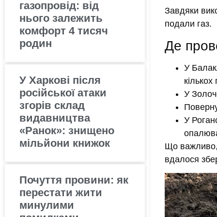
газопровід: від
Завдяки вик
нього залежить
подали газ.
комфорт 4 тисяч
родин
Де пров
У Балак
У Харкові після
кількох
російської атаки
У Золоч
згорів склад
Поверну
видавництва
У Роган
«Ранок»: знищено
опалюва
мільйони книжок
Що важливо,
вдалося збе
Почуття провини: як
перестати жити
минулими