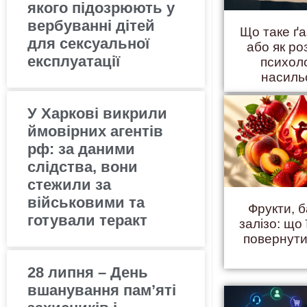
якого підозрюють у
вербуванні дітей
Що таке ґ
для сексуальної
або як ро
експлуатації
психол
насиль
У Харкові викрили
ймовірних агентів
рф: за даними
слідства, вони
стежили за
військовими та
Фрукти, б
готували теракт
залізо: що 
повернути
28 липня – День
вшанування пам’яті