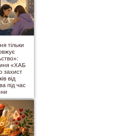
ня тільки
овжує
ьство»:
гиня «ХАБ
о захист
ків від
ва під час
йни