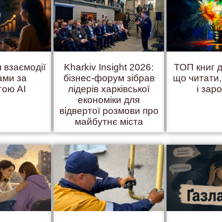
 взаємодії
Kharkiv Insight 2026:
ТОП книг д
ами за
бізнес-форум зібрав
що читати
гою AI
лідерів харківської
і зар
економіки для
відвертої розмови про
майбутнє міста