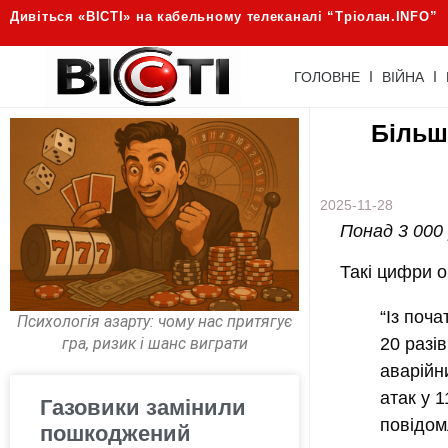
Дивіться «ВІСТІ» на кабельному телеканалі “Трiолан.INFO”
ГОЛОВНЕ
ВІЙНА
Більш
2025-11-28
Понад 3 000 
Такі цифри о
“Із поч
Психологія азарту: чому нас притягує
гра, ризик і шанс виграти
20 разі
аварійн
атак у 
Газовики замінили
повідом
пошкоджений