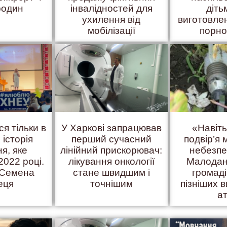
родин
інвалідностей для
діть
ухилення від
виготовле
мобілізації
порно
ся тільки в
У Харкові запрацював
«Навіт
 історія
перший сучасний
подвір’я
я, яке
лінійний прискорювач:
небезпе
2022 році.
лікування онкології
Малодан
 Семена
стане швидшим і
громаді
еця
точнішим
пізніших в
а