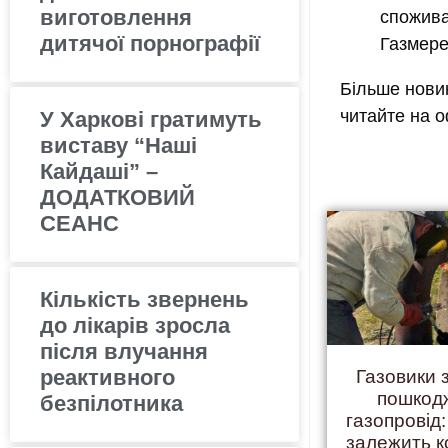
виготовлення
спожива
дитячої порнографії
Газмере
Більше новин
читайте на 
У Харкові гратимуть
виставу “Наші
Кайдаші” –
ДОДАТКОВИЙ
СЕАНС
Кількість звернень
до лікарів зросла
після влучання
реактивного
Газовики 
пошкод
безпілотника
газопровід:
залежить 