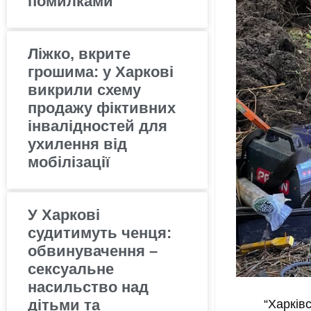
помилками
Ліжко, вкрите
грошима: у Харкові
викрили схему
продажу фіктивних
інвалідностей для
ухилення від
мобілізації
У Харкові
судитимуть ченця:
обвинувачення –
сексуальне
насильство над
дітьми та
“Харків