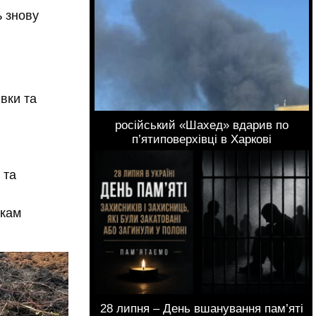
 знову
вки та
російський «Шахед» вдарив по
п’ятиповерхівці в Харкові
 та
икам
28 липня – День вшанування пам’яті