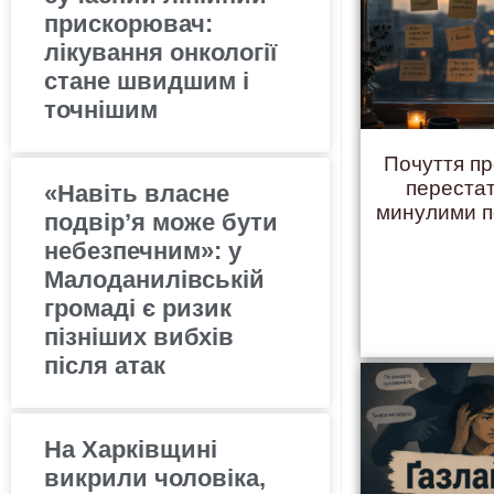
прискорювач:
лікування онкології
стане швидшим і
точнішим
Почуття пр
переста
«Навіть власне
минулими 
подвір’я може бути
небезпечним»: у
Малоданилівській
громаді є ризик
пізніших вибхів
після атак
На Харківщині
викрили чоловіка,