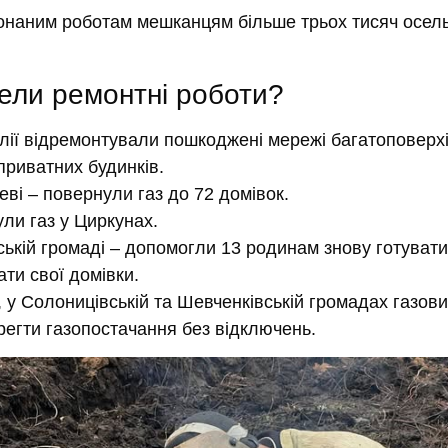
онаним роботам мешканцям більше трьох тисяч осель
ели ремонтні роботи?
лії відремонтували пошкоджені мережі багатоповерхі
 приватних будинків.
еві – повернули газ до 72 домівок.
ли газ у Циркунах.
ській громаді – допомогли 13 родинам знову готувати
ти свої домівки.
 у Солоницівській та Шевченківській громадах газов
регти газопостачання без відключень.