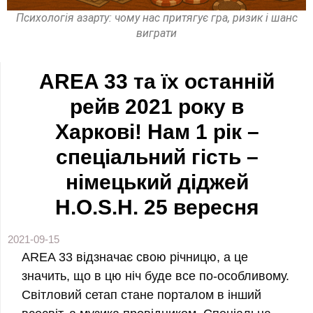
Психологія азарту: чому нас притягує гра, ризик і шанс
виграти
AREA 33 та їх останній
рейв 2021 року в
Харкові! Нам 1 рік –
спеціальний гість –
німецький діджей
H.O.S.H. 25 вересня
2021-09-15
AREA 33 відзначає свою річницю, а це
значить, що в цю ніч буде все по-особливому.
Світловий сетап стане порталом в інший