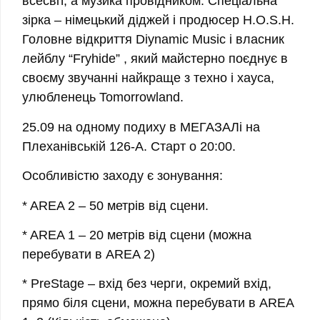
всесвіт, а музика провідником. Спеціальна
зірка – німецький діджей і продюсер H.O.S.H.
Головне відкриття Diynamic Music і власник
лейблу “Fryhide” , який майстерно поєднує в
своєму звучанні найкраще з техно і хауса,
улюбленець Tomorrowland.
25.09 на одному подиху в МЕГАЗАЛі на
Плеханівській 126-А. Старт о 20:00.
Особливістю заходу є зонування:
* AREA 2 – 50 метрів від сцени.
* AREA 1 – 20 метрів від сцени (можна
перебувати в AREA 2)
* PreStage – вхід без черги, окремий вхід,
прямо біля сцени, можна перебувати в AREA