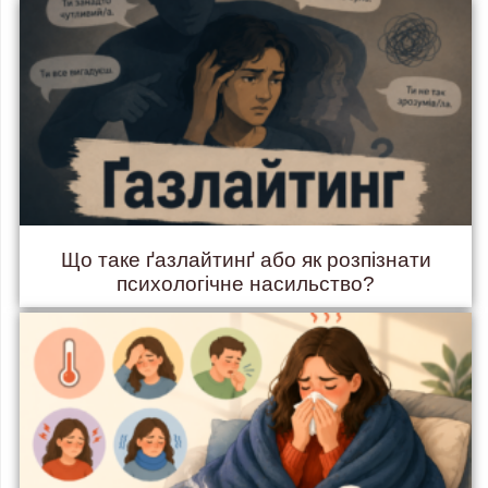
Що таке ґазлайтинґ або як розпізнати
психологічне насильство?