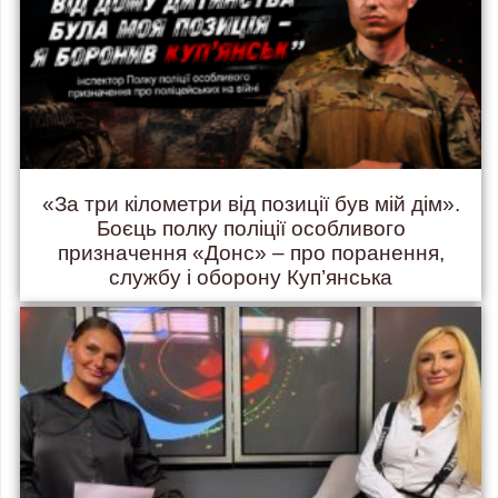
«За три кілометри від позиції був мій дім».
Боєць полку поліції особливого
призначення «Донс» – про поранення,
службу і оборону Куп’янська