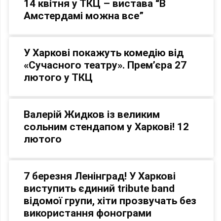
14 квітня у ТКЦ – вистава “В
Амстердамі можна все”
У Харкові покажуть комедію від
«Сучасного театру». Прем’єра 27
лютого у ТКЦ
Валерій Жидков із великим
сольним стендапом у Харкові! 12
лютого
7 березня Ленінград! У Харкові
виступить єдиний tribute band
відомої групи, хіти прозвучать без
використання фонограми