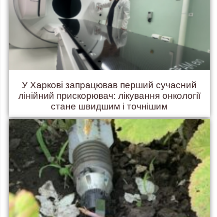
У Харкові запрацював перший сучасний
лінійний прискорювач: лікування онкології
стане швидшим і точнішим