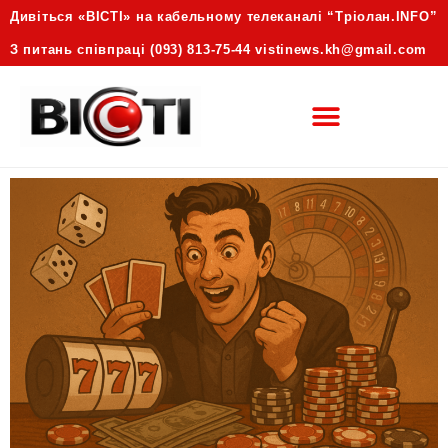
Дивіться «ВІСТІ» на кабельному телеканалі “Трiолан.INFO”
З питань співпраці (093) 813-75-44 vistinews.kh@gmail.com