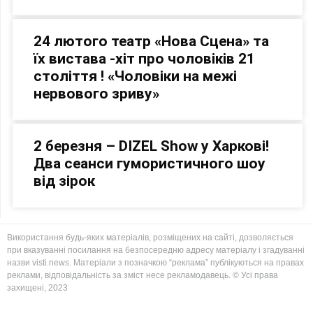
24 лютого театр «Нова Сцена» та
їх вистава -хіт про чоловіків 21
століття ! «Чоловіки на межі
нервового зриву»
2 березня – DIZEL Show у Харкові!
Два сеанси гумористичного шоу
від зірок
Використання будь-яких матеріалів, розміщених на сайті, дозволяється
при вказуванні посилання на безпосередню адресу матеріалу і згадуванні
назви visti.news. Матеріали з позначкою “реклама” публікуються на правах
реклами, відповідальність за зміст несе рекламодавець. © Усі права
захищені, 2023