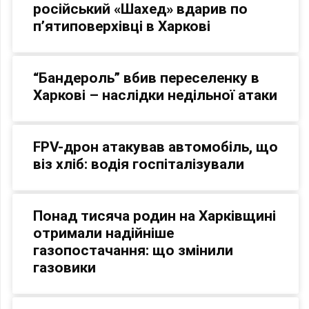
російський «Шахед» вдарив по
п’ятиповерхівці в Харкові
“Бандероль” вбив переселенку в
Харкові – наслідки недільної атаки
FPV-дрон атакував автомобіль, що
віз хліб: водія госпіталізували
Понад тисяча родин на Харківщині
отримали надійніше
газопостачання: що змінили
газовики