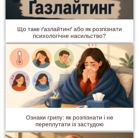
Що таке ґазлайтинґ або як розпізнати
психологічне насильство?
Ознаки грипу: як розпізнати і не
переплутати із застудою