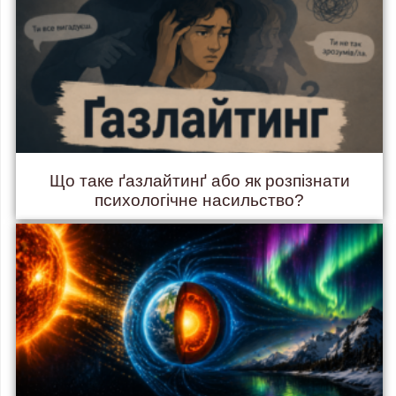
Що таке ґазлайтинґ або як розпізнати
психологічне насильство?