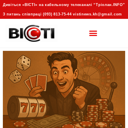
Дивіться «ВІСТІ» на кабельному телеканалі “Трiолан.INFO”
З питань співпраці (093) 813-75-44 vistinews.kh@gmail.com