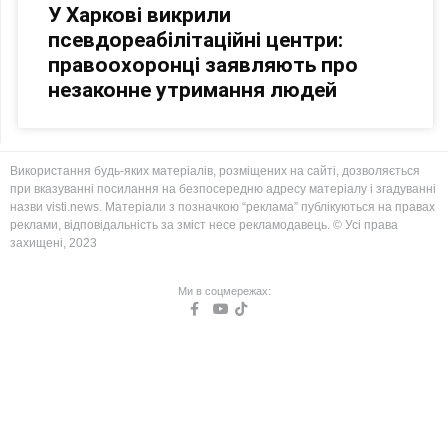
У Харкові викрили
псевдореабілітаційні центри:
правоохоронці заявляють про
незаконне утримання людей
Використання будь-яких матеріалів, розміщених на сайті, дозволяється
при вказуванні посилання на безпосередню адресу матеріалу і згадуванні
назви visti.news. Матеріали з позначкою “реклама” публікуються на правах
реклами, відповідальність за зміст несе рекламодавець. © Усі права
захищені, 2023
Ми в соцмережах: