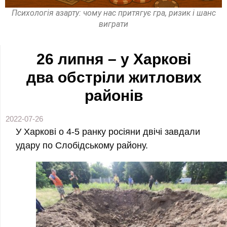
Психологія азарту: чому нас притягує гра, ризик і шанс
виграти
26 липня – у Харкові
два обстріли житлових
районів
2022-07-26
У Харкові о 4-5 ранку росіяни двічі завдали
удару по Слобідському району.