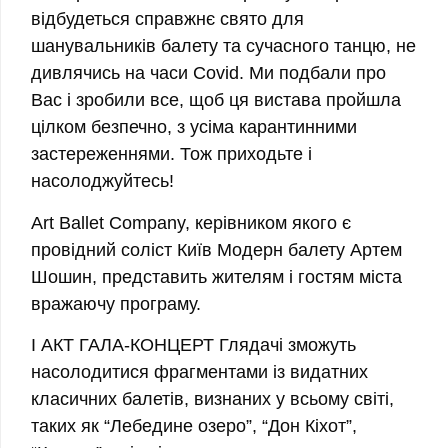
відбудеться справжнє свято для
шанувальників балету та сучасного танцю, не
дивлячись на часи Covid. Ми подбали про
Вас і зробили все, щоб ця вистава пройшла
цілком безпечно, з усіма карантинними
застереженнями. Тож приходьте і
насолоджуйтесь!
Art Ballet Company, керівником якого є
провідний соліст Київ Модерн балету Артем
Шошин, представить жителям і гостям міста
вражаючу програму.
I АКТ ГАЛА-КОНЦЕРТ Глядачі зможуть
насолодитися фрагментами із видатних
класичних балетів, визнаних у всьому світі,
таких як “Лебедине озеро”, “Дон Кіхот”,