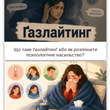
Що таке ґазлайтинґ або як розпізнати
психологічне насильство?