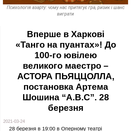
Психологія азарту: чому нас притягує гра, ризик і шанс
виграти
Вперше в Харкові
«Танго на пуантах»! До
100-го ювілею
великого маестро –
АСТОРА ПЬЯЦЦОЛЛА,
постановка Артема
Шошина “A.B.C”. 28
березня
2021-03-24
28 березня в 19:00 в Оперному театрі