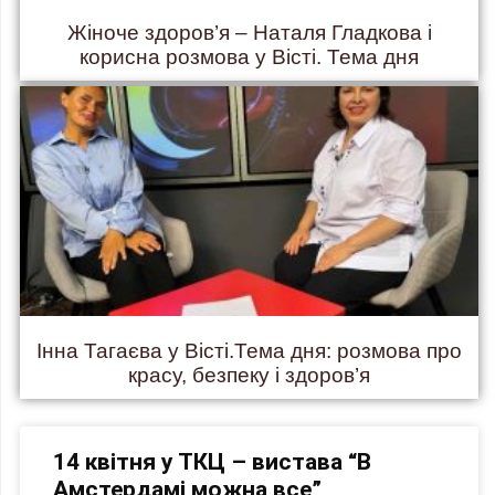
Жіноче здоров’я – Наталя Гладкова і
корисна розмова у Вісті. Тема дня
Інна Тагаєва у Вісті.Тема дня: розмова про
красу, безпеку і здоров’я
14 квітня у ТКЦ – вистава “В
Амстердамі можна все”