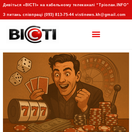
Дивіться «ВІСТІ» на кабельному телеканалі “Трiолан.INFO”
З питань співпраці (093) 813-75-44 vistinews.kh@gmail.com