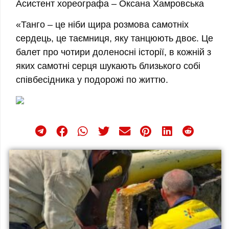
Асистент хореографа – Оксана Хамровська
«Танго – це ніби щира розмова самотніх
сердець, це таємниця, яку танцюють двоє. Це
балет про чотири доленосні історії, в кожній з
яких самотні серця шукають близького собі
співбесідника у подорожі по життю.