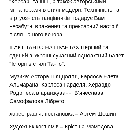
“Корсар” та інші, а також авторськими
мініатюрами в стилі модерн. Технічність та
віртуозність танцівників подарує Вам
незабутні враження та прекрасний настрій
після нашого вечора.
II АКТ ТАНГО НА ПУАНТАХ Перший та
єдиний в Україні сучасний одноактний балет
“Історії в стилі Танго”.
Музика: Астора П’яццолли, Карлоса Елета
Альмарана, Карлоса Гарделя, Херардо
Родрігеса в аранжуванні В’ячеслава
Самофалова Лібрето,
хореографія, постановка – Артем Шошин
Художник костюмів – Крістіна Мамедова