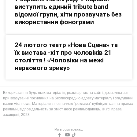
виступить єдиний tribute band
відомої групи, хіти прозвучать без
використання фонограми
24 лютого театр «Нова Сцена» та
їх вистава -хіт про чоловіків 21
століття ! «Чоловіки на межі
нервового зриву»
Використання будь-яких матеріалів, розміщених на сайті, дозволяється
при вказуванні посилання на безпосередню адресу матеріалу і згадуванні
назви visti.news. Матеріали з позначкою “реклама” публікуються на правах
реклами, відповідальність за зміст несе рекламодавець. © Усі права
захищені, 2023
Ми в соцмережах: