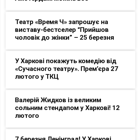
Театр «Время Ч» запрошує на
виставу-бестселер “Прийшов
чоловік до жінки” – 25 березня
У Харкові покажуть комедію від
«Сучасного театру». Прем’єра 27
лютого у ТКЦ
Валерій Жидков із великим
сольним стендапом у Харкові! 12
лютого
7 березня Ленінград! У Харкові