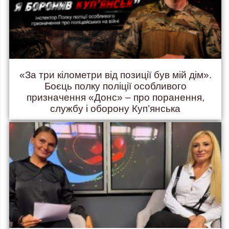
«За три кілометри від позиції був мій дім».
Боєць полку поліції особливого
призначення «Донс» – про поранення,
службу і оборону Куп’янська