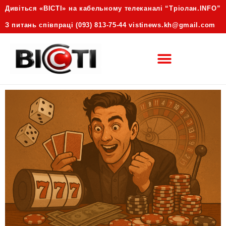
Дивіться «ВІСТІ» на кабельному телеканалі “Трiолан.INFO”
З питань співпраці (093) 813-75-44 vistinews.kh@gmail.com