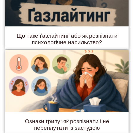
Що таке ґазлайтинґ або як розпізнати
психологічне насильство?
Ознаки грипу: як розпізнати і не
переплутати із застудою