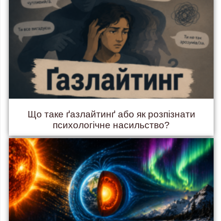
Що таке ґазлайтинґ або як розпізнати
психологічне насильство?