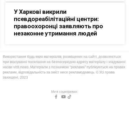
У Харкові викрили
псевдореабілітаційні центри:
правоохоронці заявляють про
незаконне утримання людей
Використання будь-яких матеріалів, розміщених на сайті, дозволяється
при вказуванні посилання на безпосередню адресу матеріалу і згадуванні
назви visti.news. Матеріали з позначкою “реклама” публікуються на правах
реклами, відповідальність за зміст несе рекламодавець. © Усі права
захищені, 2023
Ми в соцмережах: