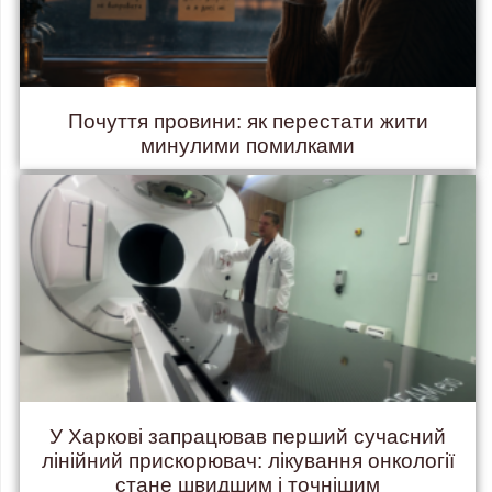
Почуття провини: як перестати жити
минулими помилками
У Харкові запрацював перший сучасний
лінійний прискорювач: лікування онкології
стане швидшим і точнішим